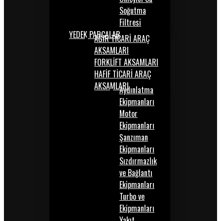
Soğutma
Filtresi
YEDEK PARÇALAR
AĞIR TİCARİ ARAÇ
AKSAMLARI
FORKLİFT AKSAMLARI
HAFİF TİCARİ ARAÇ
AKSAMLARI
Aydınlatma
Ekipmanları
Motor
Ekipmanları
Şanzıman
Ekipmanları
Sızdırmazlık
ve Bağlantı
Ekipmanları
Turbo ve
Ekipmanları
Yakıt