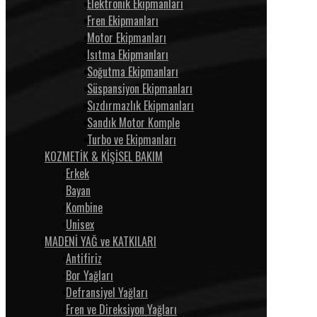
Elektronik Ekipmanları
Fren Ekipmanları
Motor Ekipmanları
Isıtma Ekipmanları
Soğutma Ekipmanları
Süspansiyon Ekipmanları
Sızdırmazlık Ekipmanları
Sandık Motor Komple
Turbo ve Ekipmanları
KOZMETİK & KİŞİSEL BAKIM
Erkek
Bayan
Kombine
Unisex
MADENİ YAĞ ve KATKILARI
Antifiriz
Bor Yağları
Defransiyel Yağları
Fren ve Direksiyon Yağları