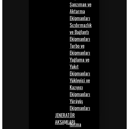
Şanzıman ve
Aktarma
Ekipmanları
Sızdırmazlık
ve Bağlantı
Ekipmanları
Turbo ve
Ekipmanları
Yağlama ve
Yakıt
Ekipmanları
Yükleyici ve
Kazıyıcı
Ekipmanları
Yürüyüş
Ekipmanları
JENERATÖR
AKSAMLARI
Isıtma