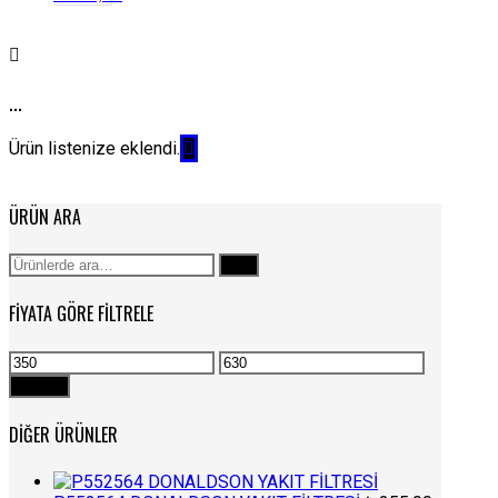
...
Ürün listenize eklendi.
ÜRÜN ARA
Ara:
Ara
FIYATA GÖRE FILTRELE
En
En
düşük
yüksek
Filtrele
fiyat
fiyat
DIĞER ÜRÜNLER