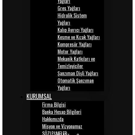
Yağları
Gres Yağları
Hidrolik Sistem
Yağları
Kalıp Ayırıcı Yağları
Kesme ve Kızak Yağları
Kompresör Yağları
Motor Yağları
Mekanik Katkıları ve
Temizleyiciler
Şanzıman Dişli Yağları
Otomatik Şanzıman
Yağları
KURUMSAL
Firma Bilgisi
Banka Hesap Bilgileri
Hakkımızda
Misyon ve Vizyonumuz
SÖZLEŞMELER