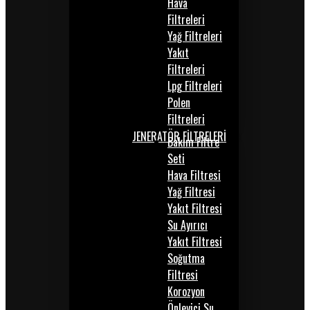
Hava
Filtreleri
Yağ Filtreleri
Yakıt
Filtreleri
Lpg Filtreleri
Polen
Filtreleri
JENERATÖR FİLTRELERİ
Bakım Filtre
Seti
Hava Filtresi
Yağ Filtresi
Yakıt Filtresi
Su Ayırıcı
Yakıt Filtresi
Soğutma
Filtresi
Korozyon
Önleyici Su