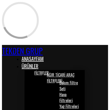
TEKDEN GRUP
ANASAYFAM
ÜRÜNLER
FİLTRELER
AĞIR TİCARİ ARAÇ
FİLTRELERİ
Bakım Filtre
Seti
Hava
Filtreleri
Yağ Filtreleri