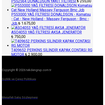
P552564 DONALDSON YAKIT FİLTRESİ
₺
255,00
P553000 YAĞ FİLTRESİ DONALDSON - Komatsu
- Cat - New Holland - Massey Ferguson - Bmc -
Jcb
₺
1.675,00
ASO4053 YAĞ FİLTRESİ AKSA JENERATÖR
₺
750,00
T409652 PERKİNS SİLİNDİR KAPAK CONTASI RG
MOTOR
₺
2.900,00
Copyright © 2026 tekdengrup.com.tr
Gizlilik ve Çerez Politikası
Mesafeli Satış Sözleşmesi