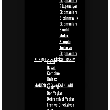
Ekipmanları
Süspansiyon
Ekipmanları
Sızdırmazlık
Ekipmanları
Sandık
Motor
Komple
Turbo ve
Ekipmanları
KOZMETİK & KİŞİSEL BAKIM
Erkek
Bayan
Kombine
Unisex
MADENİ YAĞ ve KATKILARI
Antifiriz
Bor Yağları
Defransiyel Yağları
Fren ve Direksiyon