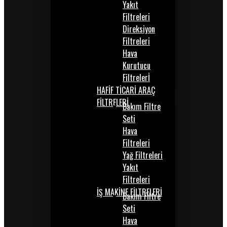
Yakıt
Filtreleri
Direksiyon
Filtreleri
Hava
Kurutucu
Filtrelerİ
HAFİF TİCARİ ARAÇ
FİLTRELERİ
Bakım Filtre
Seti
Hava
Filtreleri
Yağ Filtreleri
Yakıt
Filtreleri
İŞ MAKİNE FİLTRELERİ
Bakım Filtre
Seti
Hava