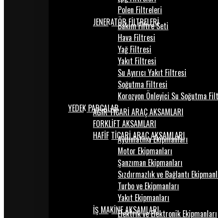
Polen Filtreleri
JENERATÖR FİLTRELERİ
Bakım Filtre Seti
Hava Filtresi
Yağ Filtresi
Yakıt Filtresi
Su Ayırıcı Yakıt Filtresi
Soğutma Filtresi
Korozyon Önleyici Su Soğutma Fil
YEDEK PARÇALAR
AĞIR TİCARİ ARAÇ AKSAMLARI
FORKLİFT AKSAMLARI
HAFİF TİCARİ ARAÇ AKSAMLARI
Aydınlatma Ekipmanları
Motor Ekipmanları
Şanzıman Ekipmanları
Sızdırmazlık ve Bağlantı Ekipmanl
Turbo ve Ekipmanları
Yakıt Ekipmanları
İŞ MAKİNE AKSAMLARI
Elektrik ve Elektronik Ekipmanları