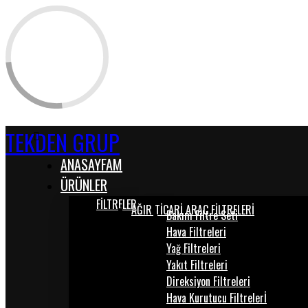
TEKDEN GRUP
ANASAYFAM
ÜRÜNLER
FİLTRELER
AĞIR TİCARİ ARAÇ FİLTRELERİ
Bakım Filtre Seti
Hava Filtreleri
Yağ Filtreleri
Yakıt Filtreleri
Direksiyon Filtreleri
Hava Kurutucu Filtrelerİ