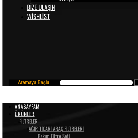
BİZE ULAŞIN
WISHLIST
Aramaya Başla
ANASAYFAM
ÜRÜNLER
FİLTRELER
AĞIR TİCARİ ARAÇ FİLTRELERİ
Bakım Filtre Seti