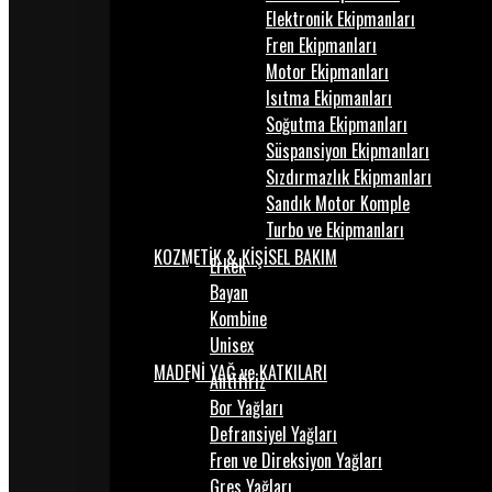
Elektronik Ekipmanları
Fren Ekipmanları
Motor Ekipmanları
Isıtma Ekipmanları
Soğutma Ekipmanları
Süspansiyon Ekipmanları
Sızdırmazlık Ekipmanları
Sandık Motor Komple
Turbo ve Ekipmanları
KOZMETİK & KİŞİSEL BAKIM
Erkek
Bayan
Kombine
Unisex
MADENİ YAĞ ve KATKILARI
Antifiriz
Bor Yağları
Defransiyel Yağları
Fren ve Direksiyon Yağları
Gres Yağları