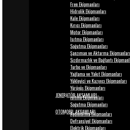
Fren Ekipmanları
Hidrolik Ekipmanları
Kule Ekipmanları
Kırıcı Ekipmanları
Motor Ekipmanları
Isıtma Ekipmanları
Soğutma Ekipmanları
Şanzıman ve Aktarma Ekipmanlar
Sızdırmazlık ve Bağlantı Ekipmanl
Turbo ve Ekipmanları
Yağlama ve Yakıt Ekipmanları
Yükleyici ve Kazıyıcı Ekipmanları
Yürüyüş Ekipmanları
JENERATÖR AKSAMLARI
Isıtma Ekipmanları
Soğutma Ekipmanları
OTOMOBİL AKSAMLARI
Aydınlatma Ekipmanları
Defransiyel Ekipmanları
Elektrik Ekipmanları