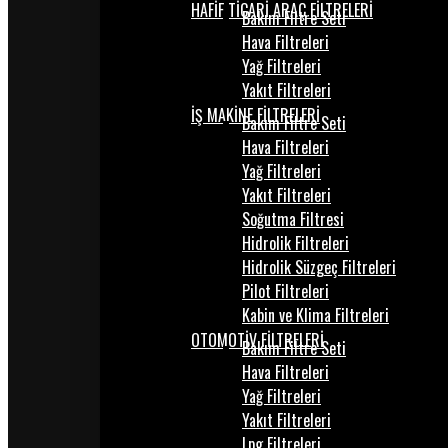
HAFİF TİCARİ ARAÇ FİLTRELERİ
Bakım Filtre Seti
Hava Filtreleri
Yağ Filtreleri
Yakıt Filtreleri
İŞ MAKİNE FİLTRELERİ
Bakım Filtre Seti
Hava Filtreleri
Yağ Filtreleri
Yakıt Filtreleri
Soğutma Filtresi
Hidrolik Filtreleri
Hidrolik Süzgeç Filtreleri
Pilot Filtreleri
Kabin ve Klima Filtreleri
OTOMOTİV FİLTRELERİ
Bakım Filtre Seti
Hava Filtreleri
Yağ Filtreleri
Yakıt Filtreleri
Lpg Filtreleri