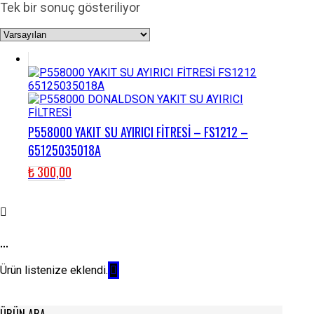
Tek bir sonuç gösteriliyor
P558000 YAKIT SU AYIRICI FİTRESİ – FS1212 –
65125035018A
₺
300,00
...
Ürün listenize eklendi.
ÜRÜN ARA