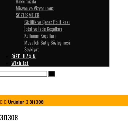
Hakkımızda
Misyon ve Vizyonumuz
SÖZLEŞMELER
Gizlilik ve Çerez Politikası
İptal ve İade Koşulları
Kullanım Koşulları
Mesafeli Satış Sözleşmesi
Sevkiyat
BİZE ULAŞIN
Wishlist
Ürünler
3I1308
3I1308