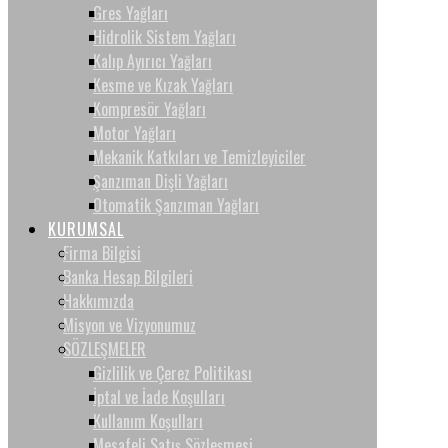
Gres Yağları
Hidrolik Sistem Yağları
Kalıp Ayırıcı Yağları
Kesme ve Kızak Yağları
Kompresör Yağları
Motor Yağları
Mekanik Katkıları ve Temizleyiciler
Şanzıman Dişli Yağları
Otomatik Şanzıman Yağları
KURUMSAL
Firma Bilgisi
Banka Hesap Bilgileri
Hakkımızda
Misyon ve Vizyonumuz
SÖZLEŞMELER
Gizlilik ve Çerez Politikası
İptal ve İade Koşulları
Kullanım Koşulları
Mesafeli Satış Sözleşmesi