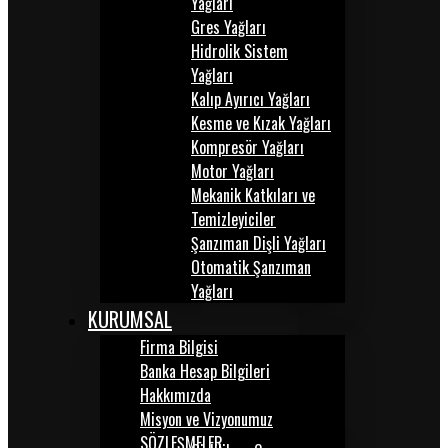
Yağları
Gres Yağları
Hidrolik Sistem
Yağları
Kalıp Ayırıcı Yağları
Kesme ve Kızak Yağları
Kompresör Yağları
Motor Yağları
Mekanik Katkıları ve
Temizleyiciler
Şanzıman Dişli Yağları
Otomatik Şanzıman
Yağları
KURUMSAL
Firma Bilgisi
Banka Hesap Bilgileri
Hakkımızda
Misyon ve Vizyonumuz
SÖZLEŞMELER