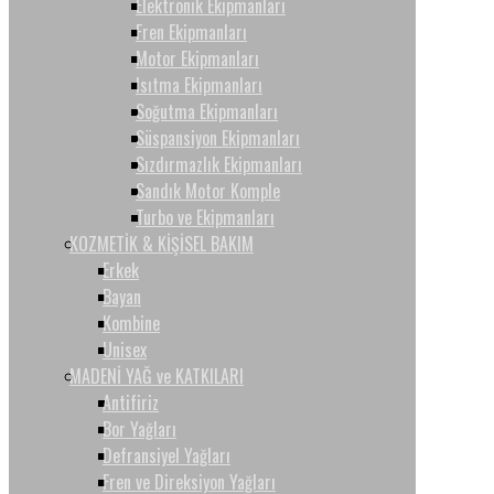
Elektronik Ekipmanları
Fren Ekipmanları
Motor Ekipmanları
Isıtma Ekipmanları
Soğutma Ekipmanları
Süspansiyon Ekipmanları
Sızdırmazlık Ekipmanları
Sandık Motor Komple
Turbo ve Ekipmanları
KOZMETİK & KİŞİSEL BAKIM
Erkek
Bayan
Kombine
Unisex
MADENİ YAĞ ve KATKILARI
Antifiriz
Bor Yağları
Defransiyel Yağları
Fren ve Direksiyon Yağları