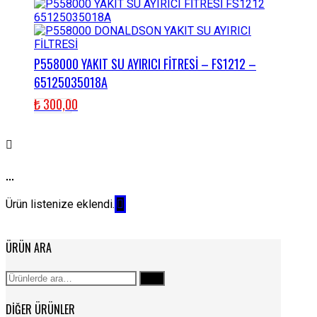
P558000 YAKIT SU AYIRICI FİTRESİ – FS1212 –
65125035018A
₺
300,00
...
Ürün listenize eklendi.
ÜRÜN ARA
Ara:
Ara
DIĞER ÜRÜNLER