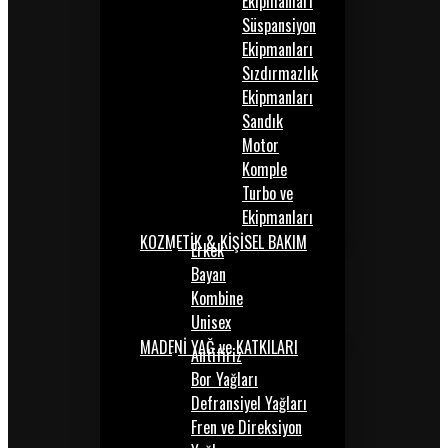
Ekipmanları
Süspansiyon
Ekipmanları
Sızdırmazlık
Ekipmanları
Sandık
Motor
Komple
Turbo ve
Ekipmanları
KOZMETİK & KİŞİSEL BAKIM
Erkek
Bayan
Kombine
Unisex
MADENİ YAĞ ve KATKILARI
Antifiriz
Bor Yağları
Defransiyel Yağları
Fren ve Direksiyon