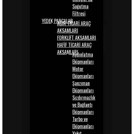
Soğutma
Filtresi
YEDEK PARÇALAR
AĞIR TİCARİ ARAÇ
AKSAMLARI
FORKLİFT AKSAMLARI
HAFİF TİCARİ ARAÇ
AKSAMLARI
Aydınlatma
Ekipmanları
Motor
Ekipmanları
Şanzıman
Ekipmanları
Sızdırmazlık
ve Bağlantı
Ekipmanları
Turbo ve
Ekipmanları
Yakıt