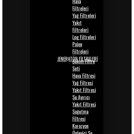
Hava
Filtreleri
Yağ Filtreleri
Yakıt
Filtreleri
Lpg Filtreleri
Polen
Filtreleri
JENERATÖR FİLTRELERİ
Bakım Filtre
Seti
Hava Filtresi
Yağ Filtresi
Yakıt Filtresi
Su Ayırıcı
Yakıt Filtresi
Soğutma
Filtresi
Korozyon
Önleyici Su