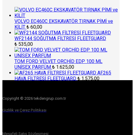
VOLVO EC460C EKSKAVATÖR TIRNAK PİMİ ve
KİLİT
₺
60,00
WF2144 SOĞUTMA FİLTRESİ FLEETGUARD
₺
535,00
TOM FORD VELVET ORCHİD EDP 100 ML
UNİSEX PARFÜM
₺
1.625,00
AF265
HAVA FİLTRESİ FLEETGUARD
₺
1.575,00
Copyright © 2026 tekdengrup.com.tr
Gizlilik ve Çerez Politikası
Mesafeli Satış Sözleşmesi