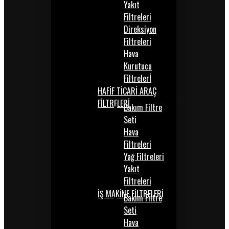
Yakıt
Filtreleri
Direksiyon
Filtreleri
Hava
Kurutucu
Filtrelerİ
HAFİF TİCARİ ARAÇ
FİLTRELERİ
Bakım Filtre
Seti
Hava
Filtreleri
Yağ Filtreleri
Yakıt
Filtreleri
İŞ MAKİNE FİLTRELERİ
Bakım Filtre
Seti
Hava