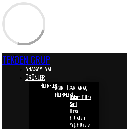
TEKDEN GRUP
ANASAYFAM
ÜRÜNLER
FİLTRELER
AĞIR TİCARİ ARAÇ
FİLTRELERİ
Bakım Filtre
Seti
Hava
Filtreleri
Yağ Filtreleri