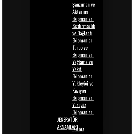
Şanzıman ve
Aktarma
Ekipmanları
Sızdırmazlık
ve Bağlantı
Ekipmanları
Turbo ve
Ekipmanları
Yağlama ve
Yakıt
Ekipmanları
Yükleyici ve
Kazıyıcı
Ekipmanları
Yürüyüş
Ekipmanları
JENERATÖR
AKSAMLARI
Isıtma