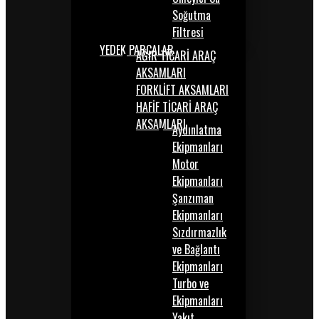
Soğutma
Filtresi
YEDEK PARÇALAR
AĞIR TİCARİ ARAÇ
AKSAMLARI
FORKLİFT AKSAMLARI
HAFİF TİCARİ ARAÇ
AKSAMLARI
Aydınlatma
Ekipmanları
Motor
Ekipmanları
Şanzıman
Ekipmanları
Sızdırmazlık
ve Bağlantı
Ekipmanları
Turbo ve
Ekipmanları
Yakıt