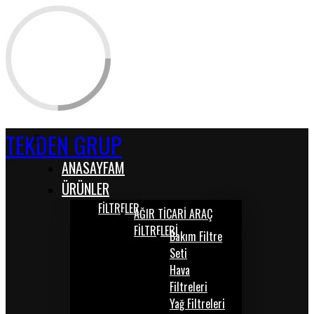
TEKDEN GRUP
ANASAYFAM
ÜRÜNLER
FİLTRELER
AĞIR TİCARİ ARAÇ
FİLTRELERİ
Bakım Filtre
Seti
Hava
Filtreleri
Yağ Filtreleri