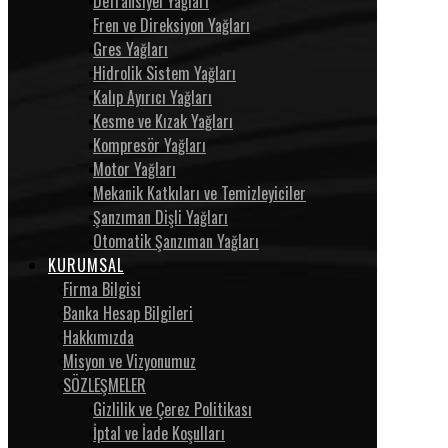
Defransiyel Yağları
Fren ve Direksiyon Yağları
Gres Yağları
Hidrolik Sistem Yağları
Kalıp Ayırıcı Yağları
Kesme ve Kızak Yağları
Kompresör Yağları
Motor Yağları
Mekanik Katkıları ve Temizleyiciler
Şanzıman Dişli Yağları
Otomatik Şanzıman Yağları
KURUMSAL
Firma Bilgisi
Banka Hesap Bilgileri
Hakkımızda
Misyon ve Vizyonumuz
SÖZLEŞMELER
Gizlilik ve Çerez Politikası
İptal ve İade Koşulları