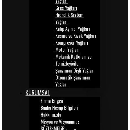
Yağları
Gres Yağları
Hidrolik Sistem
Yağları
Kalıp Ayırıcı Yağları
Kesme ve Kızak Yağları
Kompresör Yağları
Motor Yağları
Mekanik Katkıları ve
Temizleyiciler
Şanzıman Dişli Yağları
Otomatik Şanzıman
Yağları
KURUMSAL
Firma Bilgisi
Banka Hesap Bilgileri
Hakkımızda
Misyon ve Vizyonumuz
SÖZLEŞMELER