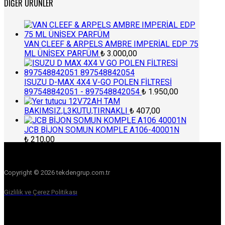
DIĞER ÜRÜNLER
VAN CLEEF & ARPELS AMBRE IMPERİAL EDP 75
ML ÜNİSEX PARFÜM
₺
3.000,00
ISUZU D-MAX 4X4 V-GO POLEN FİLTRESİ
897548842051 - 897548842054
₺
1.950,00
12V72AH TAM
BAKIMSIZ,L3KUTU,TIRNAKLI
₺
407,00
JCB BİJON SOMUN KOMPLE A106-40001N
₺
210,00
Copyright © 2026 tekdengrup.com.tr
Gizlilik ve Çerez Politikası