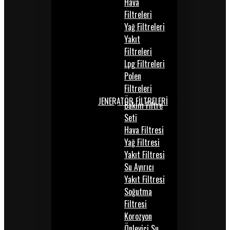
Hava
Filtreleri
Yağ Filtreleri
Yakıt
Filtreleri
Lpg Filtreleri
Polen
Filtreleri
JENERATÖR FİLTRELERİ
Bakım Filtre
Seti
Hava Filtresi
Yağ Filtresi
Yakıt Filtresi
Su Ayırıcı
Yakıt Filtresi
Soğutma
Filtresi
Korozyon
Önleyici Su