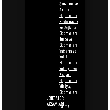
Şanzıman ve
Aktarma
Ekipmanları
Sızdırmazlık
ve Bağlantı
Ekipmanları
Turbo ve
Ekipmanları
Yağlama ve
Yakıt
Ekipmanları
Yükleyici ve
Kazıyıcı
Ekipmanları
Yürüyüş
Ekipmanları
JENERATÖR
AKSAMLARI
Isıtma