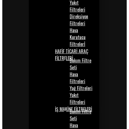
Yakıt
Filtreleri
Direksiyon
Filtreleri
Hava
Kurutucu
Filtrelerİ
HAFİF TİCARİ ARAÇ
FİLTRELERİ
Bakım Filtre
Seti
Hava
Filtreleri
Yağ Filtreleri
Yakıt
Filtreleri
İŞ MAKİNE FİLTRELERİ
Bakım Filtre
Seti
Hava