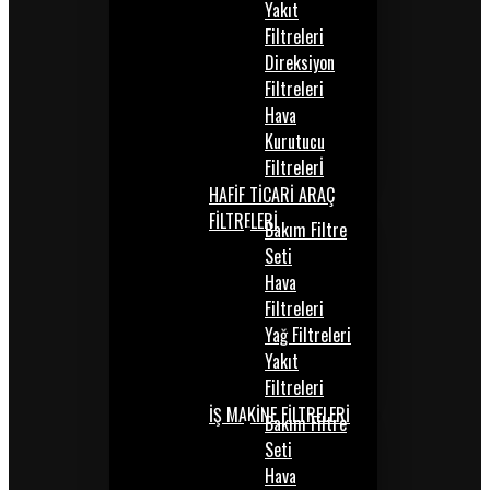
Yakıt
Filtreleri
Direksiyon
Filtreleri
Hava
Kurutucu
Filtrelerİ
HAFİF TİCARİ ARAÇ
FİLTRELERİ
Bakım Filtre
Seti
Hava
Filtreleri
Yağ Filtreleri
Yakıt
Filtreleri
İŞ MAKİNE FİLTRELERİ
Bakım Filtre
Seti
Hava