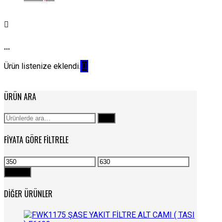
...
Ürün listenize eklendi.
ÜRÜN ARA
Ara:
Ara
FIYATA GÖRE FILTRELE
En
En
düşük
yüksek
Filtrele
fiyat
fiyat
DIĞER ÜRÜNLER