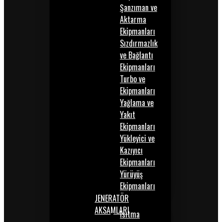
Şanzıman ve
Aktarma
Ekipmanları
Sızdırmazlık
ve Bağlantı
Ekipmanları
Turbo ve
Ekipmanları
Yağlama ve
Yakıt
Ekipmanları
Yükleyici ve
Kazıyıcı
Ekipmanları
Yürüyüş
Ekipmanları
JENERATÖR
AKSAMLARI
Isıtma