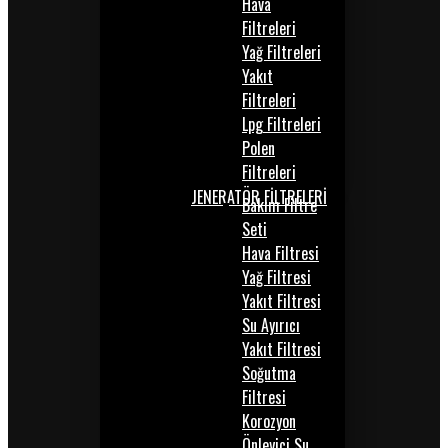
Hava
Filtreleri
Yağ Filtreleri
Yakıt
Filtreleri
Lpg Filtreleri
Polen
Filtreleri
JENERATÖR FİLTRELERİ
Bakım Filtre
Seti
Hava Filtresi
Yağ Filtresi
Yakıt Filtresi
Su Ayırıcı
Yakıt Filtresi
Soğutma
Filtresi
Korozyon
Önleyici Su