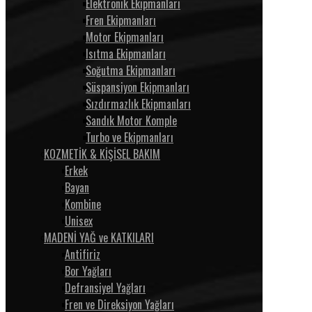
Elektronik Ekipmanları
Fren Ekipmanları
Motor Ekipmanları
Isıtma Ekipmanları
Soğutma Ekipmanları
Süspansiyon Ekipmanları
Sızdırmazlık Ekipmanları
Sandık Motor Komple
Turbo ve Ekipmanları
KOZMETİK & KİŞİSEL BAKIM
Erkek
Bayan
Kombine
Unisex
MADENİ YAĞ ve KATKILARI
Antifiriz
Bor Yağları
Defransiyel Yağları
Fren ve Direksiyon Yağları