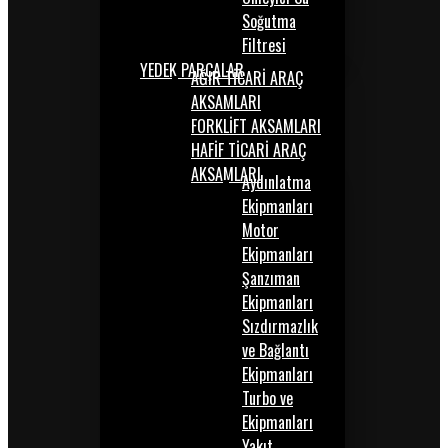
Soğutma
Filtresi
YEDEK PARÇALAR
AĞIR TİCARİ ARAÇ
AKSAMLARI
FORKLİFT AKSAMLARI
HAFİF TİCARİ ARAÇ
AKSAMLARI
Aydınlatma
Ekipmanları
Motor
Ekipmanları
Şanzıman
Ekipmanları
Sızdırmazlık
ve Bağlantı
Ekipmanları
Turbo ve
Ekipmanları
Yakıt