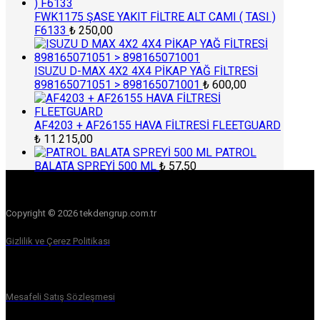
FWK1175 ŞASE YAKIT FİLTRE ALT CAMI ( TASI )
F6133
₺
250,00
ISUZU D-MAX 4X2 4X4 PİKAP YAĞ FİLTRESİ
898165071051 > 898165071001
₺
600,00
AF4203 + AF26155 HAVA FİLTRESİ FLEETGUARD
₺
11.215,00
PATROL
BALATA SPREYİ 500 ML
₺
57,50
Copyright © 2026 tekdengrup.com.tr
Gizlilik ve Çerez Politikası
Mesafeli Satış Sözleşmesi