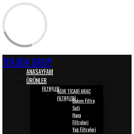
TEKDEN GRUP
ANASAYFAM
ÜRÜNLER
FİLTRELER
AĞIR TİCARİ ARAÇ
FİLTRELERİ
Bakım Filtre
Seti
Hava
Filtreleri
Yağ Filtreleri