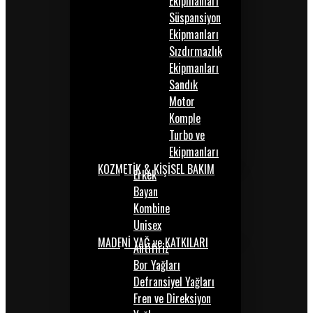
Ekipmanları
Süspansiyon
Ekipmanları
Sızdırmazlık
Ekipmanları
Sandık
Motor
Komple
Turbo ve
Ekipmanları
KOZMETİK & KİŞİSEL BAKIM
Erkek
Bayan
Kombine
Unisex
MADENİ YAĞ ve KATKILARI
Antifiriz
Bor Yağları
Defransiyel Yağları
Fren ve Direksiyon