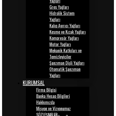
Yağları
Gres Yağları
Hidrolik Sistem
Yağları
Kalıp Ayırıcı Yağları
Kesme ve Kızak Yağları
Kompresör Yağları
Motor Yağları
Mekanik Katkıları ve
Temizleyiciler
Şanzıman Dişli Yağları
Otomatik Şanzıman
Yağları
KURUMSAL
Firma Bilgisi
Banka Hesap Bilgileri
Hakkımızda
Misyon ve Vizyonumuz
SÖZLEŞMELER