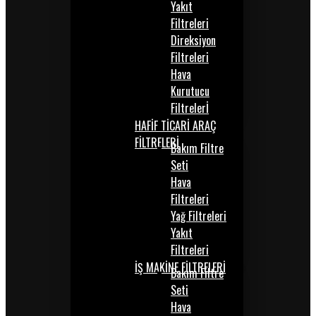
Yakıt
Filtreleri
Direksiyon
Filtreleri
Hava
Kurutucu
Filtrelerİ
HAFİF TİCARİ ARAÇ
FİLTRELERİ
Bakım Filtre
Seti
Hava
Filtreleri
Yağ Filtreleri
Yakıt
Filtreleri
İŞ MAKİNE FİLTRELERİ
Bakım Filtre
Seti
Hava