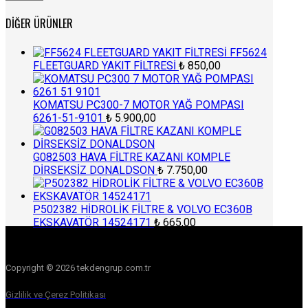
fiyat
fiyat
DIĞER ÜRÜNLER
FF5624
FLEETGUARD YAKIT FİLTRESİ
₺
850,00
KOMATSU PC300-7 MOTOR YAĞ POMPASI
6261-51-9101
₺
5.900,00
G082503 HAVA FİLTRE KAZANI KOMPLE
DİRSEKSİZ DONALDSON
₺
7.750,00
P502382 HİDROLİK FİLTRE & VOLVO EC360B
EKSKAVATÖR 14524171
₺
665,00
Copyright © 2026 tekdengrup.com.tr
Gizlilik ve Çerez Politikası