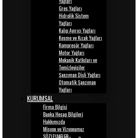
Yağları
Gres Yağları
Hidrolik Sistem
Yağları
Kalıp Ayırıcı Yağları
Kesme ve Kızak Yağları
Kompresör Yağları
Motor Yağları
Mekanik Katkıları ve
Temizleyiciler
Şanzıman Dişli Yağları
Otomatik Şanzıman
Yağları
KURUMSAL
Firma Bilgisi
Banka Hesap Bilgileri
Hakkımızda
Misyon ve Vizyonumuz
SÖZLEŞMELER