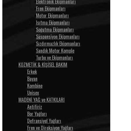
Elektronik Ekipmanları
Fren Ekipmanları
Motor Ekipmanları
Isıtma Ekipmanları
Soğutma Ekipmanları
Süspansiyon Ekipmanları
Sızdırmazlık Ekipmanları
Sandık Motor Komple
Turbo ve Ekipmanları
KOZMETİK & KİŞİSEL BAKIM
Erkek
Bayan
Kombine
Unisex
MADENİ YAĞ ve KATKILARI
Antifiriz
Bor Yağları
Defransiyel Yağları
Fren ve Direksiyon Yağları