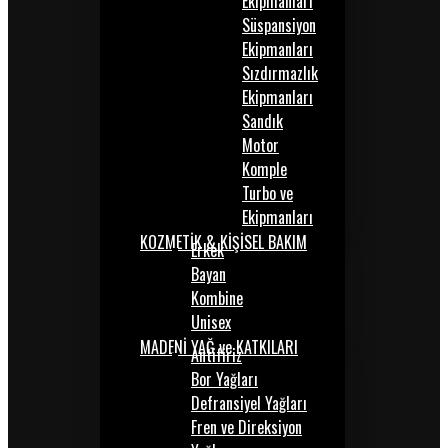
Ekipmanları
Süspansiyon
Ekipmanları
Sızdırmazlık
Ekipmanları
Sandık
Motor
Komple
Turbo ve
Ekipmanları
KOZMETİK & KİŞİSEL BAKIM
Erkek
Bayan
Kombine
Unisex
MADENİ YAĞ ve KATKILARI
Antifiriz
Bor Yağları
Defransiyel Yağları
Fren ve Direksiyon