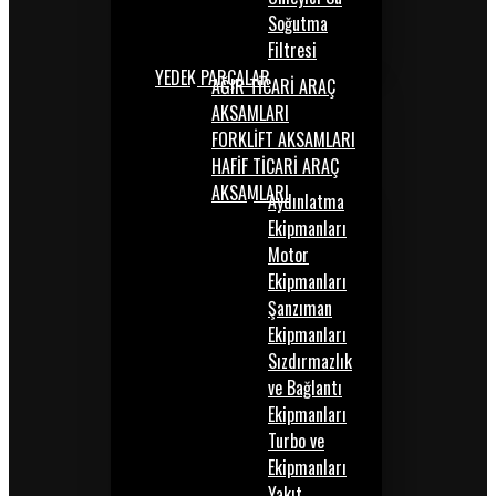
Soğutma
Filtresi
YEDEK PARÇALAR
AĞIR TİCARİ ARAÇ
AKSAMLARI
FORKLİFT AKSAMLARI
HAFİF TİCARİ ARAÇ
AKSAMLARI
Aydınlatma
Ekipmanları
Motor
Ekipmanları
Şanzıman
Ekipmanları
Sızdırmazlık
ve Bağlantı
Ekipmanları
Turbo ve
Ekipmanları
Yakıt