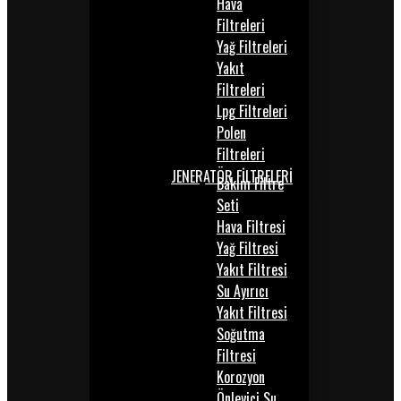
Hava
Filtreleri
Yağ Filtreleri
Yakıt
Filtreleri
Lpg Filtreleri
Polen
Filtreleri
JENERATÖR FİLTRELERİ
Bakım Filtre
Seti
Hava Filtresi
Yağ Filtresi
Yakıt Filtresi
Su Ayırıcı
Yakıt Filtresi
Soğutma
Filtresi
Korozyon
Önleyici Su