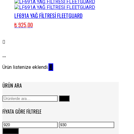
LF691A YAĞ FİLTRESİ FLEETGUARD
₺
925,00
...
Ürün listenize eklendi.
ÜRÜN ARA
Ara:
Ara
FIYATA GÖRE FILTRELE
En
En
düşük
yüksek
Filtrele