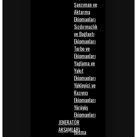
Şanzıman ve
Aktarma
Ekipmanları
Sızdırmazlık
ve Bağlantı
Ekipmanları
Turbo ve
Ekipmanları
Yağlama ve
Yakıt
Ekipmanları
Yükleyici ve
Kazıyıcı
Ekipmanları
Yürüyüş
Ekipmanları
JENERATÖR
AKSAMLARI
Isıtma