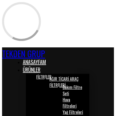
TEKDEN GRUP
ANASAYFAM
ÜRÜNLER
FİLTRELER
AĞIR TİCARİ ARAÇ
FİLTRELERİ
Bakım Filtre
Seti
Hava
Filtreleri
Yağ Filtreleri