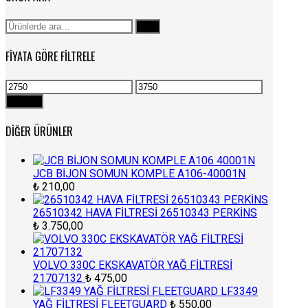
Ara:
Ara
FIYATA GÖRE FILTRELE
En
En
düşük
yüksek
Filtrele
fiyat
fiyat
DIĞER ÜRÜNLER
JCB BİJON SOMUN KOMPLE A106-40001N
₺
210,00
26510342 HAVA FİLTRESİ 26510343 PERKİNS
₺
3.750,00
VOLVO 330C EKSKAVATÖR YAĞ FİLTRESİ
21707132
₺
475,00
LF3349
YAĞ FİLTRESİ FLEETGUARD
₺
550,00