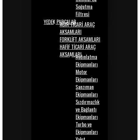
Soğutma
Filtresi
YEDEK PARÇALAR
AĞIR TİCARİ ARAÇ
AKSAMLARI
FORKLİFT AKSAMLARI
HAFİF TİCARİ ARAÇ
AKSAMLARI
Aydınlatma
Ekipmanları
Motor
Ekipmanları
Şanzıman
Ekipmanları
Sızdırmazlık
ve Bağlantı
Ekipmanları
Turbo ve
Ekipmanları
Yakıt