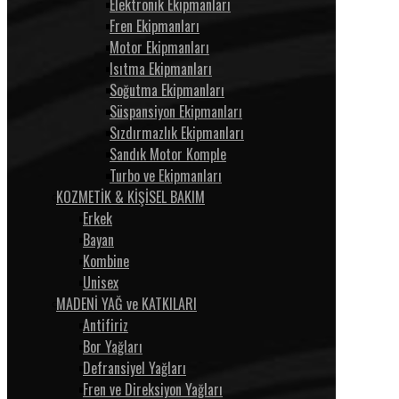
Elektronik Ekipmanları
Fren Ekipmanları
Motor Ekipmanları
Isıtma Ekipmanları
Soğutma Ekipmanları
Süspansiyon Ekipmanları
Sızdırmazlık Ekipmanları
Sandık Motor Komple
Turbo ve Ekipmanları
KOZMETİK & KİŞİSEL BAKIM
Erkek
Bayan
Kombine
Unisex
MADENİ YAĞ ve KATKILARI
Antifiriz
Bor Yağları
Defransiyel Yağları
Fren ve Direksiyon Yağları