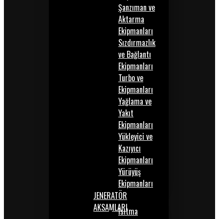
Şanzıman ve
Aktarma
Ekipmanları
Sızdırmazlık
ve Bağlantı
Ekipmanları
Turbo ve
Ekipmanları
Yağlama ve
Yakıt
Ekipmanları
Yükleyici ve
Kazıyıcı
Ekipmanları
Yürüyüş
Ekipmanları
JENERATÖR
AKSAMLARI
Isıtma