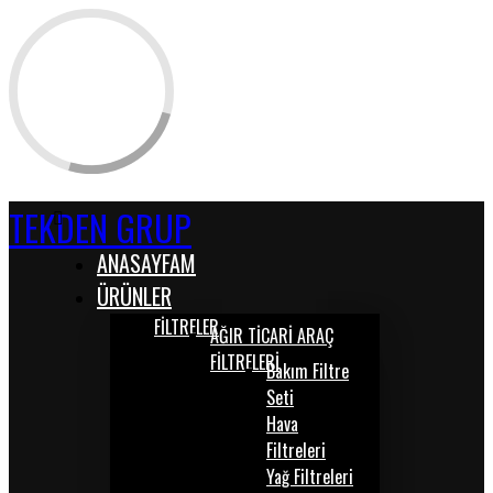
TEKDEN GRUP
ANASAYFAM
ÜRÜNLER
FİLTRELER
AĞIR TİCARİ ARAÇ
FİLTRELERİ
Bakım Filtre
Seti
Hava
Filtreleri
Yağ Filtreleri