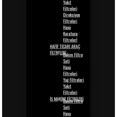
Yakıt
Filtreleri
Direksiyon
Filtreleri
Hava
Kurutucu
Filtrelerİ
HAFİF TİCARİ ARAÇ
FİLTRELERİ
Bakım Filtre
Seti
Hava
Filtreleri
Yağ Filtreleri
Yakıt
Filtreleri
İŞ MAKİNE FİLTRELERİ
Bakım Filtre
Seti
Hava