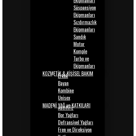
Ekipmanları
Süspansiyon
Ekipmanları
Sızdırmazlık
Ekipmanları
Sandık
Motor
Komple
Turbo ve
Ekipmanları
KOZMETİK & KİŞİSEL BAKIM
Erkek
Bayan
Kombine
Unisex
MADENİ YAĞ ve KATKILARI
Antifiriz
Bor Yağları
Defransiyel Yağları
Fren ve Direksiyon