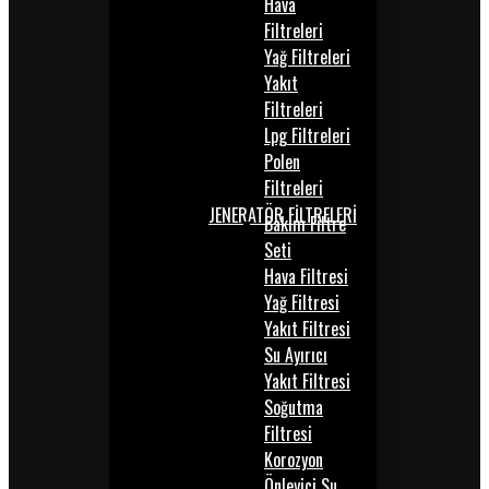
Hava
Filtreleri
Yağ Filtreleri
Yakıt
Filtreleri
Lpg Filtreleri
Polen
Filtreleri
JENERATÖR FİLTRELERİ
Bakım Filtre
Seti
Hava Filtresi
Yağ Filtresi
Yakıt Filtresi
Su Ayırıcı
Yakıt Filtresi
Soğutma
Filtresi
Korozyon
Önleyici Su