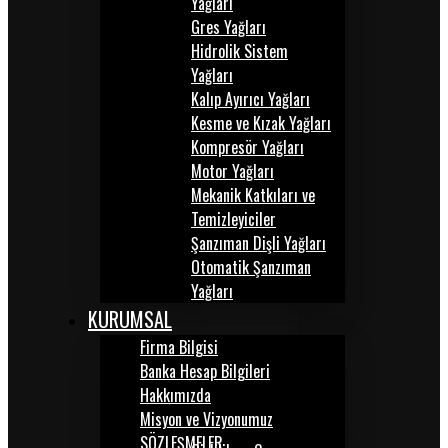
Yağları
Gres Yağları
Hidrolik Sistem
Yağları
Kalıp Ayırıcı Yağları
Kesme ve Kızak Yağları
Kompresör Yağları
Motor Yağları
Mekanik Katkıları ve
Temizleyiciler
Şanzıman Dişli Yağları
Otomatik Şanzıman
Yağları
KURUMSAL
Firma Bilgisi
Banka Hesap Bilgileri
Hakkımızda
Misyon ve Vizyonumuz
SÖZLEŞMELER