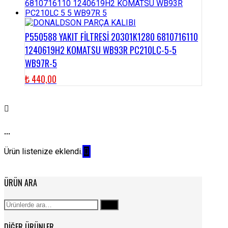
P550588 YAKIT FİLTRESİ 20301K1280 6810716110
1240619H2 KOMATSU WB93R PC210LC-5-5
WB97R-5
₺
440,00
...
Ürün listenize eklendi.
ÜRÜN ARA
Ara:
Ara
DIĞER ÜRÜNLER