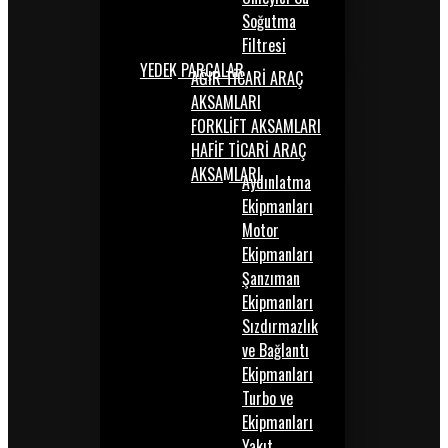
Soğutma
Filtresi
YEDEK PARÇALAR
AĞIR TİCARİ ARAÇ
AKSAMLARI
FORKLİFT AKSAMLARI
HAFİF TİCARİ ARAÇ
AKSAMLARI
Aydınlatma
Ekipmanları
Motor
Ekipmanları
Şanzıman
Ekipmanları
Sızdırmazlık
ve Bağlantı
Ekipmanları
Turbo ve
Ekipmanları
Yakıt