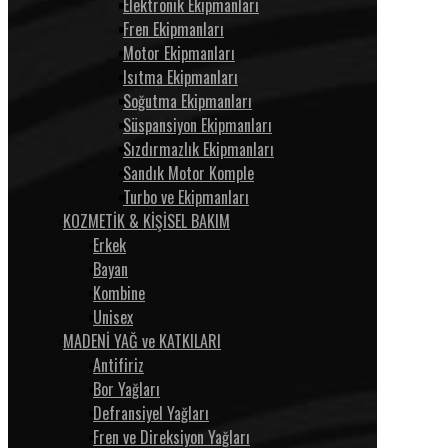
Elektronik Ekipmanları
Fren Ekipmanları
Motor Ekipmanları
Isıtma Ekipmanları
Soğutma Ekipmanları
Süspansiyon Ekipmanları
Sızdırmazlık Ekipmanları
Sandık Motor Komple
Turbo ve Ekipmanları
KOZMETİK & KİŞİSEL BAKIM
Erkek
Bayan
Kombine
Unisex
MADENİ YAĞ ve KATKILARI
Antifiriz
Bor Yağları
Defransiyel Yağları
Fren ve Direksiyon Yağları