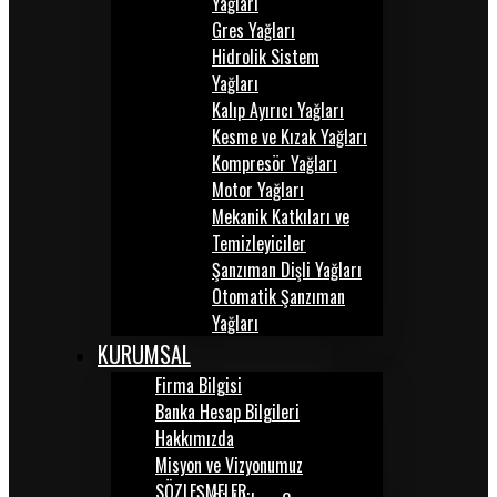
Yağları
Gres Yağları
Hidrolik Sistem
Yağları
Kalıp Ayırıcı Yağları
Kesme ve Kızak Yağları
Kompresör Yağları
Motor Yağları
Mekanik Katkıları ve
Temizleyiciler
Şanzıman Dişli Yağları
Otomatik Şanzıman
Yağları
KURUMSAL
Firma Bilgisi
Banka Hesap Bilgileri
Hakkımızda
Misyon ve Vizyonumuz
SÖZLEŞMELER