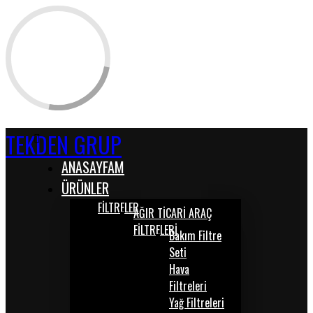
TEKDEN GRUP
ANASAYFAM
ÜRÜNLER
FİLTRELER
AĞIR TİCARİ ARAÇ
FİLTRELERİ
Bakım Filtre
Seti
Hava
Filtreleri
Yağ Filtreleri