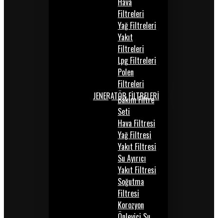
Hava
Filtreleri
Yağ Filtreleri
Yakıt
Filtreleri
Lpg Filtreleri
Polen
Filtreleri
JENERATÖR FİLTRELERİ
Bakım Filtre
Seti
Hava Filtresi
Yağ Filtresi
Yakıt Filtresi
Su Ayırıcı
Yakıt Filtresi
Soğutma
Filtresi
Korozyon
Önleyici Su