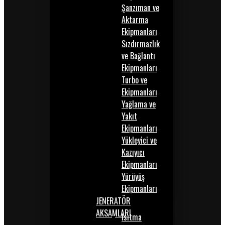
Şanzıman ve
Aktarma
Ekipmanları
Sızdırmazlık
ve Bağlantı
Ekipmanları
Turbo ve
Ekipmanları
Yağlama ve
Yakıt
Ekipmanları
Yükleyici ve
Kazıyıcı
Ekipmanları
Yürüyüş
Ekipmanları
JENERATÖR
AKSAMLARI
Isıtma