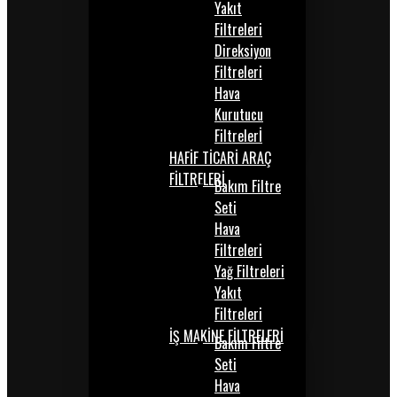
Yakıt
Filtreleri
Direksiyon
Filtreleri
Hava
Kurutucu
Filtrelerİ
HAFİF TİCARİ ARAÇ
FİLTRELERİ
Bakım Filtre
Seti
Hava
Filtreleri
Yağ Filtreleri
Yakıt
Filtreleri
İŞ MAKİNE FİLTRELERİ
Bakım Filtre
Seti
Hava