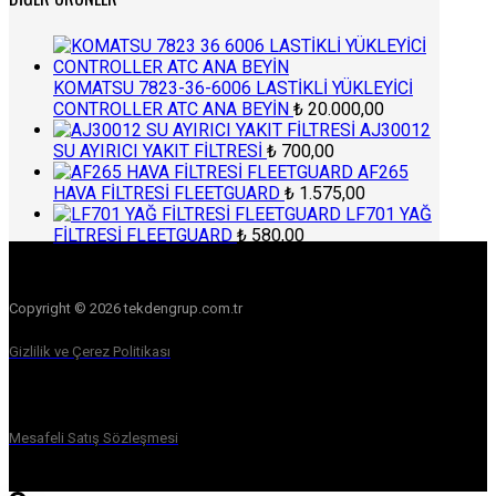
KOMATSU 7823-36-6006 LASTİKLİ YÜKLEYİCİ
CONTROLLER ATC ANA BEYİN
₺
20.000,00
AJ30012
SU AYIRICI YAKIT FİLTRESİ
₺
700,00
AF265
HAVA FİLTRESİ FLEETGUARD
₺
1.575,00
LF701 YAĞ
FİLTRESİ FLEETGUARD
₺
580,00
Copyright © 2026 tekdengrup.com.tr
Gizlilik ve Çerez Politikası
Mesafeli Satış Sözleşmesi