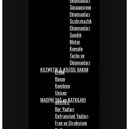
Ekipmanları
Süspansiyon
Ekipmanları
Sızdırmazlık
Ekipmanları
Sandık
Motor
Komple
Turbo ve
Ekipmanları
KOZMETİK & KİŞİSEL BAKIM
Erkek
Bayan
Kombine
Unisex
MADENİ YAĞ ve KATKILARI
Antifiriz
Bor Yağları
Defransiyel Yağları
Fren ve Direksiyon