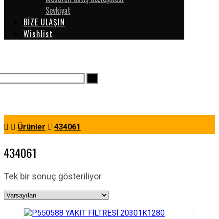
Sevkiyat
BİZE ULAŞIN
Wishlist
Ürünler
434061
434061
Tek bir sonuç gösteriliyor