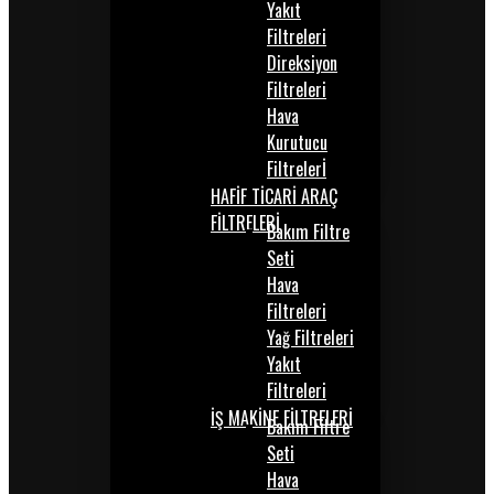
Yakıt
Filtreleri
Direksiyon
Filtreleri
Hava
Kurutucu
Filtrelerİ
HAFİF TİCARİ ARAÇ
FİLTRELERİ
Bakım Filtre
Seti
Hava
Filtreleri
Yağ Filtreleri
Yakıt
Filtreleri
İŞ MAKİNE FİLTRELERİ
Bakım Filtre
Seti
Hava