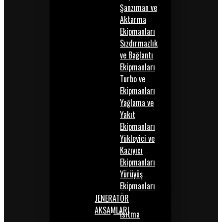
Şanzıman ve
Aktarma
Ekipmanları
Sızdırmazlık
ve Bağlantı
Ekipmanları
Turbo ve
Ekipmanları
Yağlama ve
Yakıt
Ekipmanları
Yükleyici ve
Kazıyıcı
Ekipmanları
Yürüyüş
Ekipmanları
JENERATÖR
AKSAMLARI
Isıtma