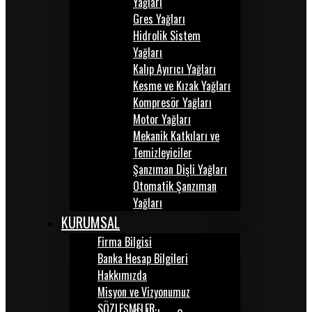
Yağları
Gres Yağları
Hidrolik Sistem
Yağları
Kalıp Ayırıcı Yağları
Kesme ve Kızak Yağları
Kompresör Yağları
Motor Yağları
Mekanik Katkıları ve
Temizleyiciler
Şanzıman Dişli Yağları
Otomatik Şanzıman
Yağları
KURUMSAL
Firma Bilgisi
Banka Hesap Bilgileri
Hakkımızda
Misyon ve Vizyonumuz
SÖZLEŞMELER