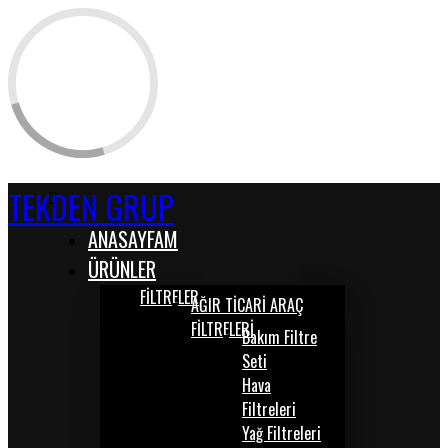
TEKDEN GRUP
ANASAYFAM
ÜRÜNLER
FİLTRELER
AĞIR TİCARİ ARAÇ
FİLTRELERİ
Bakım Filtre
Seti
Hava
Filtreleri
Yağ Filtreleri