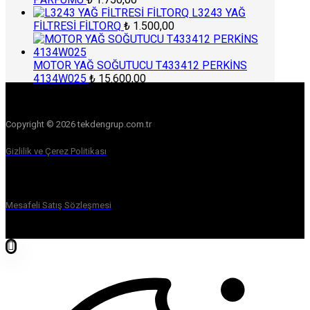
L3243 YAĞ
FİLTRESİ FİLTORQ
₺
1.500,00
MOTOR YAĞ SOĞUTUCU T433412 PERKİNS
4134W025
₺
15.600,00
Copyright © 2026 tekdengrup.com.tr
Gizlilik ve Çerez Politikası
Mesafeli Satış Sözleşmesi