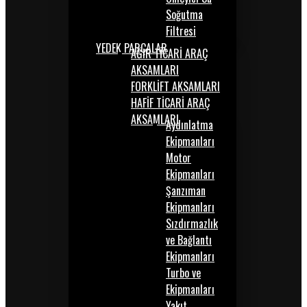
Soğutma
Filtresi
YEDEK PARÇALAR
AĞIR TİCARİ ARAÇ
AKSAMLARI
FORKLİFT AKSAMLARI
HAFİF TİCARİ ARAÇ
AKSAMLARI
Aydınlatma
Ekipmanları
Motor
Ekipmanları
Şanzıman
Ekipmanları
Sızdırmazlık
ve Bağlantı
Ekipmanları
Turbo ve
Ekipmanları
Yakıt