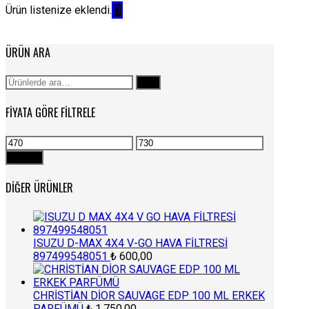
Ürün listenize eklendi.
ÜRÜN ARA
Ara:
Ara
FIYATA GÖRE FILTRELE
En
En
düşük
yüksek
Filtrele
fiyat
fiyat
DIĞER ÜRÜNLER
ISUZU D-MAX 4X4 V-GO HAVA FİLTRESİ
897499548051
₺
600,00
CHRİSTİAN DİOR SAUVAGE EDP 100 ML ERKEK
PARFÜMÜ
₺
1.750,00