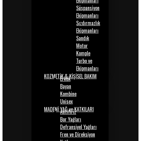
Ekipmanları
Süspansiyon
Ekipmanları
Sızdırmazlık
Ekipmanları
Sandık
Motor
Komple
Turbo ve
Ekipmanları
KOZMETİK & KİŞİSEL BAKIM
Erkek
Bayan
Kombine
Unisex
MADENİ YAĞ ve KATKILARI
Antifiriz
Bor Yağları
Defransiyel Yağları
Fren ve Direksiyon