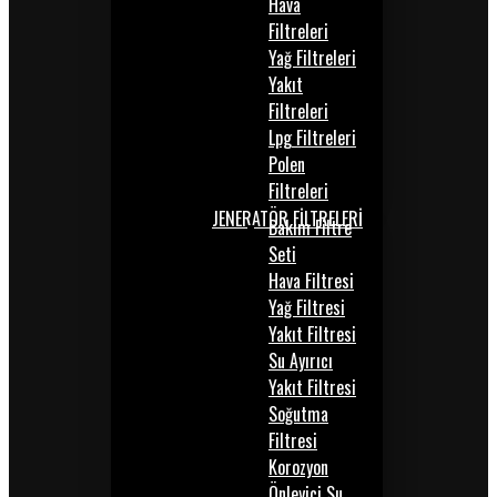
Hava
Filtreleri
Yağ Filtreleri
Yakıt
Filtreleri
Lpg Filtreleri
Polen
Filtreleri
JENERATÖR FİLTRELERİ
Bakım Filtre
Seti
Hava Filtresi
Yağ Filtresi
Yakıt Filtresi
Su Ayırıcı
Yakıt Filtresi
Soğutma
Filtresi
Korozyon
Önleyici Su