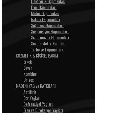
Elektronik Ekipmanları
Fren Ekipmanları
Motor Ekipmanları
Isıtma Ekipmanları
Soğutma Ekipmanları
Süspansiyon Ekipmanları
Sızdırmazlık Ekipmanları
Sandık Motor Komple
Turbo ve Ekipmanları
KOZMETİK & KİŞİSEL BAKIM
Erkek
Bayan
Kombine
Unisex
MADENİ YAĞ ve KATKILARI
Antifiriz
Bor Yağları
Defransiyel Yağları
Fren ve Direksiyon Yağları