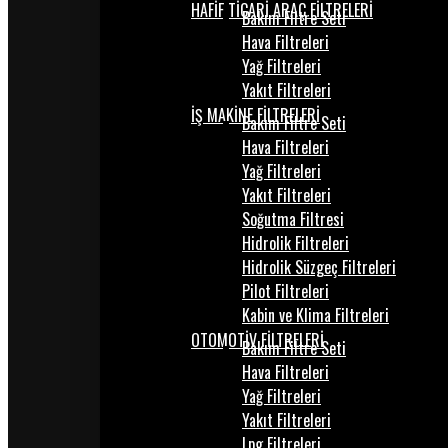
HAFİF TİCARİ ARAÇ FİLTRELERİ
Bakım Filtre Seti
Hava Filtreleri
Yağ Filtreleri
Yakıt Filtreleri
İŞ MAKİNE FİLTRELERİ
Bakım Filtre Seti
Hava Filtreleri
Yağ Filtreleri
Yakıt Filtreleri
Soğutma Filtresi
Hidrolik Filtreleri
Hidrolik Süzgeç Filtreleri
Pilot Filtreleri
Kabin ve Klima Filtreleri
OTOMOTİV FİLTRELERİ
Bakım Filtre Seti
Hava Filtreleri
Yağ Filtreleri
Yakıt Filtreleri
Lpg Filtreleri