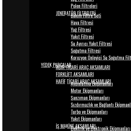
Polen Filtreleri
JENERATÖR FİLTRELERİ
Bakım Filtre Seti
Hava Filtresi
Yağ Filtresi
Yakıt Filtresi
Su Ayırıcı Yakıt Filtresi
Soğutma Filtresi
Korozyon Önleyici Su Soğutma Fil
YEDEK PARÇALAR
AĞIR TİCARİ ARAÇ AKSAMLARI
FORKLİFT AKSAMLARI
HAFİF TİCARİ ARAÇ AKSAMLARI
Aydınlatma Ekipmanları
Motor Ekipmanları
Şanzıman Ekipmanları
Sızdırmazlık ve Bağlantı Ekipmanl
Turbo ve Ekipmanları
Yakıt Ekipmanları
İŞ MAKİNE AKSAMLARI
Elektrik ve Elektronik Ekipmanları