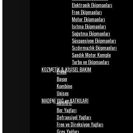
Elektronik Ekipmanları
Fren Ekipmanları
Motor Ekipmanları
Isıtma Ekipmanları
Soğutma Ekipmanları
Süspansiyon Ekipmanları
Sızdırmazlık Ekipmanları
Sandık Motor Komple
Turbo ve Ekipmanları
KOZMETİK & KİŞİSEL BAKIM
Erkek
Bayan
Kombine
Unisex
MADENİ YAĞ ve KATKILARI
Antifiriz
Bor Yağları
Defransiyel Yağları
Fren ve Direksiyon Yağları
Gres Yağları