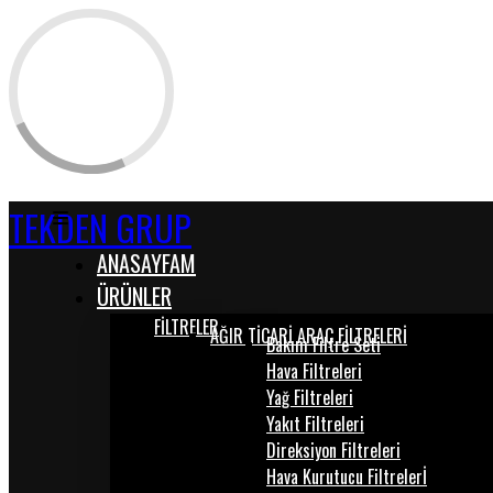
TEKDEN GRUP
ANASAYFAM
ÜRÜNLER
FİLTRELER
AĞIR TİCARİ ARAÇ FİLTRELERİ
Bakım Filtre Seti
Hava Filtreleri
Yağ Filtreleri
Yakıt Filtreleri
Direksiyon Filtreleri
Hava Kurutucu Filtrelerİ