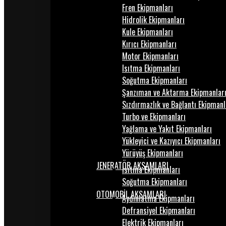
Fren Ekipmanları
Hidrolik Ekipmanları
Kule Ekipmanları
Kırıcı Ekipmanları
Motor Ekipmanları
Isıtma Ekipmanları
Soğutma Ekipmanları
Şanzıman ve Aktarma Ekipmanlar
Sızdırmazlık ve Bağlantı Ekipmanl
Turbo ve Ekipmanları
Yağlama ve Yakıt Ekipmanları
Yükleyici ve Kazıyıcı Ekipmanları
Yürüyüş Ekipmanları
JENERATÖR AKSAMLARI
Isıtma Ekipmanları
Soğutma Ekipmanları
OTOMOBİL AKSAMLARI
Aydınlatma Ekipmanları
Defransiyel Ekipmanları
Elektrik Ekipmanları