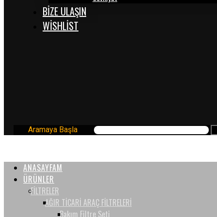
BİZE ULAŞIN
WISHLIST
Aramaya Başla
ANASAYFAM
ÜRÜNLER
FİLTRELER
AĞIR TİCARİ ARAÇ FİLTRELERİ
Bakım Filtre Seti