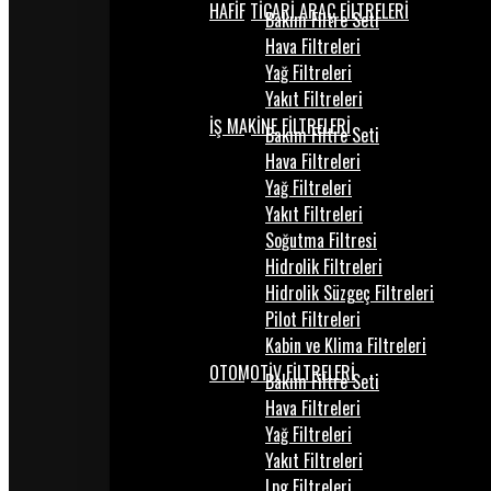
HAFİF TİCARİ ARAÇ FİLTRELERİ
Bakım Filtre Seti
Hava Filtreleri
Yağ Filtreleri
Yakıt Filtreleri
İŞ MAKİNE FİLTRELERİ
Bakım Filtre Seti
Hava Filtreleri
Yağ Filtreleri
Yakıt Filtreleri
Soğutma Filtresi
Hidrolik Filtreleri
Hidrolik Süzgeç Filtreleri
Pilot Filtreleri
Kabin ve Klima Filtreleri
OTOMOTİV FİLTRELERİ
Bakım Filtre Seti
Hava Filtreleri
Yağ Filtreleri
Yakıt Filtreleri
Lpg Filtreleri