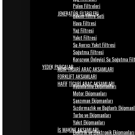
Polen Filtreleri
JENERATÖR FİLTRELERİ
Bakım Filtre Seti
Hava Filtresi
Yağ Filtresi
Yakıt Filtresi
Su Ayırıcı Yakıt Filtresi
Soğutma Filtresi
Korozyon Önleyici Su Soğutma Fil
YEDEK PARÇALAR
AĞIR TİCARİ ARAÇ AKSAMLARI
FORKLİFT AKSAMLARI
HAFİF TİCARİ ARAÇ AKSAMLARI
Aydınlatma Ekipmanları
Motor Ekipmanları
Şanzıman Ekipmanları
Sızdırmazlık ve Bağlantı Ekipmanl
Turbo ve Ekipmanları
Yakıt Ekipmanları
İŞ MAKİNE AKSAMLARI
Elektrik ve Elektronik Ekipmanları