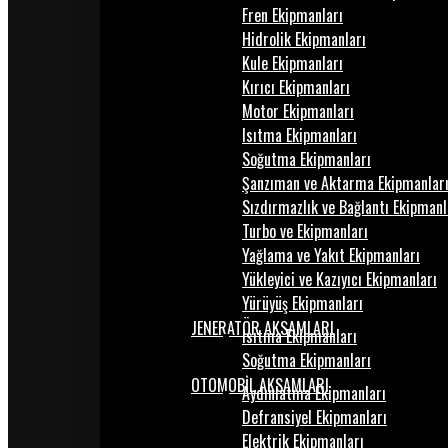
Fren Ekipmanları
Hidrolik Ekipmanları
Kule Ekipmanları
Kırıcı Ekipmanları
Motor Ekipmanları
Isıtma Ekipmanları
Soğutma Ekipmanları
Şanzıman ve Aktarma Ekipmanlar
Sızdırmazlık ve Bağlantı Ekipmanl
Turbo ve Ekipmanları
Yağlama ve Yakıt Ekipmanları
Yükleyici ve Kazıyıcı Ekipmanları
Yürüyüş Ekipmanları
JENERATÖR AKSAMLARI
Isıtma Ekipmanları
Soğutma Ekipmanları
OTOMOBİL AKSAMLARI
Aydınlatma Ekipmanları
Defransiyel Ekipmanları
Elektrik Ekipmanları