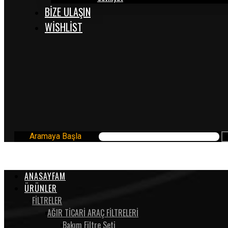
BİZE ULAŞIN
WISHLIST
Aramaya Başla
ANASAYFAM
ÜRÜNLER
FİLTRELER
AĞIR TİCARİ ARAÇ FİLTRELERİ
Bakım Filtre Seti