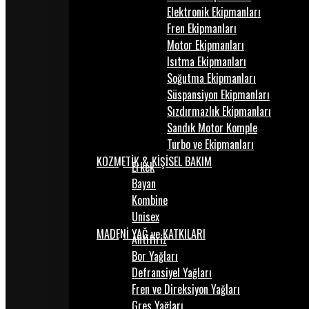
Elektronik Ekipmanları
Fren Ekipmanları
Motor Ekipmanları
Isıtma Ekipmanları
Soğutma Ekipmanları
Süspansiyon Ekipmanları
Sızdırmazlık Ekipmanları
Sandık Motor Komple
Turbo ve Ekipmanları
KOZMETİK & KİŞİSEL BAKIM
Erkek
Bayan
Kombine
Unisex
MADENİ YAĞ ve KATKILARI
Antifiriz
Bor Yağları
Defransiyel Yağları
Fren ve Direksiyon Yağları
Gres Yağları