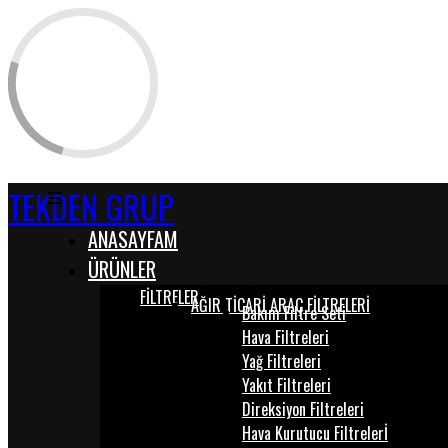
TEKDEN GRUP
ANASAYFAM
ÜRÜNLER
FİLTRELER
AĞIR TİCARİ ARAÇ FİLTRELERİ
Bakım Filtre Seti
Hava Filtreleri
Yağ Filtreleri
Yakıt Filtreleri
Direksiyon Filtreleri
Hava Kurutucu Filtrelerİ