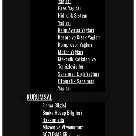
Yağları
Gres Yağları
Hidrolik Sistem
Yağları
Kalıp Ayırıcı Yağları
Kesme ve Kızak Yağları
Kompresör Yağları
Motor Yağları
Mekanik Katkıları ve
Temizleyiciler
Şanzıman Dişli Yağları
Otomatik Şanzıman
Yağları
KURUMSAL
Firma Bilgisi
Banka Hesap Bilgileri
Hakkımızda
Misyon ve Vizyonumuz
SÖZLEŞMELER