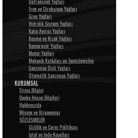
Defransiyel Yağları
Fren ve Direksiyon Yağları
Gres Yağları
Hidrolik Sistem Yağları
Kalıp Ayırıcı Yağları
Kesme ve Kızak Yağları
Kompresör Yağları
Motor Yağları
Mekanik Katkıları ve Temizleyiciler
Şanzıman Dişli Yağları
Otomatik Şanzıman Yağları
KURUMSAL
Firma Bilgisi
Banka Hesap Bilgileri
Hakkımızda
Misyon ve Vizyonumuz
SÖZLEŞMELER
Gizlilik ve Çerez Politikası
İptal ve İade Koşulları