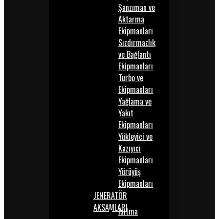
Şanzıman ve
Aktarma
Ekipmanları
Sızdırmazlık
ve Bağlantı
Ekipmanları
Turbo ve
Ekipmanları
Yağlama ve
Yakıt
Ekipmanları
Yükleyici ve
Kazıyıcı
Ekipmanları
Yürüyüş
Ekipmanları
JENERATÖR
AKSAMLARI
Isıtma