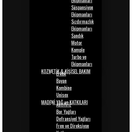
Ekipmanları
Süspansiyon
Ekipmanları
Sızdırmazlık
Ekipmanları
Sandık
Motor
Komple
Turbo ve
Ekipmanları
KOZMETİK & KİŞİSEL BAKIM
Erkek
Bayan
Kombine
Unisex
MADENİ YAĞ ve KATKILARI
Antifiriz
Bor Yağları
Defransiyel Yağları
Fren ve Direksiyon