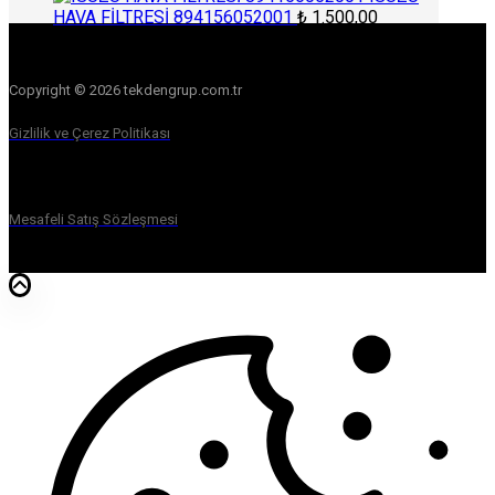
HAVA FİLTRESİ 894156052001
₺
1.500,00
Copyright © 2026 tekdengrup.com.tr
Gizlilik ve Çerez Politikası
Mesafeli Satış Sözleşmesi