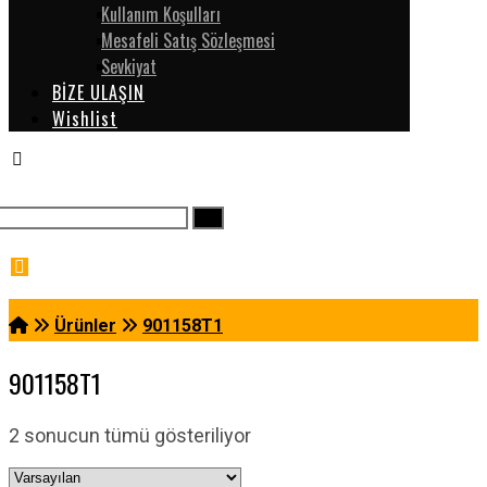
Kullanım Koşulları
Mesafeli Satış Sözleşmesi
Sevkiyat
BİZE ULAŞIN
Wishlist
Ürünler
901158T1
901158T1
2 sonucun tümü gösteriliyor