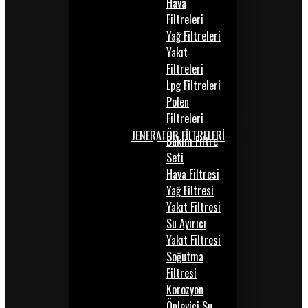
Hava
Filtreleri
Yağ Filtreleri
Yakıt
Filtreleri
Lpg Filtreleri
Polen
Filtreleri
JENERATÖR FİLTRELERİ
Bakım Filtre
Seti
Hava Filtresi
Yağ Filtresi
Yakıt Filtresi
Su Ayırıcı
Yakıt Filtresi
Soğutma
Filtresi
Korozyon
Önleyici Su