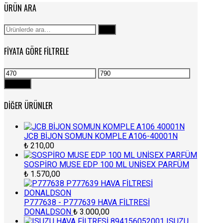
ÜRÜN ARA
Ara:
Ara
FIYATA GÖRE FILTRELE
En
En
düşük
yüksek
Filtrele
fiyat
fiyat
DIĞER ÜRÜNLER
JCB BİJON SOMUN KOMPLE A106-40001N
₺
210,00
SOSPİRO MUSE EDP 100 ML UNİSEX PARFÜM
₺
1.570,00
P777638 - P777639 HAVA FİLTRESİ
DONALDSON
₺
3.000,00
ISUZU