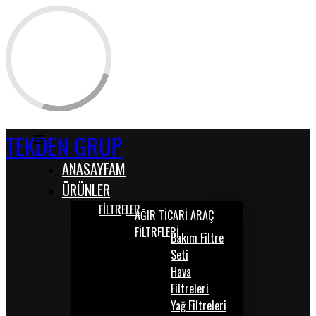
TEKDEN GRUP
ANASAYFAM
ÜRÜNLER
FİLTRELER
AĞIR TİCARİ ARAÇ
FİLTRELERİ
Bakım Filtre
Seti
Hava
Filtreleri
Yağ Filtreleri