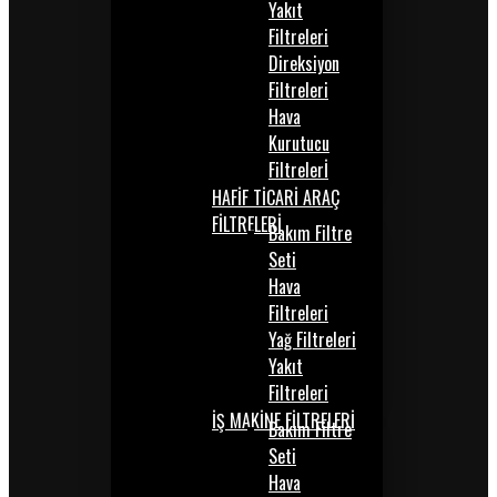
Yakıt
Filtreleri
Direksiyon
Filtreleri
Hava
Kurutucu
Filtrelerİ
HAFİF TİCARİ ARAÇ
FİLTRELERİ
Bakım Filtre
Seti
Hava
Filtreleri
Yağ Filtreleri
Yakıt
Filtreleri
İŞ MAKİNE FİLTRELERİ
Bakım Filtre
Seti
Hava