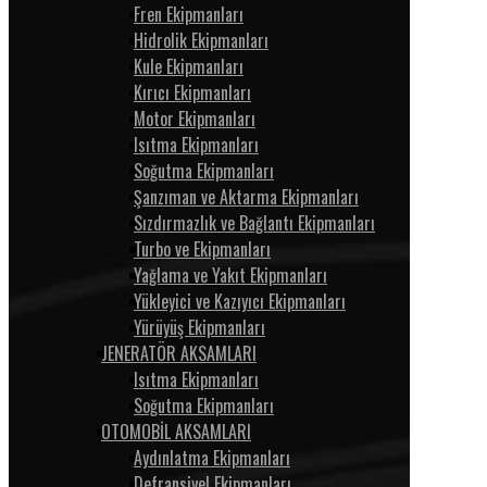
Fren Ekipmanları
Hidrolik Ekipmanları
Kule Ekipmanları
Kırıcı Ekipmanları
Motor Ekipmanları
Isıtma Ekipmanları
Soğutma Ekipmanları
Şanzıman ve Aktarma Ekipmanları
Sızdırmazlık ve Bağlantı Ekipmanları
Turbo ve Ekipmanları
Yağlama ve Yakıt Ekipmanları
Yükleyici ve Kazıyıcı Ekipmanları
Yürüyüş Ekipmanları
JENERATÖR AKSAMLARI
Isıtma Ekipmanları
Soğutma Ekipmanları
OTOMOBİL AKSAMLARI
Aydınlatma Ekipmanları
Defransiyel Ekipmanları