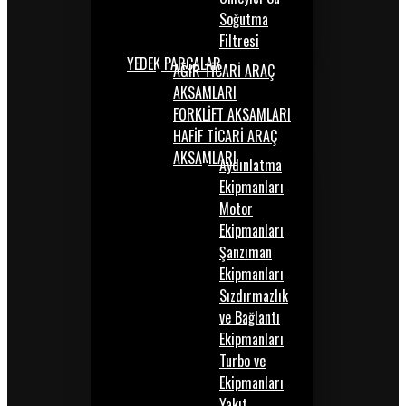
Soğutma
Filtresi
YEDEK PARÇALAR
AĞIR TİCARİ ARAÇ
AKSAMLARI
FORKLİFT AKSAMLARI
HAFİF TİCARİ ARAÇ
AKSAMLARI
Aydınlatma
Ekipmanları
Motor
Ekipmanları
Şanzıman
Ekipmanları
Sızdırmazlık
ve Bağlantı
Ekipmanları
Turbo ve
Ekipmanları
Yakıt