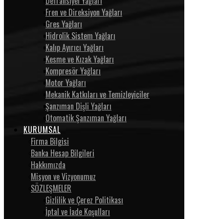
Defransiyel Yağları
Fren ve Direksiyon Yağları
Gres Yağları
Hidrolik Sistem Yağları
Kalıp Ayırıcı Yağları
Kesme ve Kızak Yağları
Kompresör Yağları
Motor Yağları
Mekanik Katkıları ve Temizleyiciler
Şanzıman Dişli Yağları
Otomatik Şanzıman Yağları
KURUMSAL
Firma Bilgisi
Banka Hesap Bilgileri
Hakkımızda
Misyon ve Vizyonumuz
SÖZLEŞMELER
Gizlilik ve Çerez Politikası
İptal ve İade Koşulları