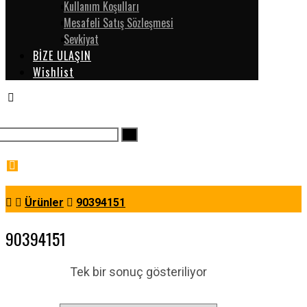
Kullanım Koşulları
Mesafeli Satış Sözleşmesi
Sevkiyat
BİZE ULAŞIN
Wishlist
Ürünler
90394151
90394151
Tek bir sonuç gösteriliyor