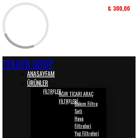
₺
300,00
TEKDEN GRUP
ANASAYFAM
ÜRÜNLER
FİLTRELER
AĞIR TİCARİ ARAÇ
FİLTRELERİ
Bakım Filtre
Seti
Hava
Filtreleri
Yağ Filtreleri