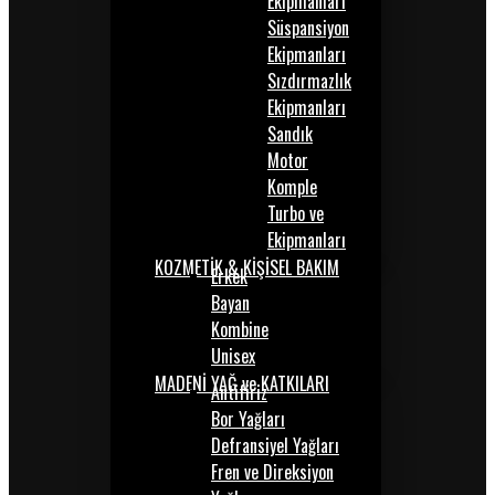
Ekipmanları
Süspansiyon
Ekipmanları
Sızdırmazlık
Ekipmanları
Sandık
Motor
Komple
Turbo ve
Ekipmanları
KOZMETİK & KİŞİSEL BAKIM
Erkek
Bayan
Kombine
Unisex
MADENİ YAĞ ve KATKILARI
Antifiriz
Bor Yağları
Defransiyel Yağları
Fren ve Direksiyon