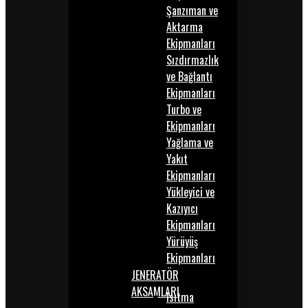
Şanzıman ve
Aktarma
Ekipmanları
Sızdırmazlık
ve Bağlantı
Ekipmanları
Turbo ve
Ekipmanları
Yağlama ve
Yakıt
Ekipmanları
Yükleyici ve
Kazıyıcı
Ekipmanları
Yürüyüş
Ekipmanları
JENERATÖR
AKSAMLARI
Isıtma