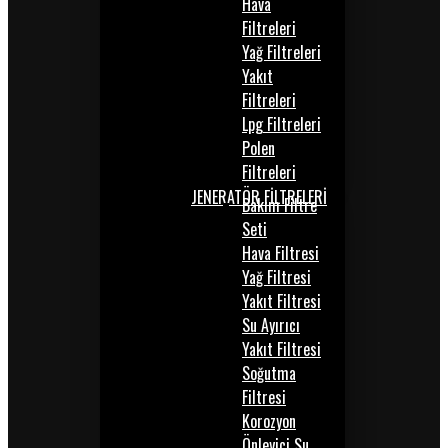
Hava
Filtreleri
Yağ Filtreleri
Yakıt
Filtreleri
Lpg Filtreleri
Polen
Filtreleri
JENERATÖR FİLTRELERİ
Bakım Filtre
Seti
Hava Filtresi
Yağ Filtresi
Yakıt Filtresi
Su Ayırıcı
Yakıt Filtresi
Soğutma
Filtresi
Korozyon
Önleyici Su