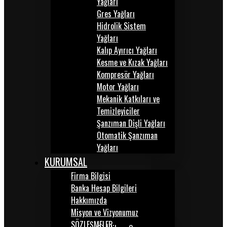
Yağları
Gres Yağları
Hidrolik Sistem
Yağları
Kalıp Ayırıcı Yağları
Kesme ve Kızak Yağları
Kompresör Yağları
Motor Yağları
Mekanik Katkıları ve
Temizleyiciler
Şanzıman Dişli Yağları
Otomatik Şanzıman
Yağları
KURUMSAL
Firma Bilgisi
Banka Hesap Bilgileri
Hakkımızda
Misyon ve Vizyonumuz
SÖZLEŞMELER