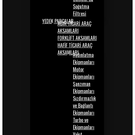
Soğutma
Filtresi
YEDEK PARÇALAR
AĞIR TİCARİ ARAÇ
AKSAMLARI
FORKLİFT AKSAMLARI
HAFİF TİCARİ ARAÇ
AKSAMLARI
Aydınlatma
Ekipmanları
Motor
Ekipmanları
Şanzıman
Ekipmanları
Sızdırmazlık
ve Bağlantı
Ekipmanları
Turbo ve
Ekipmanları
Yakıt