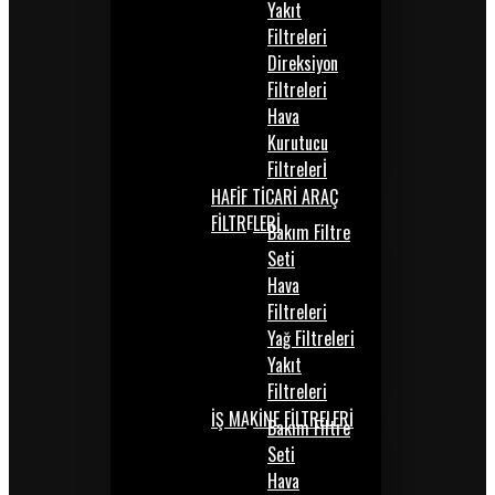
Yakıt
Filtreleri
Direksiyon
Filtreleri
Hava
Kurutucu
Filtrelerİ
HAFİF TİCARİ ARAÇ
FİLTRELERİ
Bakım Filtre
Seti
Hava
Filtreleri
Yağ Filtreleri
Yakıt
Filtreleri
İŞ MAKİNE FİLTRELERİ
Bakım Filtre
Seti
Hava