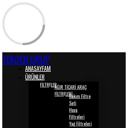
TEKDEN GRUP
ANASAYFAM
ÜRÜNLER
FİLTRELER
AĞIR TİCARİ ARAÇ
FİLTRELERİ
Bakım Filtre
Seti
Hava
Filtreleri
Yağ Filtreleri