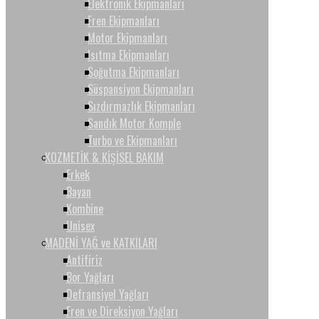
Elektronik Ekipmanları
Fren Ekipmanları
Motor Ekipmanları
Isıtma Ekipmanları
Soğutma Ekipmanları
Süspansiyon Ekipmanları
Sızdırmazlık Ekipmanları
Sandık Motor Komple
Turbo ve Ekipmanları
KOZMETİK & KİŞİSEL BAKIM
Erkek
Bayan
Kombine
Unisex
MADENİ YAĞ ve KATKILARI
Antifiriz
Bor Yağları
Defransiyel Yağları
Fren ve Direksiyon Yağları