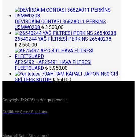
DEVİRDAİM CONTASI 3682A011 PERKİNS
U5MW0208
₺
3.500,00
26540244 YAĞ FİLTRESİ PERKİNS 26540238
₺
2.650,00
AF25492 - AF25491 HAVA FİLTRESİ
FLEETGUARD
₺
3.950,00
70AH TAM KAPALI JAPON N50 GRİ
GRİ TERS KUTUP
₺
560,00
Copyright © 2026 tekdengrup.com.tr
Gizlilik ve Çerez Politikası
Mesafeli Satış Sözleşmesi