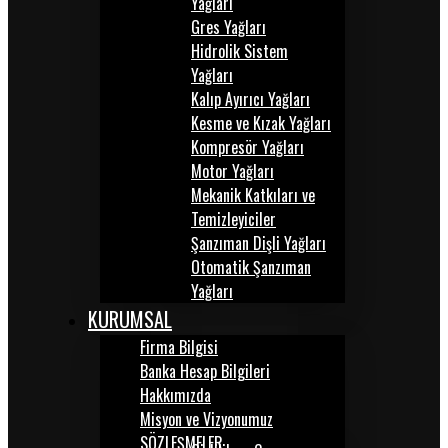
Yağları
Gres Yağları
Hidrolik Sistem
Yağları
Kalıp Ayırıcı Yağları
Kesme ve Kızak Yağları
Kompresör Yağları
Motor Yağları
Mekanik Katkıları ve
Temizleyiciler
Şanzıman Dişli Yağları
Otomatik Şanzıman
Yağları
KURUMSAL
Firma Bilgisi
Banka Hesap Bilgileri
Hakkımızda
Misyon ve Vizyonumuz
SÖZLEŞMELER