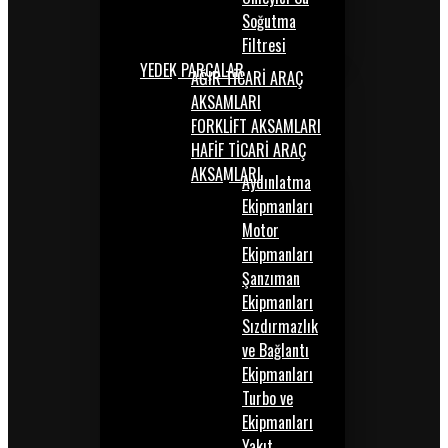
Soğutma
Filtresi
YEDEK PARÇALAR
AĞIR TİCARİ ARAÇ
AKSAMLARI
FORKLİFT AKSAMLARI
HAFİF TİCARİ ARAÇ
AKSAMLARI
Aydınlatma
Ekipmanları
Motor
Ekipmanları
Şanzıman
Ekipmanları
Sızdırmazlık
ve Bağlantı
Ekipmanları
Turbo ve
Ekipmanları
Yakıt