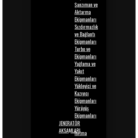
Şanzıman ve
Aktarma
Ekipmanları
Sızdırmazlık
ve Bağlantı
Ekipmanları
Turbo ve
Ekipmanları
Yağlama ve
Yakıt
Ekipmanları
Yükleyici ve
Kazıyıcı
Ekipmanları
Yürüyüş
Ekipmanları
JENERATÖR
AKSAMLARI
Isıtma