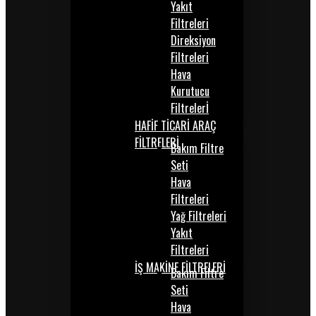
Yakıt
Filtreleri
Direksiyon
Filtreleri
Hava
Kurutucu
Filtrelerİ
HAFİF TİCARİ ARAÇ
FİLTRELERİ
Bakım Filtre
Seti
Hava
Filtreleri
Yağ Filtreleri
Yakıt
Filtreleri
İŞ MAKİNE FİLTRELERİ
Bakım Filtre
Seti
Hava