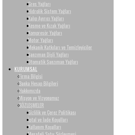
Gres Yağları
Hidrolik Sistem Yağları
Kalıp Ayırıcı Yağları
Kesme ve Kızak Yağları
Kompresör Yağları
Motor Yağları
Mekanik Katkıları ve Temizleyiciler
Şanzıman Dişli Yağları
Otomatik Şanzıman Yağları
KURUMSAL
Firma Bilgisi
Banka Hesap Bilgileri
Hakkımızda
Misyon ve Vizyonumuz
SÖZLEŞMELER
Gizlilik ve Çerez Politikası
İptal ve İade Koşulları
Kullanım Koşulları
Mesafeli Satış Sözleşmesi