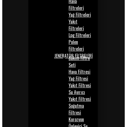
Hava
Filtreleri
Yağ Filtreleri
Yakıt
Filtreleri
Lpg Filtreleri
Polen
Filtreleri
JENERATÖR FİLTRELERİ
Bakım Filtre
Seti
Hava Filtresi
Yağ Filtresi
Yakıt Filtresi
Su Ayırıcı
Yakıt Filtresi
Soğutma
Filtresi
Korozyon
Önleyici Su