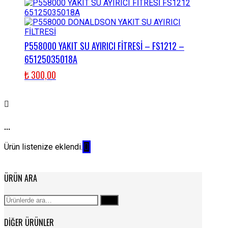
P558000 YAKIT SU AYIRICI FİTRESİ – FS1212 –
65125035018A
₺
300,00
...
Ürün listenize eklendi.
ÜRÜN ARA
Ara:
Ara
DIĞER ÜRÜNLER