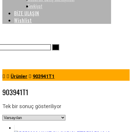
Sevkiyat
BİZE ULAŞIN
Wishlist
Ürünler
903941T1
903941T1
Tek bir sonuç gösteriliyor