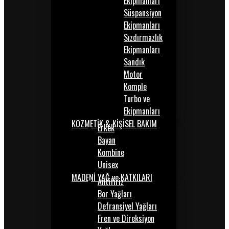
Ekipmanları
Süspansiyon
Ekipmanları
Sızdırmazlık
Ekipmanları
Sandık
Motor
Komple
Turbo ve
Ekipmanları
KOZMETİK & KİŞİSEL BAKIM
Erkek
Bayan
Kombine
Unisex
MADENİ YAĞ ve KATKILARI
Antifiriz
Bor Yağları
Defransiyel Yağları
Fren ve Direksiyon