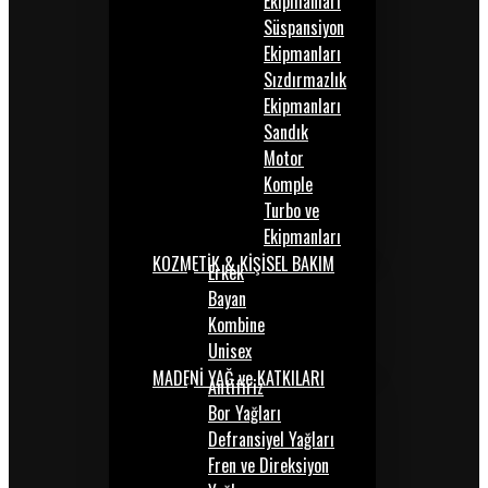
Ekipmanları
Süspansiyon
Ekipmanları
Sızdırmazlık
Ekipmanları
Sandık
Motor
Komple
Turbo ve
Ekipmanları
KOZMETİK & KİŞİSEL BAKIM
Erkek
Bayan
Kombine
Unisex
MADENİ YAĞ ve KATKILARI
Antifiriz
Bor Yağları
Defransiyel Yağları
Fren ve Direksiyon