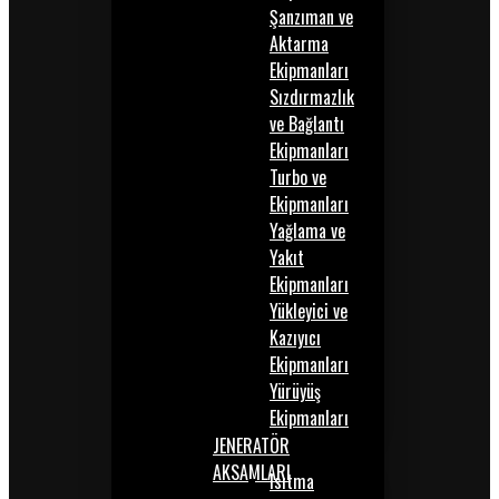
Şanzıman ve
Aktarma
Ekipmanları
Sızdırmazlık
ve Bağlantı
Ekipmanları
Turbo ve
Ekipmanları
Yağlama ve
Yakıt
Ekipmanları
Yükleyici ve
Kazıyıcı
Ekipmanları
Yürüyüş
Ekipmanları
JENERATÖR
AKSAMLARI
Isıtma