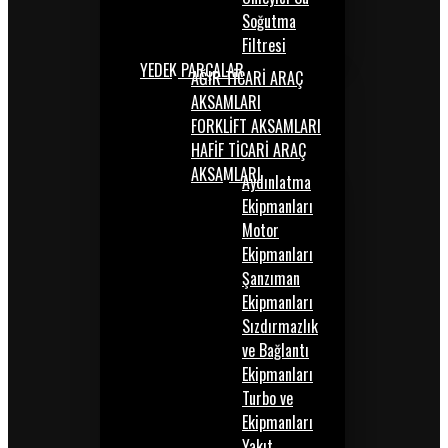
Soğutma
Filtresi
YEDEK PARÇALAR
AĞIR TİCARİ ARAÇ
AKSAMLARI
FORKLİFT AKSAMLARI
HAFİF TİCARİ ARAÇ
AKSAMLARI
Aydınlatma
Ekipmanları
Motor
Ekipmanları
Şanzıman
Ekipmanları
Sızdırmazlık
ve Bağlantı
Ekipmanları
Turbo ve
Ekipmanları
Yakıt