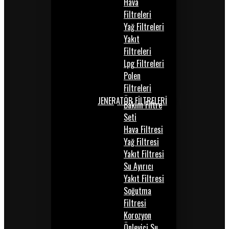
Hava
Filtreleri
Yağ Filtreleri
Yakıt
Filtreleri
Lpg Filtreleri
Polen
Filtreleri
JENERATÖR FİLTRELERİ
Bakım Filtre
Seti
Hava Filtresi
Yağ Filtresi
Yakıt Filtresi
Su Ayırıcı
Yakıt Filtresi
Soğutma
Filtresi
Korozyon
Önleyici Su