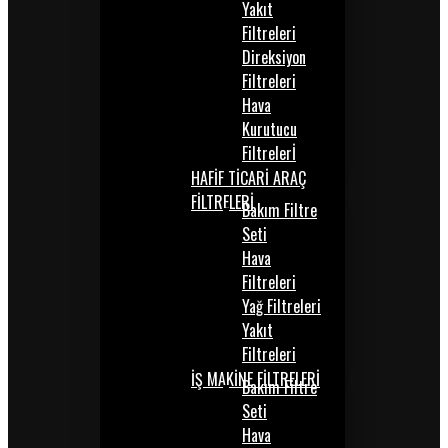
Yakıt
Filtreleri
Direksiyon
Filtreleri
Hava
Kurutucu
Filtrelerİ
HAFİF TİCARİ ARAÇ
FİLTRELERİ
Bakım Filtre
Seti
Hava
Filtreleri
Yağ Filtreleri
Yakıt
Filtreleri
İŞ MAKİNE FİLTRELERİ
Bakım Filtre
Seti
Hava