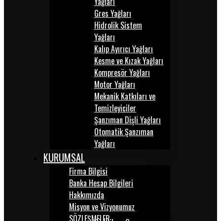
Yağları
Gres Yağları
Hidrolik Sistem
Yağları
Kalıp Ayırıcı Yağları
Kesme ve Kızak Yağları
Kompresör Yağları
Motor Yağları
Mekanik Katkıları ve
Temizleyiciler
Şanzıman Dişli Yağları
Otomatik Şanzıman
Yağları
KURUMSAL
Firma Bilgisi
Banka Hesap Bilgileri
Hakkımızda
Misyon ve Vizyonumuz
SÖZLEŞMELER