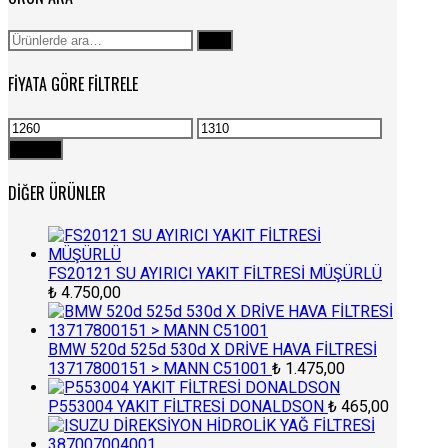
Ara:
Ara
FIYATA GÖRE FILTRELE
En
En
düşük
yüksek
Filtrele
fiyat
fiyat
DIĞER ÜRÜNLER
FS20121 SU AYIRICI YAKIT FİLTRESİ MÜŞÜRLÜ
₺
4.750,00
BMW 520d 525d 530d X DRİVE HAVA FİLTRESİ
13717800151 > MANN C51001
₺
1.475,00
P553004 YAKIT FİLTRESİ DONALDSON
₺
465,00