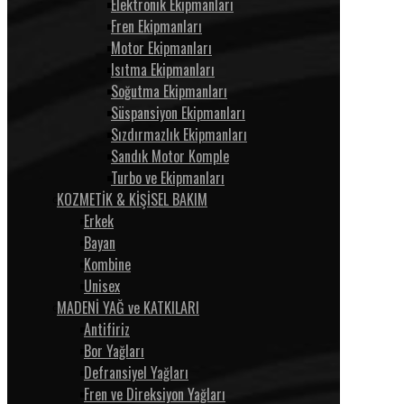
Elektronik Ekipmanları
Fren Ekipmanları
Motor Ekipmanları
Isıtma Ekipmanları
Soğutma Ekipmanları
Süspansiyon Ekipmanları
Sızdırmazlık Ekipmanları
Sandık Motor Komple
Turbo ve Ekipmanları
KOZMETİK & KİŞİSEL BAKIM
Erkek
Bayan
Kombine
Unisex
MADENİ YAĞ ve KATKILARI
Antifiriz
Bor Yağları
Defransiyel Yağları
Fren ve Direksiyon Yağları