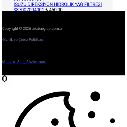
ISUZU DİREKSİYON HİDROLİK YAĞ FİLTRESİ
387007004001
₺
450,00
Copyright © 2026 tekdengrup.com.tr
Gizlilik ve Çerez Politikası
Mesafeli Satış Sözleşmesi