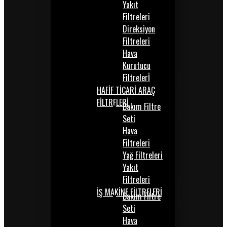
Yakıt
Filtreleri
Direksiyon
Filtreleri
Hava
Kurutucu
Filtrelerİ
HAFİF TİCARİ ARAÇ
FİLTRELERİ
Bakım Filtre
Seti
Hava
Filtreleri
Yağ Filtreleri
Yakıt
Filtreleri
İŞ MAKİNE FİLTRELERİ
Bakım Filtre
Seti
Hava