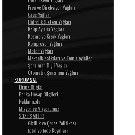
Defransiyel Yağları
Fren ve Direksiyon Yağları
Gres Yağları
Hidrolik Sistem Yağları
Kalıp Ayırıcı Yağları
Kesme ve Kızak Yağları
Kompresör Yağları
Motor Yağları
Mekanik Katkıları ve Temizleyiciler
Şanzıman Dişli Yağları
Otomatik Şanzıman Yağları
KURUMSAL
Firma Bilgisi
Banka Hesap Bilgileri
Hakkımızda
Misyon ve Vizyonumuz
SÖZLEŞMELER
Gizlilik ve Çerez Politikası
İptal ve İade Koşulları