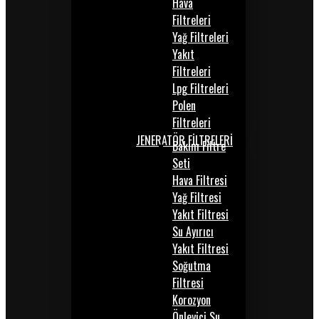
Hava
Filtreleri
Yağ Filtreleri
Yakıt
Filtreleri
Lpg Filtreleri
Polen
Filtreleri
JENERATÖR FİLTRELERİ
Bakım Filtre
Seti
Hava Filtresi
Yağ Filtresi
Yakıt Filtresi
Su Ayırıcı
Yakıt Filtresi
Soğutma
Filtresi
Korozyon
Önleyici Su