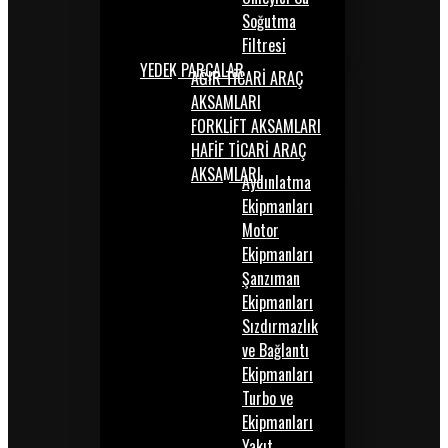
Soğutma
Filtresi
YEDEK PARÇALAR
AĞIR TİCARİ ARAÇ
AKSAMLARI
FORKLİFT AKSAMLARI
HAFİF TİCARİ ARAÇ
AKSAMLARI
Aydınlatma
Ekipmanları
Motor
Ekipmanları
Şanzıman
Ekipmanları
Sızdırmazlık
ve Bağlantı
Ekipmanları
Turbo ve
Ekipmanları
Yakıt