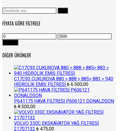
Ara:
Ara
FIYATA GÖRE FILTRELE
En
En
düşük
yüksek
Filtrele
fiyat
fiyat
DIĞER ÜRÜNLER
C17C93 ÇUKUROVA 880 > 888 > 885> 883 > 940
HİDROLİK EMİŞ FİLTRESİ
₺
6.500,00
P641175 HAVA FİLTRESİ P606121 DONALDSON
₺
8.500,00
VOLVO 330C EKSKAVATÖR YAĞ FİLTRESİ
21707132
₺
475,00