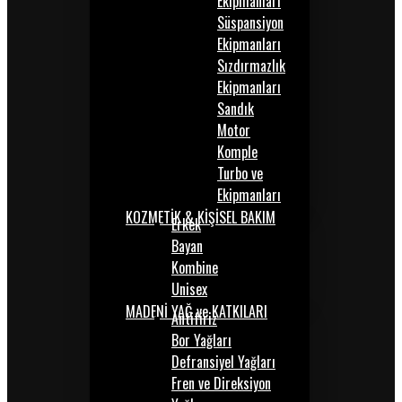
Ekipmanları
Süspansiyon
Ekipmanları
Sızdırmazlık
Ekipmanları
Sandık
Motor
Komple
Turbo ve
Ekipmanları
KOZMETİK & KİŞİSEL BAKIM
Erkek
Bayan
Kombine
Unisex
MADENİ YAĞ ve KATKILARI
Antifiriz
Bor Yağları
Defransiyel Yağları
Fren ve Direksiyon