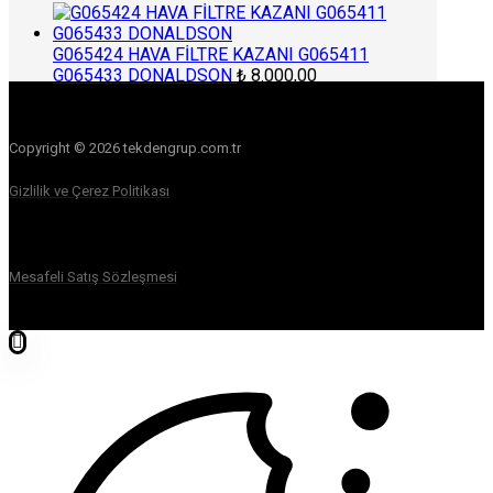
G065424 HAVA FİLTRE KAZANI G065411
G065433 DONALDSON
₺
8.000,00
Copyright © 2026 tekdengrup.com.tr
Gizlilik ve Çerez Politikası
Mesafeli Satış Sözleşmesi