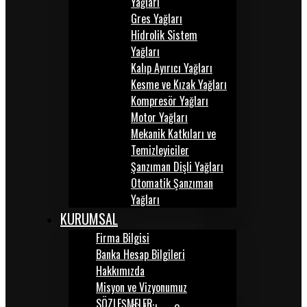
Yağları
Gres Yağları
Hidrolik Sistem
Yağları
Kalıp Ayırıcı Yağları
Kesme ve Kızak Yağları
Kompresör Yağları
Motor Yağları
Mekanik Katkıları ve
Temizleyiciler
Şanzıman Dişli Yağları
Otomatik Şanzıman
Yağları
KURUMSAL
Firma Bilgisi
Banka Hesap Bilgileri
Hakkımızda
Misyon ve Vizyonumuz
SÖZLEŞMELER