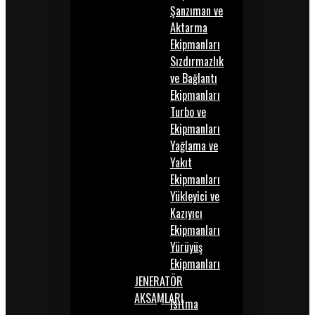
Şanzıman ve
Aktarma
Ekipmanları
Sızdırmazlık
ve Bağlantı
Ekipmanları
Turbo ve
Ekipmanları
Yağlama ve
Yakıt
Ekipmanları
Yükleyici ve
Kazıyıcı
Ekipmanları
Yürüyüş
Ekipmanları
JENERATÖR
AKSAMLARI
Isıtma