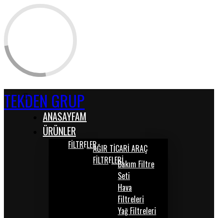
TEKDEN GRUP
ANASAYFAM
ÜRÜNLER
FİLTRELER
AĞIR TİCARİ ARAÇ
FİLTRELERİ
Bakım Filtre
Seti
Hava
Filtreleri
Yağ Filtreleri