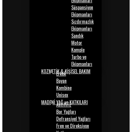
Ekipmanları
Süspansiyon
Ekipmanları
Sızdırmazlık
Ekipmanları
Sandık
Motor
Komple
Turbo ve
Ekipmanları
KOZMETİK & KİŞİSEL BAKIM
Erkek
Bayan
Kombine
Unisex
MADENİ YAĞ ve KATKILARI
Antifiriz
Bor Yağları
Defransiyel Yağları
Fren ve Direksiyon