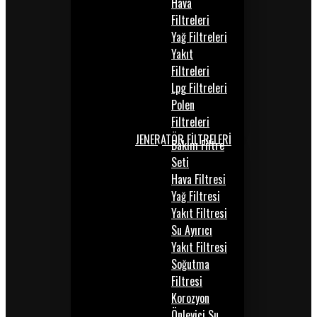
Hava
Filtreleri
Yağ Filtreleri
Yakıt
Filtreleri
Lpg Filtreleri
Polen
Filtreleri
JENERATÖR FİLTRELERİ
Bakım Filtre
Seti
Hava Filtresi
Yağ Filtresi
Yakıt Filtresi
Su Ayırıcı
Yakıt Filtresi
Soğutma
Filtresi
Korozyon
Önleyici Su