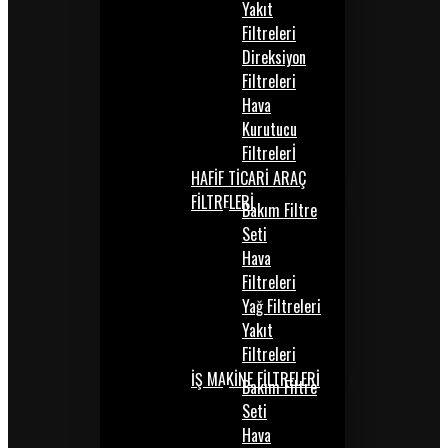
Yakıt
Filtreleri
Direksiyon
Filtreleri
Hava
Kurutucu
Filtrelerİ
HAFİF TİCARİ ARAÇ
FİLTRELERİ
Bakım Filtre
Seti
Hava
Filtreleri
Yağ Filtreleri
Yakıt
Filtreleri
İŞ MAKİNE FİLTRELERİ
Bakım Filtre
Seti
Hava