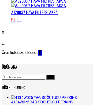
AJ20037 HAVA FİLTRESİ AKSA
₺
0,00
...
Ürün listenize eklendi.
ÜRÜN ARA
Ara:
Ara
DIĞER ÜRÜNLER
4134W025 YAĞ SOĞUTUCU PERKİNS