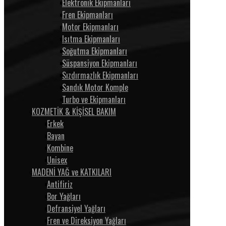
Elektronik Ekipmanları
Fren Ekipmanları
Motor Ekipmanları
Isıtma Ekipmanları
Soğutma Ekipmanları
Süspansiyon Ekipmanları
Sızdırmazlık Ekipmanları
Sandık Motor Komple
Turbo ve Ekipmanları
KOZMETİK & KİŞİSEL BAKIM
Erkek
Bayan
Kombine
Unisex
MADENİ YAĞ ve KATKILARI
Antifiriz
Bor Yağları
Defransiyel Yağları
Fren ve Direksiyon Yağları