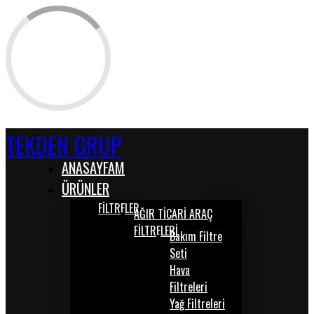
TEKDEN GRUP
ANASAYFAM
ÜRÜNLER
FİLTRELER
AĞIR TİCARİ ARAÇ
FİLTRELERİ
Bakım Filtre
Seti
Hava
Filtreleri
Yağ Filtreleri