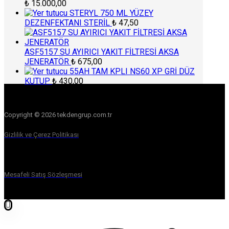
₺
15.000,00
STERYL 750 ML YÜZEY
DEZENFEKTANI STERİL
₺
47,50
ASF5157 SU AYIRICI YAKIT FİLTRESİ AKSA
JENERATÖR
₺
675,00
55AH TAM KPLI NS60 XP GRİ DÜZ
KUTUP
₺
430,00
Copyright © 2026 tekdengrup.com.tr
Gizlilik ve Çerez Politikası
Mesafeli Satış Sözleşmesi