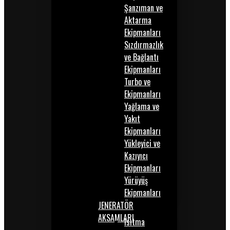
Şanzıman ve
Aktarma
Ekipmanları
Sızdırmazlık
ve Bağlantı
Ekipmanları
Turbo ve
Ekipmanları
Yağlama ve
Yakıt
Ekipmanları
Yükleyici ve
Kazıyıcı
Ekipmanları
Yürüyüş
Ekipmanları
JENERATÖR
AKSAMLARI
Isıtma