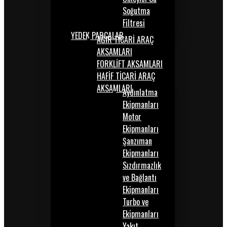
Soğutma
Filtresi
YEDEK PARÇALAR
AĞIR TİCARİ ARAÇ
AKSAMLARI
FORKLİFT AKSAMLARI
HAFİF TİCARİ ARAÇ
AKSAMLARI
Aydınlatma
Ekipmanları
Motor
Ekipmanları
Şanzıman
Ekipmanları
Sızdırmazlık
ve Bağlantı
Ekipmanları
Turbo ve
Ekipmanları
Yakıt