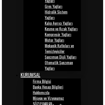
Yağları
Gres Yağları
Hidrolik Sistem
Yağları
Kalıp Ayırıcı Yağları
Kesme ve Kızak Yağları
Kompresör Yağları
Motor Yağları
Mekanik Katkıları ve
Temizleyiciler
Şanzıman Dişli Yağları
Otomatik Şanzıman
Yağları
KURUMSAL
Firma Bilgisi
Banka Hesap Bilgileri
Hakkımızda
Misyon ve Vizyonumuz
SÖZLEŞMELER