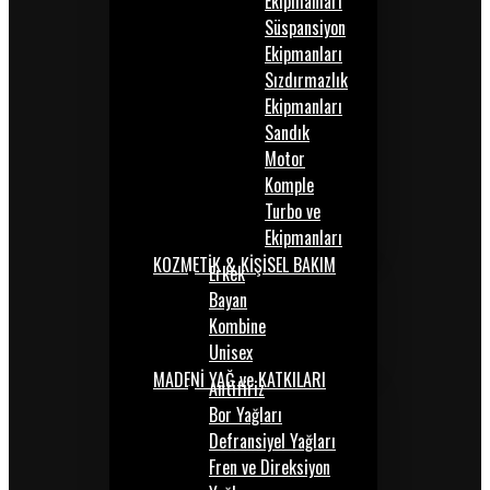
Ekipmanları
Süspansiyon
Ekipmanları
Sızdırmazlık
Ekipmanları
Sandık
Motor
Komple
Turbo ve
Ekipmanları
KOZMETİK & KİŞİSEL BAKIM
Erkek
Bayan
Kombine
Unisex
MADENİ YAĞ ve KATKILARI
Antifiriz
Bor Yağları
Defransiyel Yağları
Fren ve Direksiyon