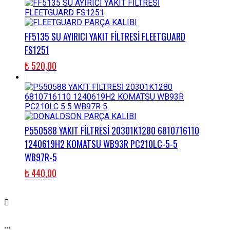
FF5135 SU AYIRICI YAKIT FİLTRESİ FLEETGUARD
FS1251
₺
520,00
P550588 YAKIT FİLTRESİ 20301K1280 6810716110
1240619H2 KOMATSU WB93R PC210LC-5-5
WB97R-5
₺
440,00
...