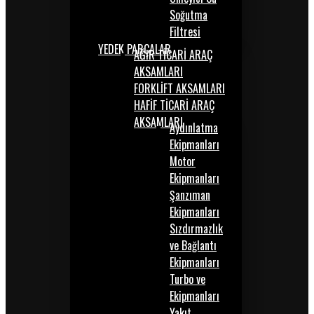
Soğutma
Filtresi
YEDEK PARÇALAR
AĞIR TİCARİ ARAÇ
AKSAMLARI
FORKLİFT AKSAMLARI
HAFİF TİCARİ ARAÇ
AKSAMLARI
Aydınlatma
Ekipmanları
Motor
Ekipmanları
Şanzıman
Ekipmanları
Sızdırmazlık
ve Bağlantı
Ekipmanları
Turbo ve
Ekipmanları
Yakıt