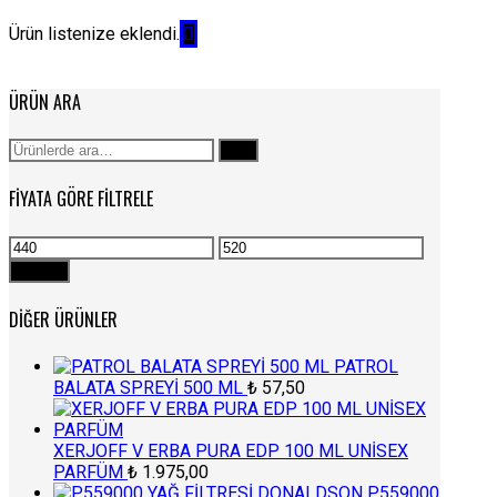
Ürün listenize eklendi.
ÜRÜN ARA
Ara:
Ara
FIYATA GÖRE FILTRELE
En
En
düşük
yüksek
Filtrele
fiyat
fiyat
DIĞER ÜRÜNLER
PATROL
BALATA SPREYİ 500 ML
₺
57,50
XERJOFF V ERBA PURA EDP 100 ML UNİSEX
PARFÜM
₺
1.975,00
P559000