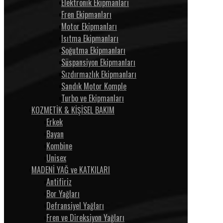
Elektronik Ekipmanları
Fren Ekipmanları
Motor Ekipmanları
Isıtma Ekipmanları
Soğutma Ekipmanları
Süspansiyon Ekipmanları
Sızdırmazlık Ekipmanları
Sandık Motor Komple
Turbo ve Ekipmanları
KOZMETİK & KİŞİSEL BAKIM
Erkek
Bayan
Kombine
Unisex
MADENİ YAĞ ve KATKILARI
Antifiriz
Bor Yağları
Defransiyel Yağları
Fren ve Direksiyon Yağları