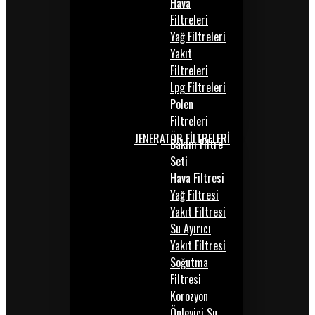
Hava
Filtreleri
Yağ Filtreleri
Yakıt
Filtreleri
Lpg Filtreleri
Polen
Filtreleri
JENERATÖR FİLTRELERİ
Bakım Filtre
Seti
Hava Filtresi
Yağ Filtresi
Yakıt Filtresi
Su Ayırıcı
Yakıt Filtresi
Soğutma
Filtresi
Korozyon
Önleyici Su