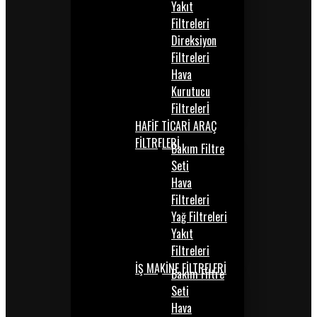
Yakıt
Filtreleri
Direksiyon
Filtreleri
Hava
Kurutucu
Filtrelerİ
HAFİF TİCARİ ARAÇ
FİLTRELERİ
Bakım Filtre
Seti
Hava
Filtreleri
Yağ Filtreleri
Yakıt
Filtreleri
İŞ MAKİNE FİLTRELERİ
Bakım Filtre
Seti
Hava