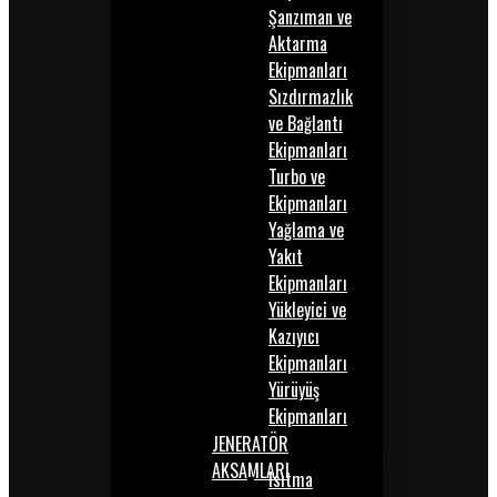
Şanzıman ve
Aktarma
Ekipmanları
Sızdırmazlık
ve Bağlantı
Ekipmanları
Turbo ve
Ekipmanları
Yağlama ve
Yakıt
Ekipmanları
Yükleyici ve
Kazıyıcı
Ekipmanları
Yürüyüş
Ekipmanları
JENERATÖR
AKSAMLARI
Isıtma