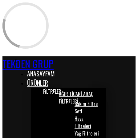
TEKDEN GRUP
ANASAYFAM
ÜRÜNLER
FİLTRELER
AĞIR TİCARİ ARAÇ
FİLTRELERİ
Bakım Filtre
Seti
Hava
Filtreleri
Yağ Filtreleri