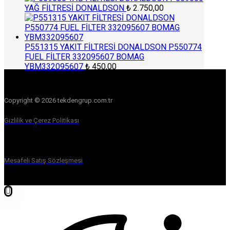
YAĞ FİLTRESİ DONALDSON
₺
2.750,00
P551315 YAKIT FİLTRESİ DONALDSON P550774
FUEL FİLTER 332095607 BOMAG
YBM332095607
₺
450,00
Copyright © 2026 tekdengrup.com.tr
Gizlilik ve Çerez Politikası
Mesafeli Satış Sözleşmesi