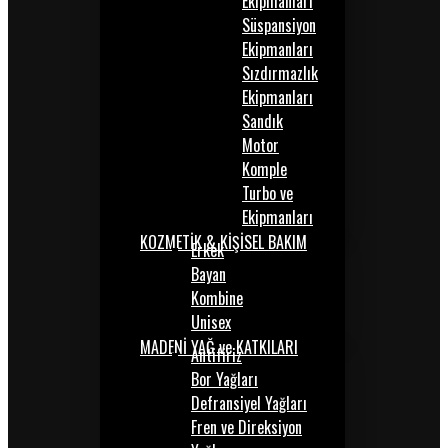
Ekipmanları
Süspansiyon
Ekipmanları
Sızdırmazlık
Ekipmanları
Sandık
Motor
Komple
Turbo ve
Ekipmanları
KOZMETİK & KİŞİSEL BAKIM
Erkek
Bayan
Kombine
Unisex
MADENİ YAĞ ve KATKILARI
Antifiriz
Bor Yağları
Defransiyel Yağları
Fren ve Direksiyon