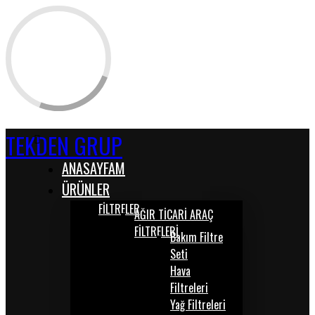
TEKDEN GRUP
ANASAYFAM
ÜRÜNLER
FİLTRELER
AĞIR TİCARİ ARAÇ
FİLTRELERİ
Bakım Filtre
Seti
Hava
Filtreleri
Yağ Filtreleri