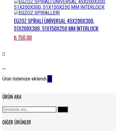
EGZOZ SPİRALİ ÜNİVERSAL 45X200X300,
51X200X300, 51X150X250 MM İNTERLOCK
₺
750,00
...
Ürün listenize eklendi.
ÜRÜN ARA
Ara:
Ara
DIĞER ÜRÜNLER