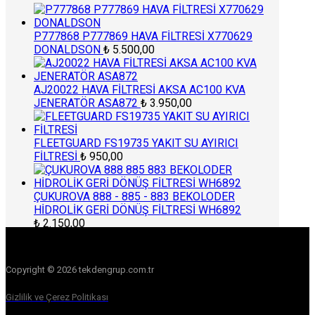
P777868 P777869 HAVA FİLTRESİ X770629
DONALDSON
₺
5.500,00
AJ20022 HAVA FİLTRESİ AKSA AC100 KVA
JENERATÖR ASA872
₺
3.950,00
FLEETGUARD FS19735 YAKIT SU AYIRICI
FİLTRESİ
₺
950,00
ÇUKUROVA 888 - 885 - 883 BEKOLODER
HİDROLİK GERİ DÖNÜŞ FİLTRESİ WH6892
₺
2.150,00
Copyright © 2026 tekdengrup.com.tr
Gizlilik ve Çerez Politikası