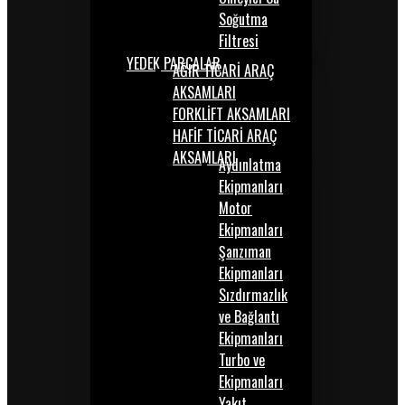
Soğutma
Filtresi
YEDEK PARÇALAR
AĞIR TİCARİ ARAÇ
AKSAMLARI
FORKLİFT AKSAMLARI
HAFİF TİCARİ ARAÇ
AKSAMLARI
Aydınlatma
Ekipmanları
Motor
Ekipmanları
Şanzıman
Ekipmanları
Sızdırmazlık
ve Bağlantı
Ekipmanları
Turbo ve
Ekipmanları
Yakıt