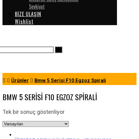
Sevkiyat
BİZE ULAŞIN
Wishlist
Ürünler
Bmw 5 Serisi F10 Egzoz Spirali
BMW 5 SERISI F10 EGZOZ SPIRALI
Tek bir sonuç gösteriliyor