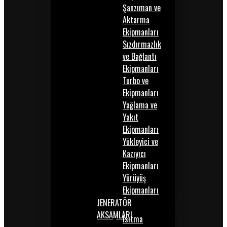
Şanzıman ve
Aktarma
Ekipmanları
Sızdırmazlık
ve Bağlantı
Ekipmanları
Turbo ve
Ekipmanları
Yağlama ve
Yakıt
Ekipmanları
Yükleyici ve
Kazıyıcı
Ekipmanları
Yürüyüş
Ekipmanları
JENERATÖR
AKSAMLARI
Isıtma