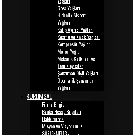
Yağları
Gres Yağları
Hidrolik Sistem
Yağları
Kalıp Ayırıcı Yağları
Kesme ve Kızak Yağları
Kompresör Yağları
Motor Yağları
Mekanik Katkıları ve
Temizleyiciler
Şanzıman Dişli Yağları
Otomatik Şanzıman
Yağları
KURUMSAL
Firma Bilgisi
Banka Hesap Bilgileri
Hakkımızda
Misyon ve Vizyonumuz
SÖZLEŞMELER