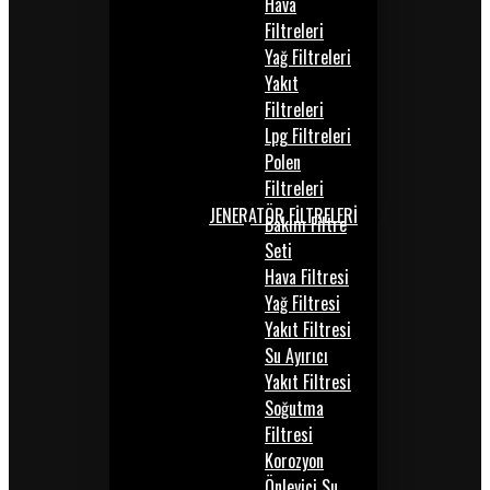
Hava
Filtreleri
Yağ Filtreleri
Yakıt
Filtreleri
Lpg Filtreleri
Polen
Filtreleri
JENERATÖR FİLTRELERİ
Bakım Filtre
Seti
Hava Filtresi
Yağ Filtresi
Yakıt Filtresi
Su Ayırıcı
Yakıt Filtresi
Soğutma
Filtresi
Korozyon
Önleyici Su