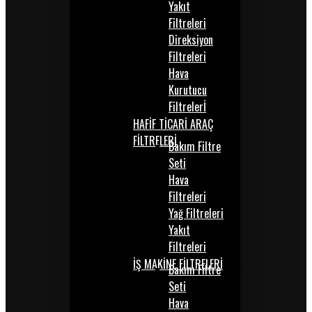
Yakıt
Filtreleri
Direksiyon
Filtreleri
Hava
Kurutucu
Filtrelerİ
HAFİF TİCARİ ARAÇ
FİLTRELERİ
Bakım Filtre
Seti
Hava
Filtreleri
Yağ Filtreleri
Yakıt
Filtreleri
İŞ MAKİNE FİLTRELERİ
Bakım Filtre
Seti
Hava