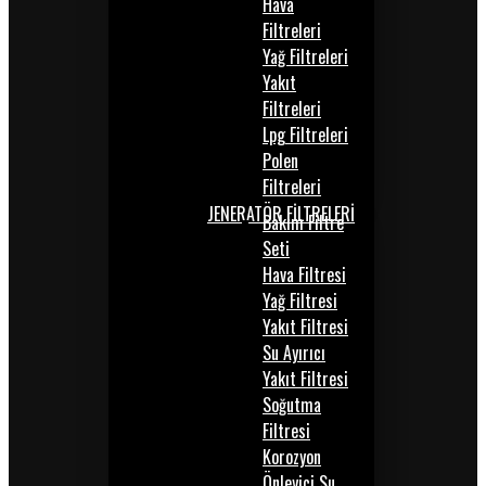
Hava
Filtreleri
Yağ Filtreleri
Yakıt
Filtreleri
Lpg Filtreleri
Polen
Filtreleri
JENERATÖR FİLTRELERİ
Bakım Filtre
Seti
Hava Filtresi
Yağ Filtresi
Yakıt Filtresi
Su Ayırıcı
Yakıt Filtresi
Soğutma
Filtresi
Korozyon
Önleyici Su