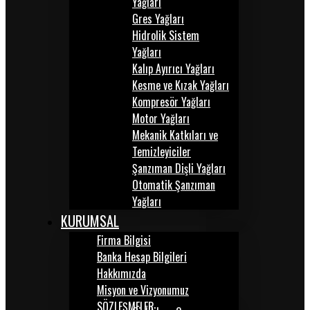
Yağları
Gres Yağları
Hidrolik Sistem
Yağları
Kalıp Ayırıcı Yağları
Kesme ve Kızak Yağları
Kompresör Yağları
Motor Yağları
Mekanik Katkıları ve
Temizleyiciler
Şanzıman Dişli Yağları
Otomatik Şanzıman
Yağları
KURUMSAL
Firma Bilgisi
Banka Hesap Bilgileri
Hakkımızda
Misyon ve Vizyonumuz
SÖZLEŞMELER