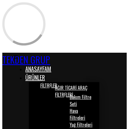
TEKDEN GRUP
ANASAYFAM
ÜRÜNLER
FİLTRELER
AĞIR TİCARİ ARAÇ
FİLTRELERİ
Bakım Filtre
Seti
Hava
Filtreleri
Yağ Filtreleri