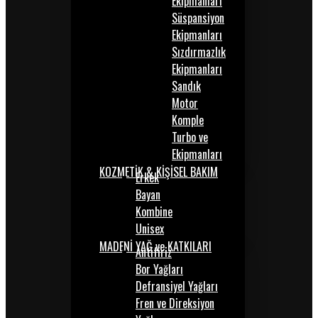
Ekipmanları
Süspansiyon
Ekipmanları
Sızdırmazlık
Ekipmanları
Sandık
Motor
Komple
Turbo ve
Ekipmanları
KOZMETİK & KİŞİSEL BAKIM
Erkek
Bayan
Kombine
Unisex
MADENİ YAĞ ve KATKILARI
Antifiriz
Bor Yağları
Defransiyel Yağları
Fren ve Direksiyon