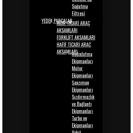
Soğutma
Filtresi
YEDEK PARÇALAR
AĞIR TİCARİ ARAÇ
AKSAMLARI
FORKLİFT AKSAMLARI
HAFİF TİCARİ ARAÇ
AKSAMLARI
Aydınlatma
Ekipmanları
Motor
Ekipmanları
Şanzıman
Ekipmanları
Sızdırmazlık
ve Bağlantı
Ekipmanları
Turbo ve
Ekipmanları
Yakıt