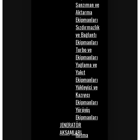
Şanzıman ve
Aktarma
Ekipmanları
Sızdırmazlık
ve Bağlantı
Ekipmanları
Turbo ve
Ekipmanları
Yağlama ve
Yakıt
Ekipmanları
Yükleyici ve
Kazıyıcı
Ekipmanları
Yürüyüş
Ekipmanları
JENERATÖR
AKSAMLARI
Isıtma