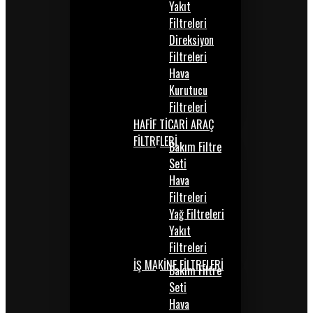
Yakıt
Filtreleri
Direksiyon
Filtreleri
Hava
Kurutucu
Filtrelerİ
HAFİF TİCARİ ARAÇ
FİLTRELERİ
Bakım Filtre
Seti
Hava
Filtreleri
Yağ Filtreleri
Yakıt
Filtreleri
İŞ MAKİNE FİLTRELERİ
Bakım Filtre
Seti
Hava