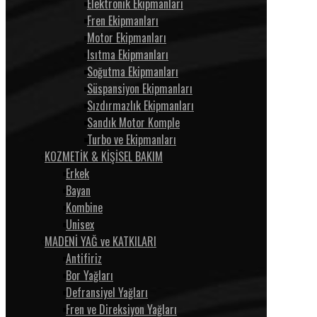
Elektronik Ekipmanları
Fren Ekipmanları
Motor Ekipmanları
Isıtma Ekipmanları
Soğutma Ekipmanları
Süspansiyon Ekipmanları
Sızdırmazlık Ekipmanları
Sandık Motor Komple
Turbo ve Ekipmanları
KOZMETİK & KİŞİSEL BAKIM
Erkek
Bayan
Kombine
Unisex
MADENİ YAĞ ve KATKILARI
Antifiriz
Bor Yağları
Defransiyel Yağları
Fren ve Direksiyon Yağları