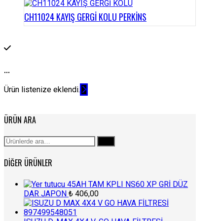
CH11024 KAYIŞ GERGİ KOLU PERKİNS
...
Ürün listenize eklendi.
ÜRÜN ARA
Ara:
Ara
DIĞER ÜRÜNLER
45AH TAM KPLI NS60 XP GRİ DÜZ
DAR JAPON
₺
406,00