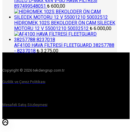
ISUZU D-MAX 4X4 V-GO HAVA FİLTRESİ
897499548051
₺
600,00
HİDROMEK 102S BEKOLODER ÖN CAM SİLECEK
MOTORU 12 V 55001210 50032512
₺
6.000,00
AF4100 HAVA FİLTRESİ FLEETGUARD 38257788
- 8237018
₺
3.275,00
Copyright © 2026 tekdengrup.com.tr
Gizlilik ve Çerez Politikası
Mesafeli Satış Sözleşmesi