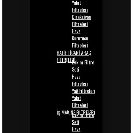
Yakıt
Filtreleri
Direksiyon
Filtreleri
Hava
Kurutucu
Filtrelerİ
HAFİF TİCARİ ARAÇ
FİLTRELERİ
Bakım Filtre
Seti
Hava
Filtreleri
Yağ Filtreleri
Yakıt
Filtreleri
İŞ MAKİNE FİLTRELERİ
Bakım Filtre
Seti
Hava