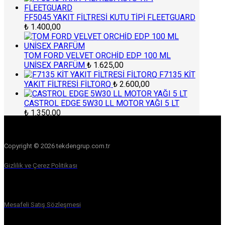
FF5045 YAKIT FİLTRESİ KUTU TİPİ FLEETGUARD
₺
1.400,00
TOM FORD VELVET ORCHİD EDP 100 ML
UNİSEX PARFÜM
₺
1.625,00
F7135 KİT
YAKIT FİLTRESİ FİLTORQ
₺
2.600,00
CASTROL EDGE 5W30 LL MOTOR YAĞI 5 LT
₺
1.350,00
Copyright © 2026 tekdengrup.com.tr
Gizlilik ve Çerez Politikası
Mesafeli Satış Sözleşmesi