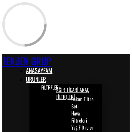
TEKDEN GRUP
ANASAYFAM
ÜRÜNLER
FİLTRELER
AĞIR TİCARİ ARAÇ
FİLTRELERİ
Bakım Filtre
Seti
Hava
Filtreleri
Yağ Filtreleri