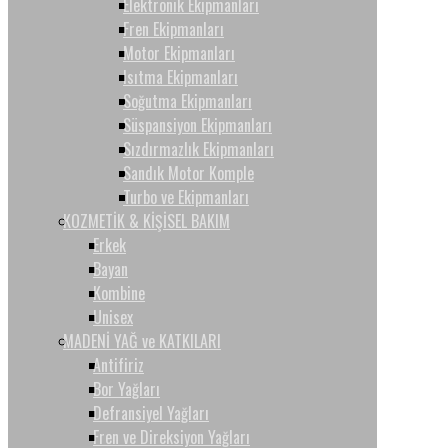
Elektronik Ekipmanları
Fren Ekipmanları
Motor Ekipmanları
Isıtma Ekipmanları
Soğutma Ekipmanları
Süspansiyon Ekipmanları
Sızdırmazlık Ekipmanları
Sandık Motor Komple
Turbo ve Ekipmanları
KOZMETİK & KİŞİSEL BAKIM
Erkek
Bayan
Kombine
Unisex
MADENİ YAĞ ve KATKILARI
Antifiriz
Bor Yağları
Defransiyel Yağları
Fren ve Direksiyon Yağları