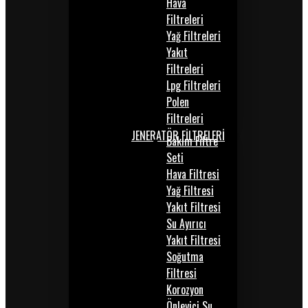
Hava
Filtreleri
Yağ Filtreleri
Yakıt
Filtreleri
Lpg Filtreleri
Polen
Filtreleri
JENERATÖR FİLTRELERİ
Bakım Filtre
Seti
Hava Filtresi
Yağ Filtresi
Yakıt Filtresi
Su Ayırıcı
Yakıt Filtresi
Soğutma
Filtresi
Korozyon
Önleyici Su