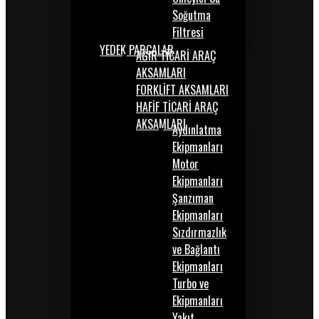
Soğutma
Filtresi
YEDEK PARÇALAR
AĞIR TİCARİ ARAÇ
AKSAMLARI
FORKLİFT AKSAMLARI
HAFİF TİCARİ ARAÇ
AKSAMLARI
Aydınlatma
Ekipmanları
Motor
Ekipmanları
Şanzıman
Ekipmanları
Sızdırmazlık
ve Bağlantı
Ekipmanları
Turbo ve
Ekipmanları
Yakıt