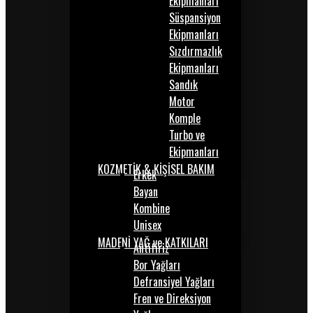
Ekipmanları
Süspansiyon
Ekipmanları
Sızdırmazlık
Ekipmanları
Sandık
Motor
Komple
Turbo ve
Ekipmanları
KOZMETİK & KİŞİSEL BAKIM
Erkek
Bayan
Kombine
Unisex
MADENİ YAĞ ve KATKILARI
Antifiriz
Bor Yağları
Defransiyel Yağları
Fren ve Direksiyon