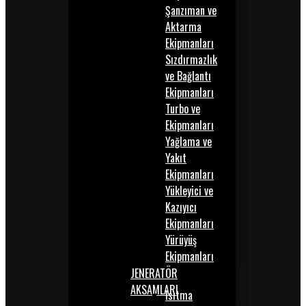
Şanzıman ve
Aktarma
Ekipmanları
Sızdırmazlık
ve Bağlantı
Ekipmanları
Turbo ve
Ekipmanları
Yağlama ve
Yakıt
Ekipmanları
Yükleyici ve
Kazıyıcı
Ekipmanları
Yürüyüş
Ekipmanları
JENERATÖR
AKSAMLARI
Isıtma