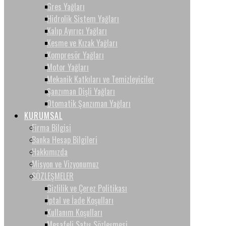
Gres Yağları
Hidrolik Sistem Yağları
Kalıp Ayırıcı Yağları
Kesme ve Kızak Yağları
Kompresör Yağları
Motor Yağları
Mekanik Katkıları ve Temizleyiciler
Şanzıman Dişli Yağları
Otomatik Şanzıman Yağları
KURUMSAL
Firma Bilgisi
Banka Hesap Bilgileri
Hakkımızda
Misyon ve Vizyonumuz
SÖZLEŞMELER
Gizlilik ve Çerez Politikası
İptal ve İade Koşulları
Kullanım Koşulları
Mesafeli Satış Sözleşmesi