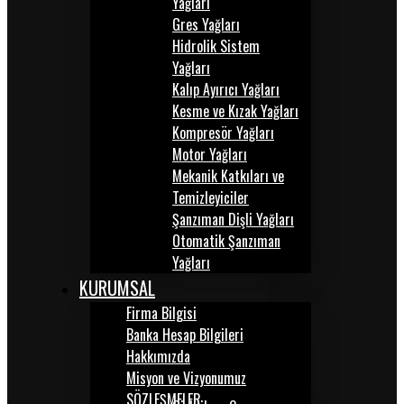
Yağları
Gres Yağları
Hidrolik Sistem
Yağları
Kalıp Ayırıcı Yağları
Kesme ve Kızak Yağları
Kompresör Yağları
Motor Yağları
Mekanik Katkıları ve
Temizleyiciler
Şanzıman Dişli Yağları
Otomatik Şanzıman
Yağları
KURUMSAL
Firma Bilgisi
Banka Hesap Bilgileri
Hakkımızda
Misyon ve Vizyonumuz
SÖZLEŞMELER