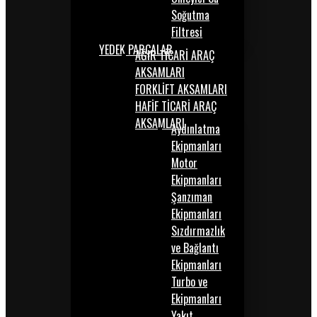
Soğutma
Filtresi
YEDEK PARÇALAR
AĞIR TİCARİ ARAÇ
AKSAMLARI
FORKLİFT AKSAMLARI
HAFİF TİCARİ ARAÇ
AKSAMLARI
Aydınlatma
Ekipmanları
Motor
Ekipmanları
Şanzıman
Ekipmanları
Sızdırmazlık
ve Bağlantı
Ekipmanları
Turbo ve
Ekipmanları
Yakıt