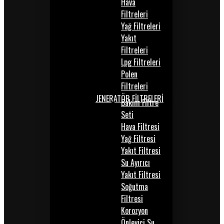
Hava
Filtreleri
Yağ Filtreleri
Yakıt
Filtreleri
Lpg Filtreleri
Polen
Filtreleri
JENERATÖR FİLTRELERİ
Bakım Filtre
Seti
Hava Filtresi
Yağ Filtresi
Yakıt Filtresi
Su Ayırıcı
Yakıt Filtresi
Soğutma
Filtresi
Korozyon
Önleyici Su