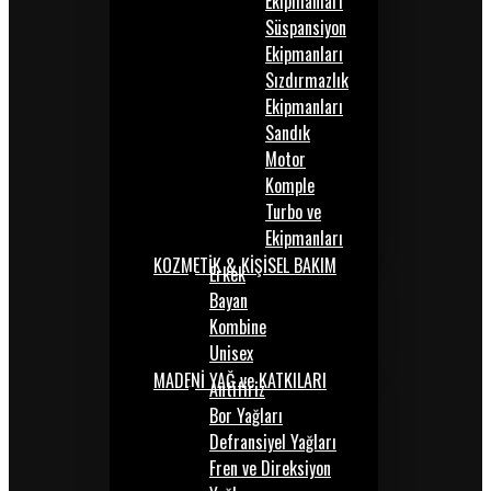
Ekipmanları
Süspansiyon
Ekipmanları
Sızdırmazlık
Ekipmanları
Sandık
Motor
Komple
Turbo ve
Ekipmanları
KOZMETİK & KİŞİSEL BAKIM
Erkek
Bayan
Kombine
Unisex
MADENİ YAĞ ve KATKILARI
Antifiriz
Bor Yağları
Defransiyel Yağları
Fren ve Direksiyon