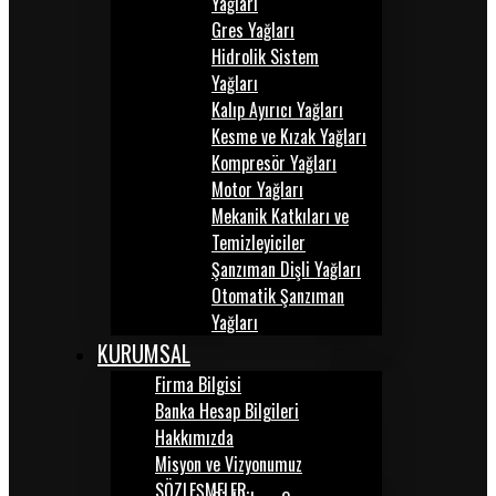
Yağları
Gres Yağları
Hidrolik Sistem
Yağları
Kalıp Ayırıcı Yağları
Kesme ve Kızak Yağları
Kompresör Yağları
Motor Yağları
Mekanik Katkıları ve
Temizleyiciler
Şanzıman Dişli Yağları
Otomatik Şanzıman
Yağları
KURUMSAL
Firma Bilgisi
Banka Hesap Bilgileri
Hakkımızda
Misyon ve Vizyonumuz
SÖZLEŞMELER