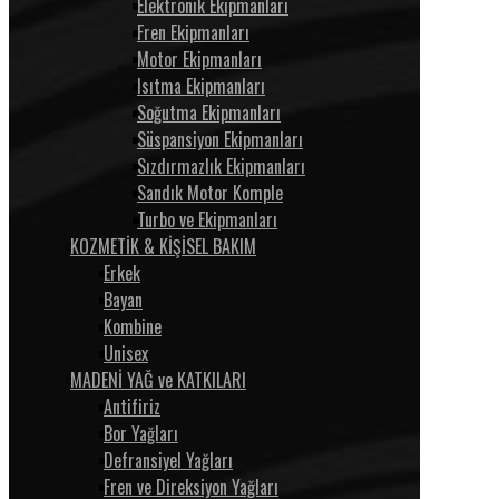
Elektronik Ekipmanları
Fren Ekipmanları
Motor Ekipmanları
Isıtma Ekipmanları
Soğutma Ekipmanları
Süspansiyon Ekipmanları
Sızdırmazlık Ekipmanları
Sandık Motor Komple
Turbo ve Ekipmanları
KOZMETİK & KİŞİSEL BAKIM
Erkek
Bayan
Kombine
Unisex
MADENİ YAĞ ve KATKILARI
Antifiriz
Bor Yağları
Defransiyel Yağları
Fren ve Direksiyon Yağları