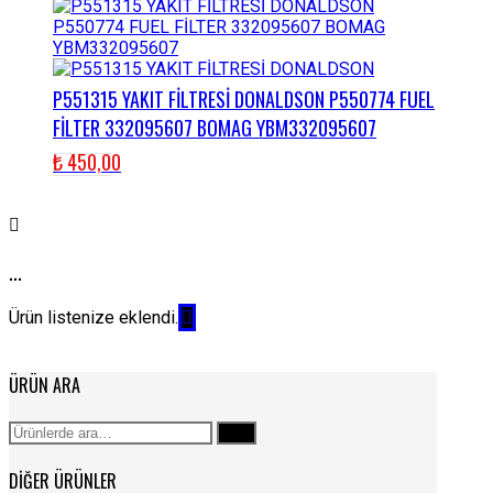
P551315 YAKIT FİLTRESİ DONALDSON P550774 FUEL
FİLTER 332095607 BOMAG YBM332095607
₺
450,00
...
Ürün listenize eklendi.
ÜRÜN ARA
Ara:
Ara
DIĞER ÜRÜNLER