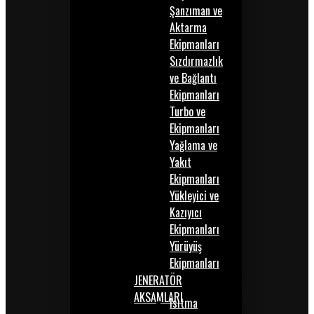
Şanzıman ve
Aktarma
Ekipmanları
Sızdırmazlık
ve Bağlantı
Ekipmanları
Turbo ve
Ekipmanları
Yağlama ve
Yakıt
Ekipmanları
Yükleyici ve
Kazıyıcı
Ekipmanları
Yürüyüş
Ekipmanları
JENERATÖR
AKSAMLARI
Isıtma