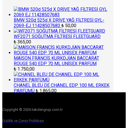
BMW 520d 525d X DRİVE YAĞ FİLTRESİ GYL-
2069-EJ 11428507683
₺
50,00
WF2071 SOĞUTMA FİLTRESİ FLEETGUARD
₺
365,00
MAİSON FRANCİS KURKDJİAN BACCARAT
ROUGE 540 EDP 70 ML UNİSEX PARFÜM
₺
1.750,00
CHANEL BLEU DE CHANEL EDP 100 ML ERKEK
PARFÜMÜ
₺
1.865,00
Copyright © 2026 tekdengrup.com.tr
Gizlilik ve Çerez Politikası