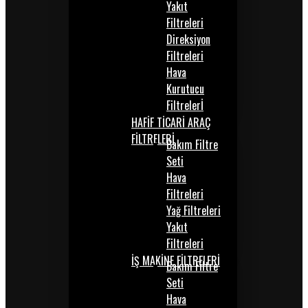
Yakıt
Filtreleri
Direksiyon
Filtreleri
Hava
Kurutucu
Filtrelerİ
HAFİF TİCARİ ARAÇ
FİLTRELERİ
Bakım Filtre
Seti
Hava
Filtreleri
Yağ Filtreleri
Yakıt
Filtreleri
İŞ MAKİNE FİLTRELERİ
Bakım Filtre
Seti
Hava