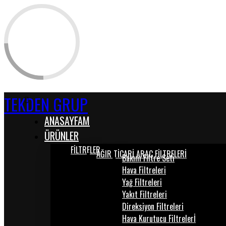
TEKDEN GRUP
ANASAYFAM
ÜRÜNLER
FİLTRELER
AĞIR TİCARİ ARAÇ FİLTRELERİ
Bakım Filtre Seti
Hava Filtreleri
Yağ Filtreleri
Yakıt Filtreleri
Direksiyon Filtreleri
Hava Kurutucu Filtrelerİ