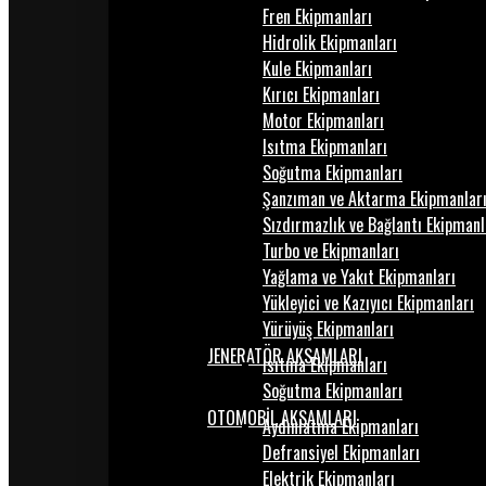
Fren Ekipmanları
Hidrolik Ekipmanları
Kule Ekipmanları
Kırıcı Ekipmanları
Motor Ekipmanları
Isıtma Ekipmanları
Soğutma Ekipmanları
Şanzıman ve Aktarma Ekipmanlar
Sızdırmazlık ve Bağlantı Ekipmanl
Turbo ve Ekipmanları
Yağlama ve Yakıt Ekipmanları
Yükleyici ve Kazıyıcı Ekipmanları
Yürüyüş Ekipmanları
JENERATÖR AKSAMLARI
Isıtma Ekipmanları
Soğutma Ekipmanları
OTOMOBİL AKSAMLARI
Aydınlatma Ekipmanları
Defransiyel Ekipmanları
Elektrik Ekipmanları