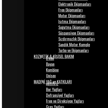
Elektronik Ekipmanları
Fren Ekipmanları
Motor Ekipmanları
Isıtma Ekipmanları
Soğutma Ekipmanları
Süspansiyon Ekipmanları
Sızdırmazlık Ekipmanları
Sandık Motor Komple
Turbo ve Ekipmanları
KOZMETİK & KİŞİSEL BAKIM
Erkek
Bayan
Kombine
Unisex
MADENİ YAĞ ve KATKILARI
Antifiriz
Bor Yağları
Defransiyel Yağları
Fren ve Direksiyon Yağları
Gres Yağları