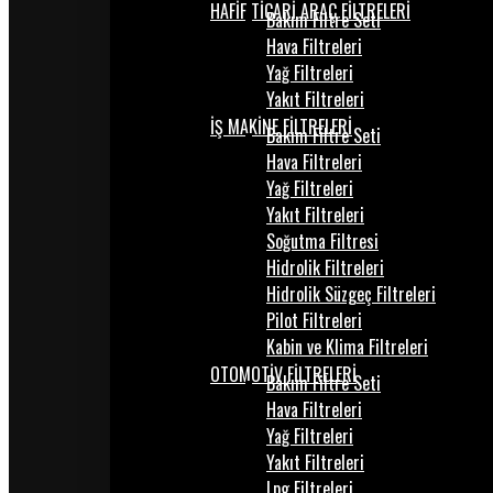
HAFİF TİCARİ ARAÇ FİLTRELERİ
Bakım Filtre Seti
Hava Filtreleri
Yağ Filtreleri
Yakıt Filtreleri
İŞ MAKİNE FİLTRELERİ
Bakım Filtre Seti
Hava Filtreleri
Yağ Filtreleri
Yakıt Filtreleri
Soğutma Filtresi
Hidrolik Filtreleri
Hidrolik Süzgeç Filtreleri
Pilot Filtreleri
Kabin ve Klima Filtreleri
OTOMOTİV FİLTRELERİ
Bakım Filtre Seti
Hava Filtreleri
Yağ Filtreleri
Yakıt Filtreleri
Lpg Filtreleri