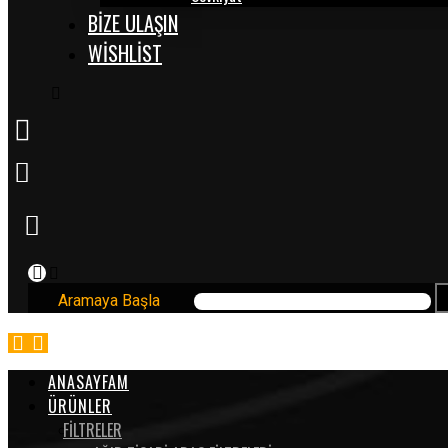
BİZE ULAŞIN
WISHLIST
Aramaya Başla
ANASAYFAM
ÜRÜNLER
FİLTRELER