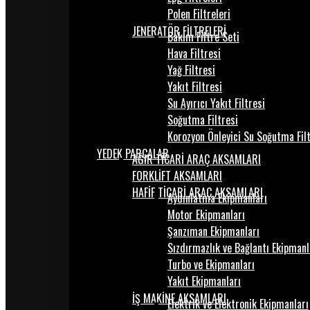
Polen Filtreleri
JENERATÖR FİLTRELERİ
Bakım Filtre Seti
Hava Filtresi
Yağ Filtresi
Yakıt Filtresi
Su Ayırıcı Yakıt Filtresi
Soğutma Filtresi
Korozyon Önleyici Su Soğutma Fil
YEDEK PARÇALAR
AĞIR TİCARİ ARAÇ AKSAMLARI
FORKLİFT AKSAMLARI
HAFİF TİCARİ ARAÇ AKSAMLARI
Aydınlatma Ekipmanları
Motor Ekipmanları
Şanzıman Ekipmanları
Sızdırmazlık ve Bağlantı Ekipmanl
Turbo ve Ekipmanları
Yakıt Ekipmanları
İŞ MAKİNE AKSAMLARI
Elektrik ve Elektronik Ekipmanları