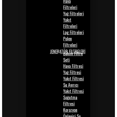
Hava
Filtreleri
Yağ Filtreleri
Yakıt
Filtreleri
Lpg Filtreleri
Polen
Filtreleri
JENERATÖR FİLTRELERİ
Bakım Filtre
Seti
Hava Filtresi
Yağ Filtresi
Yakıt Filtresi
Su Ayırıcı
Yakıt Filtresi
Soğutma
Filtresi
Korozyon
Önleyici Su