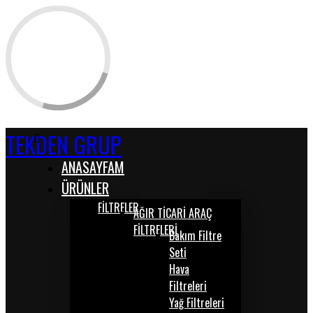
TEKDEN GRUP
ANASAYFAM
ÜRÜNLER
FİLTRELER
AĞIR TİCARİ ARAÇ
FİLTRELERİ
Bakım Filtre
Seti
Hava
Filtreleri
Yağ Filtreleri