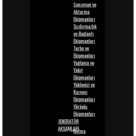
Şanzıman ve
Aktarma
Ekipmanları
Sızdırmazlık
ve Bağlantı
Ekipmanları
Turbo ve
Ekipmanları
Yağlama ve
Yakıt
Ekipmanları
Yükleyici ve
Kazıyıcı
Ekipmanları
Yürüyüş
Ekipmanları
JENERATÖR
AKSAMLARI
Isıtma