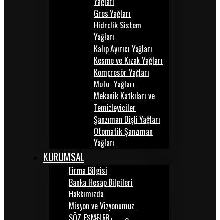
Yağları
Gres Yağları
Hidrolik Sistem
Yağları
Kalıp Ayırıcı Yağları
Kesme ve Kızak Yağları
Kompresör Yağları
Motor Yağları
Mekanik Katkıları ve
Temizleyiciler
Şanzıman Dişli Yağları
Otomatik Şanzıman
Yağları
KURUMSAL
Firma Bilgisi
Banka Hesap Bilgileri
Hakkımızda
Misyon ve Vizyonumuz
SÖZLEŞMELER