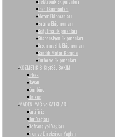
Elektronik Ekipmanları
Fren Ekipmanları
Motor Ekipmanları
Isıtma Ekipmanları
Soğutma Ekipmanları
Süspansiyon Ekipmanları
Sızdırmazlık Ekipmanları
Sandık Motor Komple
Turbo ve Ekipmanları
KOZMETİK & KİŞİSEL BAKIM
Erkek
Bayan
Kombine
Unisex
MADENİ YAĞ ve KATKILARI
Antifiriz
Bor Yağları
Defransiyel Yağları
Fren ve Direksiyon Yağları