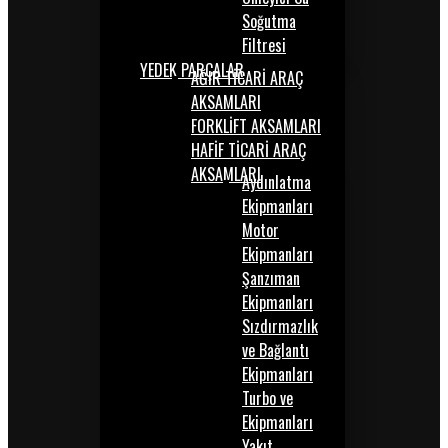
Soğutma
Filtresi
YEDEK PARÇALAR
AĞIR TİCARİ ARAÇ
AKSAMLARI
FORKLİFT AKSAMLARI
HAFİF TİCARİ ARAÇ
AKSAMLARI
Aydınlatma
Ekipmanları
Motor
Ekipmanları
Şanzıman
Ekipmanları
Sızdırmazlık
ve Bağlantı
Ekipmanları
Turbo ve
Ekipmanları
Yakıt