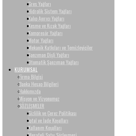
Gres Yağları
Hidrolik Sistem Yağları
Kalıp Ayırıcı Yağları
Kesme ve Kızak Yağları
Kompresör Yağları
Motor Yağları
Mekanik Katkıları ve Temizleyiciler
Şanzıman Dişli Yağları
Otomatik Şanzıman Yağları
KURUMSAL
Firma Bilgisi
Banka Hesap Bilgileri
Hakkımızda
Misyon ve Vizyonumuz
SÖZLEŞMELER
Gizlilik ve Çerez Politikası
İptal ve İade Koşulları
Kullanım Koşulları
Mesafeli Satış Sözleşmesi