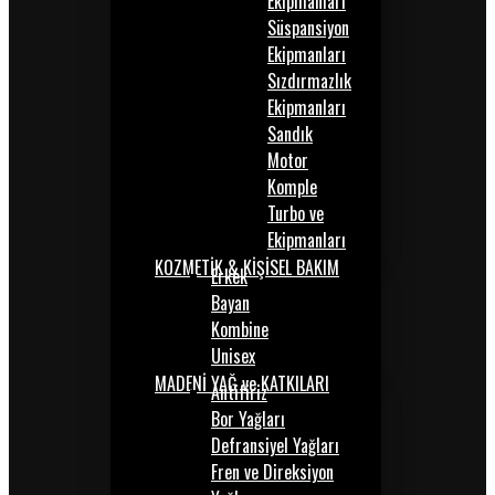
Ekipmanları
Süspansiyon
Ekipmanları
Sızdırmazlık
Ekipmanları
Sandık
Motor
Komple
Turbo ve
Ekipmanları
KOZMETİK & KİŞİSEL BAKIM
Erkek
Bayan
Kombine
Unisex
MADENİ YAĞ ve KATKILARI
Antifiriz
Bor Yağları
Defransiyel Yağları
Fren ve Direksiyon