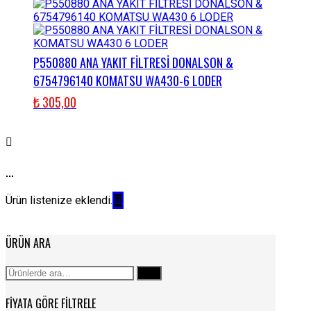
P550880 ANA YAKIT FİLTRESİ DONALSON &
6754796140 KOMATSU WA430-6 LODER
₺
305,00
...
Ürün listenize eklendi.
ÜRÜN ARA
Ara:
Ara
FIYATA GÖRE FILTRELE