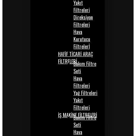
Yakıt
Filtreleri
Direksiyon
Filtreleri
Hava
Kurutucu
Filtrelerİ
HAFİF TİCARİ ARAÇ
FİLTRELERİ
Bakım Filtre
Seti
Hava
Filtreleri
Yağ Filtreleri
Yakıt
Filtreleri
İŞ MAKİNE FİLTRELERİ
Bakım Filtre
Seti
Hava