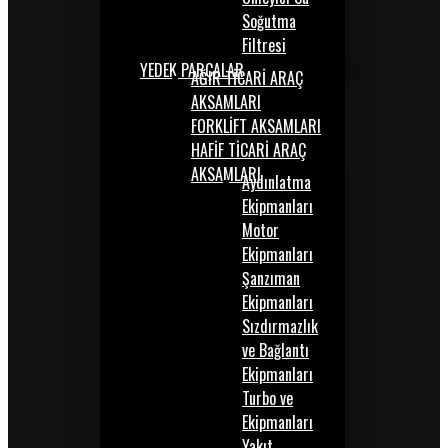
Soğutma
Filtresi
YEDEK PARÇALAR
AĞIR TİCARİ ARAÇ
AKSAMLARI
FORKLİFT AKSAMLARI
HAFİF TİCARİ ARAÇ
AKSAMLARI
Aydınlatma
Ekipmanları
Motor
Ekipmanları
Şanzıman
Ekipmanları
Sızdırmazlık
ve Bağlantı
Ekipmanları
Turbo ve
Ekipmanları
Yakıt