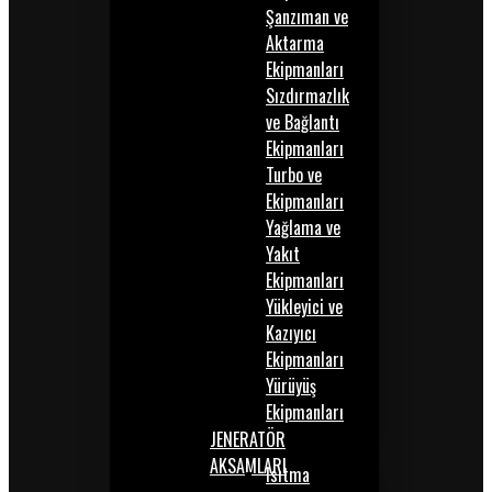
Şanzıman ve
Aktarma
Ekipmanları
Sızdırmazlık
ve Bağlantı
Ekipmanları
Turbo ve
Ekipmanları
Yağlama ve
Yakıt
Ekipmanları
Yükleyici ve
Kazıyıcı
Ekipmanları
Yürüyüş
Ekipmanları
JENERATÖR
AKSAMLARI
Isıtma