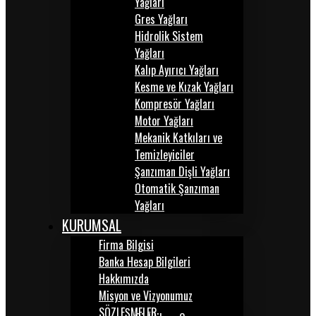
Yağları
Gres Yağları
Hidrolik Sistem
Yağları
Kalıp Ayırıcı Yağları
Kesme ve Kızak Yağları
Kompresör Yağları
Motor Yağları
Mekanik Katkıları ve
Temizleyiciler
Şanzıman Dişli Yağları
Otomatik Şanzıman
Yağları
KURUMSAL
Firma Bilgisi
Banka Hesap Bilgileri
Hakkımızda
Misyon ve Vizyonumuz
SÖZLEŞMELER