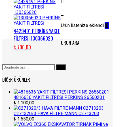
...
Ürün listenize eklendi.
4429491 PERKİNS YAKIT
FİLTRESİ 130366020
ÜRÜN ARA
₺
700,00
Ara:
Ara
DIĞER ÜRÜNLER
4816636 YAKIT FİLTRESİ PERKINS 26560201
₺
1.100,00
C271320/3 HAVA FİLTRE MANN C2713203
₺
1.650,00