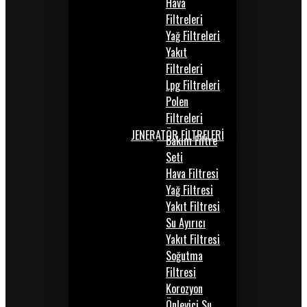
Hava
Filtreleri
Yağ Filtreleri
Yakıt
Filtreleri
Lpg Filtreleri
Polen
Filtreleri
JENERATÖR FİLTRELERİ
Bakım Filtre
Seti
Hava Filtresi
Yağ Filtresi
Yakıt Filtresi
Su Ayırıcı
Yakıt Filtresi
Soğutma
Filtresi
Korozyon
Önleyici Su