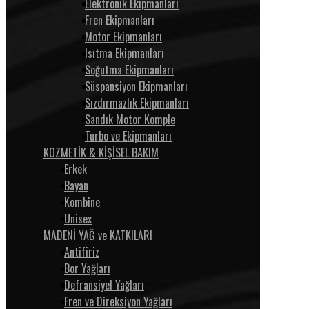
Elektronik Ekipmanları
Fren Ekipmanları
Motor Ekipmanları
Isıtma Ekipmanları
Soğutma Ekipmanları
Süspansiyon Ekipmanları
Sızdırmazlık Ekipmanları
Sandık Motor Komple
Turbo ve Ekipmanları
KOZMETİK & KİŞİSEL BAKIM
Erkek
Bayan
Kombine
Unisex
MADENİ YAĞ ve KATKILARI
Antifiriz
Bor Yağları
Defransiyel Yağları
Fren ve Direksiyon Yağları