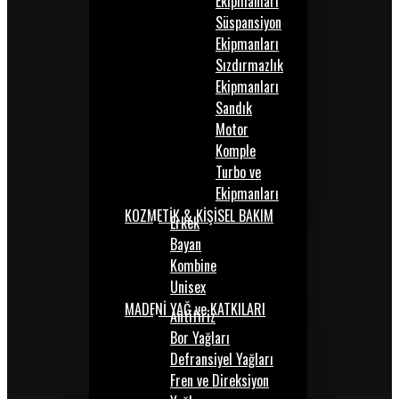
Ekipmanları
Süspansiyon
Ekipmanları
Sızdırmazlık
Ekipmanları
Sandık
Motor
Komple
Turbo ve
Ekipmanları
KOZMETİK & KİŞİSEL BAKIM
Erkek
Bayan
Kombine
Unisex
MADENİ YAĞ ve KATKILARI
Antifiriz
Bor Yağları
Defransiyel Yağları
Fren ve Direksiyon