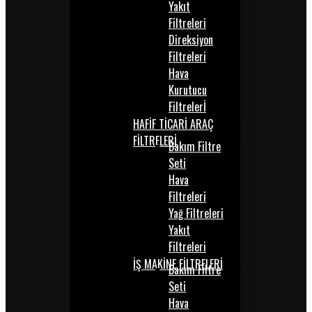
Yakıt
Filtreleri
Direksiyon
Filtreleri
Hava
Kurutucu
Filtrelerİ
HAFİF TİCARİ ARAÇ
FİLTRELERİ
Bakım Filtre
Seti
Hava
Filtreleri
Yağ Filtreleri
Yakıt
Filtreleri
İŞ MAKİNE FİLTRELERİ
Bakım Filtre
Seti
Hava