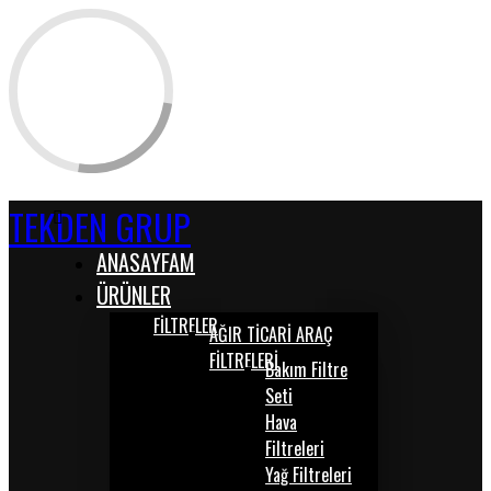
TEKDEN GRUP
ANASAYFAM
ÜRÜNLER
FİLTRELER
AĞIR TİCARİ ARAÇ
FİLTRELERİ
Bakım Filtre
Seti
Hava
Filtreleri
Yağ Filtreleri