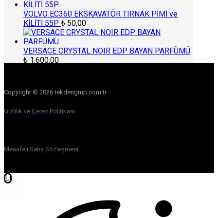
VOLVO EC360 EKSKAVATÖR TIRNAK PİMİ ve
KİLİTİ 55P
₺
50,00
VERSACE CRYSTAL NOIR EDP BAYAN PARFÜMÜ
₺
1.600,00
Copyright © 2026 tekdengrup.com.tr
Gizlilik ve Çerez Politikası
Mesafeli Satış Sözleşmesi