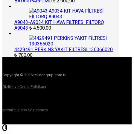
BAYAN PARFÜMÜ
₺
2.000,00
A9043-A9034 KIT HAVA FİLTRESİ FİLTORQ
A9043
₺
4.500,00
4429491 PERKİNS YAKIT FİLTRESİ 130366020
₺
700,00
Copyright © 2026 tekdengrup.com.tr
Gizlilik ve Çerez Politikası
Mesafeli Satış Sözleşmesi