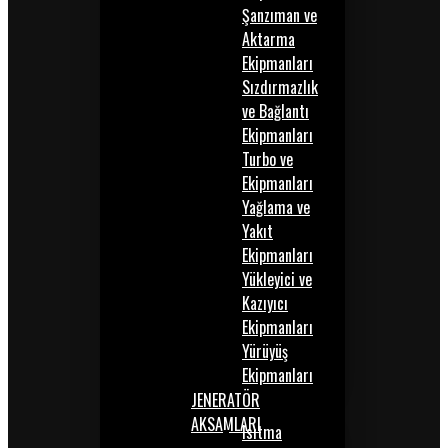
Şanzıman ve
Aktarma
Ekipmanları
Sızdırmazlık
ve Bağlantı
Ekipmanları
Turbo ve
Ekipmanları
Yağlama ve
Yakıt
Ekipmanları
Yükleyici ve
Kazıyıcı
Ekipmanları
Yürüyüş
Ekipmanları
JENERATÖR
AKSAMLARI
Isıtma