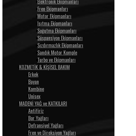
Elektronik Ekipmanları
Fren Ekipmanları
Motor Ekipmanları
Isıtma Ekipmanları
Soğutma Ekipmanları
Süspansiyon Ekipmanları
Sızdırmazlık Ekipmanları
Sandık Motor Komple
Turbo ve Ekipmanları
KOZMETİK & KİŞİSEL BAKIM
Erkek
Bayan
Kombine
Unisex
MADENİ YAĞ ve KATKILARI
Antifiriz
Bor Yağları
Defransiyel Yağları
Fren ve Direksiyon Yağları