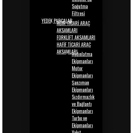
Soğutma
Filtresi
YEDEK PARÇALAR
AĞIR TİCARİ ARAÇ
AKSAMLARI
FORKLİFT AKSAMLARI
HAFİF TİCARİ ARAÇ
AKSAMLARI
Aydınlatma
Ekipmanları
Motor
Ekipmanları
Şanzıman
Ekipmanları
Sızdırmazlık
ve Bağlantı
Ekipmanları
Turbo ve
Ekipmanları
Yakıt