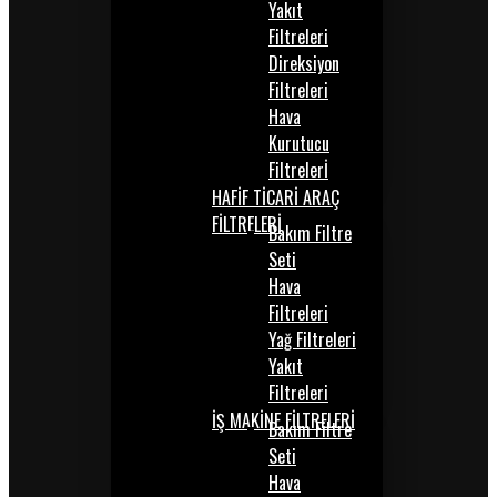
Yakıt
Filtreleri
Direksiyon
Filtreleri
Hava
Kurutucu
Filtrelerİ
HAFİF TİCARİ ARAÇ
FİLTRELERİ
Bakım Filtre
Seti
Hava
Filtreleri
Yağ Filtreleri
Yakıt
Filtreleri
İŞ MAKİNE FİLTRELERİ
Bakım Filtre
Seti
Hava