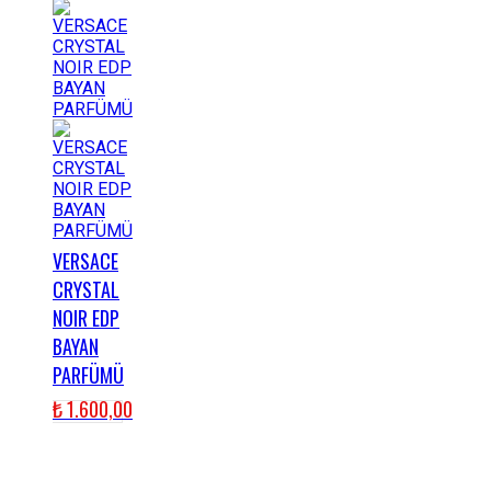
VERSACE
CRYSTAL
NOIR EDP
BAYAN
PARFÜMÜ
₺
1.600,00