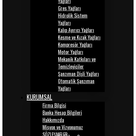
Yağları
Gres Yağları
Hidrolik Sistem
Yağları
Kalıp Ayırıcı Yağları
Kesme ve Kızak Yağları
Kompresör Yağları
Motor Yağları
Mekanik Katkıları ve
Temizleyiciler
Şanzıman Dişli Yağları
Otomatik Şanzıman
Yağları
KURUMSAL
Firma Bilgisi
Banka Hesap Bilgileri
Hakkımızda
Misyon ve Vizyonumuz
SÖZLEŞMELER