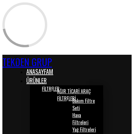
TEKDEN GRUP
ANASAYFAM
ÜRÜNLER
FİLTRELER
AĞIR TİCARİ ARAÇ
FİLTRELERİ
Bakım Filtre
Seti
Hava
Filtreleri
Yağ Filtreleri