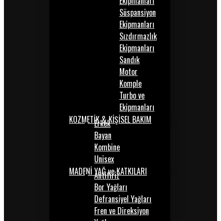
Ekipmanları
Süspansiyon
Ekipmanları
Sızdırmazlık
Ekipmanları
Sandık
Motor
Komple
Turbo ve
Ekipmanları
KOZMETİK & KİŞİSEL BAKIM
Erkek
Bayan
Kombine
Unisex
MADENİ YAĞ ve KATKILARI
Antifiriz
Bor Yağları
Defransiyel Yağları
Fren ve Direksiyon