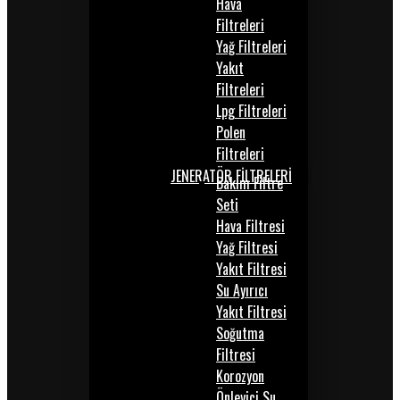
Hava
Filtreleri
Yağ Filtreleri
Yakıt
Filtreleri
Lpg Filtreleri
Polen
Filtreleri
JENERATÖR FİLTRELERİ
Bakım Filtre
Seti
Hava Filtresi
Yağ Filtresi
Yakıt Filtresi
Su Ayırıcı
Yakıt Filtresi
Soğutma
Filtresi
Korozyon
Önleyici Su