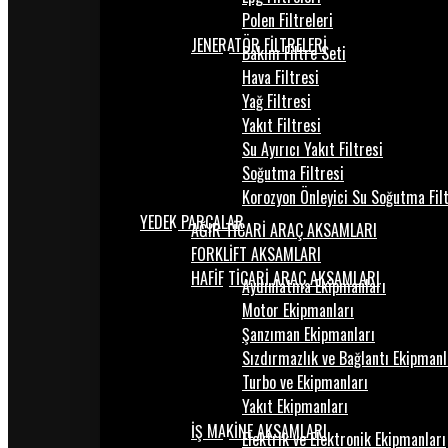
Polen Filtreleri
JENERATÖR FİLTRELERİ
Bakım Filtre Seti
Hava Filtresi
Yağ Filtresi
Yakıt Filtresi
Su Ayırıcı Yakıt Filtresi
Soğutma Filtresi
Korozyon Önleyici Su Soğutma Fil
YEDEK PARÇALAR
AĞIR TİCARİ ARAÇ AKSAMLARI
FORKLİFT AKSAMLARI
HAFİF TİCARİ ARAÇ AKSAMLARI
Aydınlatma Ekipmanları
Motor Ekipmanları
Şanzıman Ekipmanları
Sızdırmazlık ve Bağlantı Ekipmanl
Turbo ve Ekipmanları
Yakıt Ekipmanları
İŞ MAKİNE AKSAMLARI
Elektrik ve Elektronik Ekipmanları