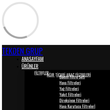
TEKDEN GRUP
ANASAYFAM
ÜRÜNLER
FİLTRELER
AĞIR TİCARİ ARAÇ FİLTRELERİ
Bakım Filtre Seti
Hava Filtreleri
Yağ Filtreleri
Yakıt Filtreleri
Direksiyon Filtreleri
Hava Kurutucu Filtrelerİ