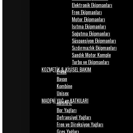
Elektronik Ekipmanları
Fren Ekipmanları
Motor Ekipmanları
Isıtma Ekipmanları
Soğutma Ekipmanları
Süspansiyon Ekipmanları
Sızdırmazlık Ekipmanları
Sandık Motor Komple
Turbo ve Ekipmanları
KOZMETİK & KİŞİSEL BAKIM
Erkek
Bayan
Kombine
Unisex
MADENİ YAĞ ve KATKILARI
Antifiriz
Bor Yağları
Defransiyel Yağları
Fren ve Direksiyon Yağları
Gres Yağları