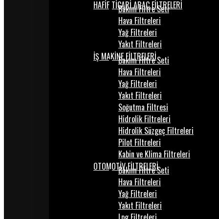
HAFİF TİCARİ ARAÇ FİLTRELERİ
Bakım Filtre Seti
Hava Filtreleri
Yağ Filtreleri
Yakıt Filtreleri
İŞ MAKİNE FİLTRELERİ
Bakım Filtre Seti
Hava Filtreleri
Yağ Filtreleri
Yakıt Filtreleri
Soğutma Filtresi
Hidrolik Filtreleri
Hidrolik Süzgeç Filtreleri
Pilot Filtreleri
Kabin ve Klima Filtreleri
OTOMOTİV FİLTRELERİ
Bakım Filtre Seti
Hava Filtreleri
Yağ Filtreleri
Yakıt Filtreleri
Lpg Filtreleri