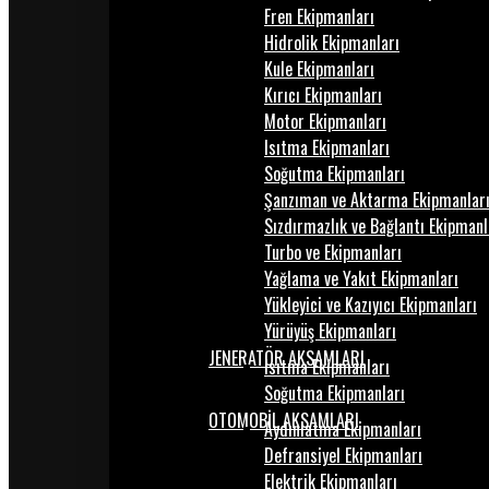
Fren Ekipmanları
Hidrolik Ekipmanları
Kule Ekipmanları
Kırıcı Ekipmanları
Motor Ekipmanları
Isıtma Ekipmanları
Soğutma Ekipmanları
Şanzıman ve Aktarma Ekipmanlar
Sızdırmazlık ve Bağlantı Ekipmanl
Turbo ve Ekipmanları
Yağlama ve Yakıt Ekipmanları
Yükleyici ve Kazıyıcı Ekipmanları
Yürüyüş Ekipmanları
JENERATÖR AKSAMLARI
Isıtma Ekipmanları
Soğutma Ekipmanları
OTOMOBİL AKSAMLARI
Aydınlatma Ekipmanları
Defransiyel Ekipmanları
Elektrik Ekipmanları