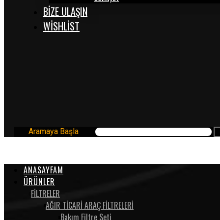
BİZE ULAŞIN
WISHLIST
Aramaya Başla
ANASAYFAM
ÜRÜNLER
FİLTRELER
AĞIR TİCARİ ARAÇ FİLTRELERİ
Bakım Filtre Seti