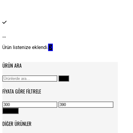
...
Ürün listenize eklendi.
ÜRÜN ARA
Ara:
Ara
FIYATA GÖRE FILTRELE
En
En
düşük
yüksek
Filtrele
fiyat
fiyat
DIĞER ÜRÜNLER