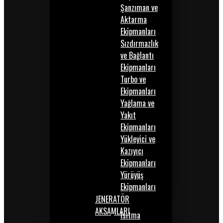
Şanzıman ve
Aktarma
Ekipmanları
Sızdırmazlık
ve Bağlantı
Ekipmanları
Turbo ve
Ekipmanları
Yağlama ve
Yakıt
Ekipmanları
Yükleyici ve
Kazıyıcı
Ekipmanları
Yürüyüş
Ekipmanları
JENERATÖR
AKSAMLARI
Isıtma