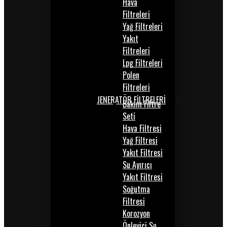
Hava
Filtreleri
Yağ Filtreleri
Yakıt
Filtreleri
Lpg Filtreleri
Polen
Filtreleri
JENERATÖR FİLTRELERİ
Bakım Filtre
Seti
Hava Filtresi
Yağ Filtresi
Yakıt Filtresi
Su Ayırıcı
Yakıt Filtresi
Soğutma
Filtresi
Korozyon
Önleyici Su