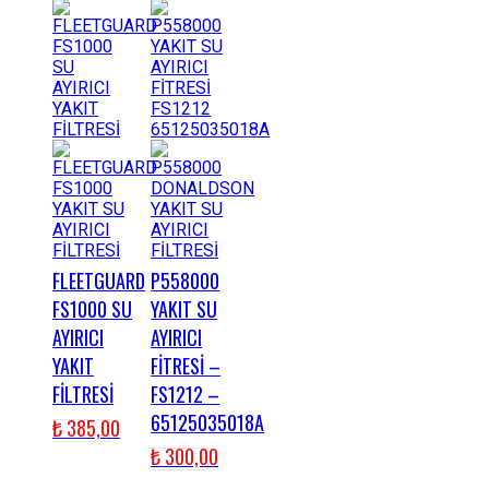
FLEETGUARD
P558000
FS1000 SU
YAKIT SU
AYIRICI
AYIRICI
YAKIT
FİTRESİ –
FİLTRESİ
FS1212 –
65125035018A
₺
385,00
₺
300,00