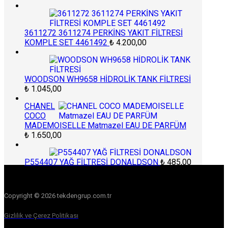
3611272 3611274 PERKİNS YAKIT FİLTRESİ
KOMPLE SET 4461492
₺
4.200,00
WOODSON WH9658 HİDROLİK TANK FİLTRESİ
₺
1.045,00
CHANEL
COCO
MADEMOISELLE Matmazel EAU DE PARFÜM
₺
1.650,00
P554407 YAĞ FİLTRESİ DONALDSON
₺
485,00
Copyright © 2026 tekdengrup.com.tr
Gizlilik ve Çerez Politikası