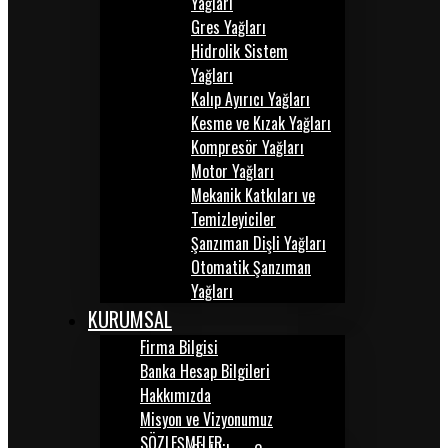
Yağları
Gres Yağları
Hidrolik Sistem
Yağları
Kalıp Ayırıcı Yağları
Kesme ve Kızak Yağları
Kompresör Yağları
Motor Yağları
Mekanik Katkıları ve
Temizleyiciler
Şanzıman Dişli Yağları
Otomatik Şanzıman
Yağları
KURUMSAL
Firma Bilgisi
Banka Hesap Bilgileri
Hakkımızda
Misyon ve Vizyonumuz
SÖZLEŞMELER