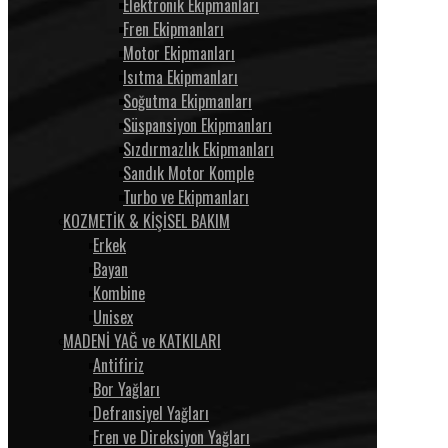
Elektronik Ekipmanları
Fren Ekipmanları
Motor Ekipmanları
Isıtma Ekipmanları
Soğutma Ekipmanları
Süspansiyon Ekipmanları
Sızdırmazlık Ekipmanları
Sandık Motor Komple
Turbo ve Ekipmanları
KOZMETİK & KİŞİSEL BAKIM
Erkek
Bayan
Kombine
Unisex
MADENİ YAĞ ve KATKILARI
Antifiriz
Bor Yağları
Defransiyel Yağları
Fren ve Direksiyon Yağları