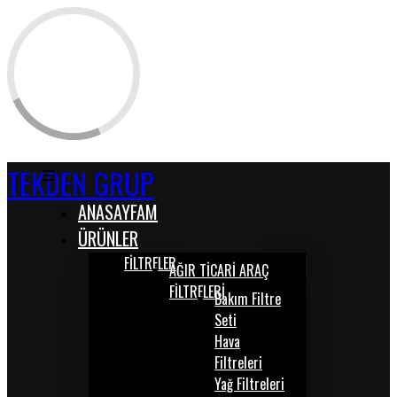
TEKDEN GRUP
ANASAYFAM
ÜRÜNLER
FİLTRELER
AĞIR TİCARİ ARAÇ
FİLTRELERİ
Bakım Filtre
Seti
Hava
Filtreleri
Yağ Filtreleri