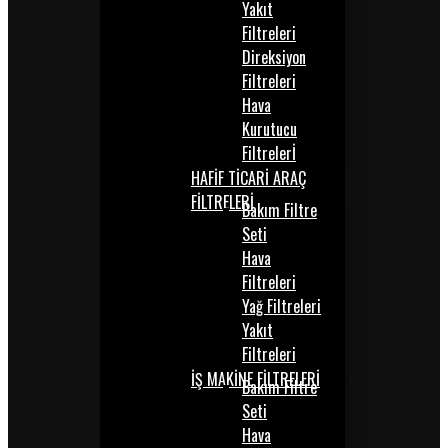
Yakıt
Filtreleri
Direksiyon
Filtreleri
Hava
Kurutucu
Filtrelerİ
HAFİF TİCARİ ARAÇ
FİLTRELERİ
Bakım Filtre
Seti
Hava
Filtreleri
Yağ Filtreleri
Yakıt
Filtreleri
İŞ MAKİNE FİLTRELERİ
Bakım Filtre
Seti
Hava