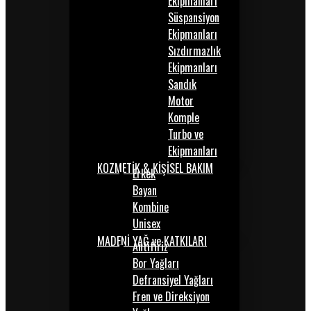
Ekipmanları
Süspansiyon
Ekipmanları
Sızdırmazlık
Ekipmanları
Sandık
Motor
Komple
Turbo ve
Ekipmanları
KOZMETİK & KİŞİSEL BAKIM
Erkek
Bayan
Kombine
Unisex
MADENİ YAĞ ve KATKILARI
Antifiriz
Bor Yağları
Defransiyel Yağları
Fren ve Direksiyon