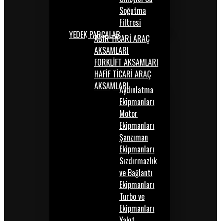
Soğutma
Filtresi
YEDEK PARÇALAR
AĞIR TİCARİ ARAÇ
AKSAMLARI
FORKLİFT AKSAMLARI
HAFİF TİCARİ ARAÇ
AKSAMLARI
Aydınlatma
Ekipmanları
Motor
Ekipmanları
Şanzıman
Ekipmanları
Sızdırmazlık
ve Bağlantı
Ekipmanları
Turbo ve
Ekipmanları
Yakıt