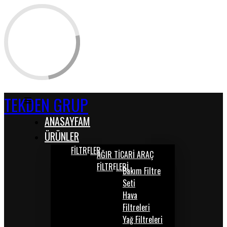
TEKDEN GRUP
ANASAYFAM
ÜRÜNLER
FİLTRELER
AĞIR TİCARİ ARAÇ
FİLTRELERİ
Bakım Filtre
Seti
Hava
Filtreleri
Yağ Filtreleri