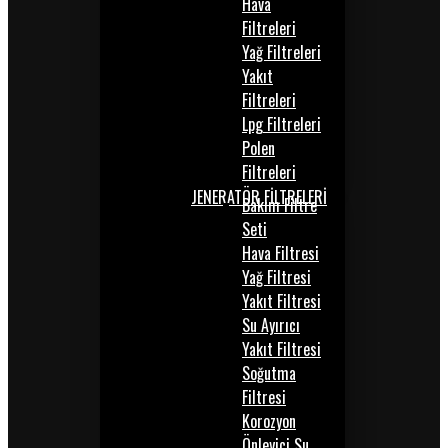
Hava
Filtreleri
Yağ Filtreleri
Yakıt
Filtreleri
Lpg Filtreleri
Polen
Filtreleri
JENERATÖR FİLTRELERİ
Bakım Filtre
Seti
Hava Filtresi
Yağ Filtresi
Yakıt Filtresi
Su Ayırıcı
Yakıt Filtresi
Soğutma
Filtresi
Korozyon
Önleyici Su