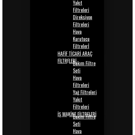
Yakıt
Filtreleri
Direksiyon
Filtreleri
Hava
Kurutucu
Filtrelerİ
HAFİF TİCARİ ARAÇ
FİLTRELERİ
Bakım Filtre
Seti
Hava
Filtreleri
Yağ Filtreleri
Yakıt
Filtreleri
İŞ MAKİNE FİLTRELERİ
Bakım Filtre
Seti
Hava