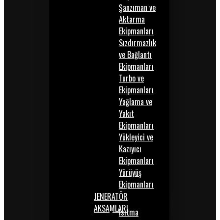
Şanzıman ve
Aktarma
Ekipmanları
Sızdırmazlık
ve Bağlantı
Ekipmanları
Turbo ve
Ekipmanları
Yağlama ve
Yakıt
Ekipmanları
Yükleyici ve
Kazıyıcı
Ekipmanları
Yürüyüş
Ekipmanları
JENERATÖR
AKSAMLARI
Isıtma