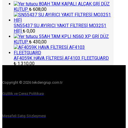
80AH TAM KAPALI ALÇAK GRİ DÜZ
KUTUP
₺
608,00
SN55437 SU AYIRICI YAKIT FİLTRESİ MO3251
HİFİ
₺
0,00
55AH TAM KPLI NS60 XP GRİ DÜZ
KUTUP
₺
430,00
AF4059K HAVA FİLTRESİ AF4103 FLEETGUARD
₺
1.310,00
Copyright © 2026 tekdengrup.com.tr
Gizlilik ve Çerez Politikası
Mesafeli Satış Sözleşmesi