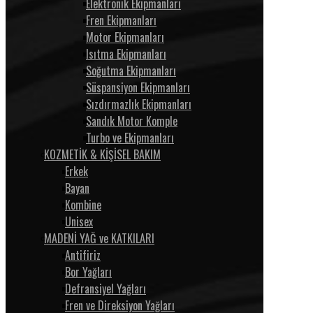
Elektronik Ekipmanları
Fren Ekipmanları
Motor Ekipmanları
Isıtma Ekipmanları
Soğutma Ekipmanları
Süspansiyon Ekipmanları
Sızdırmazlık Ekipmanları
Sandık Motor Komple
Turbo ve Ekipmanları
KOZMETİK & KİŞİSEL BAKIM
Erkek
Bayan
Kombine
Unisex
MADENİ YAĞ ve KATKILARI
Antifiriz
Bor Yağları
Defransiyel Yağları
Fren ve Direksiyon Yağları