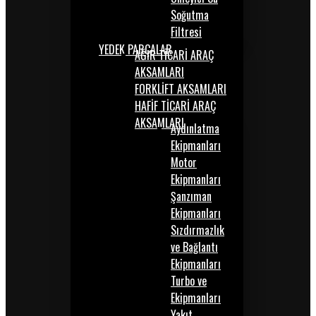
Soğutma
Filtresi
YEDEK PARÇALAR
AĞIR TİCARİ ARAÇ
AKSAMLARI
FORKLİFT AKSAMLARI
HAFİF TİCARİ ARAÇ
AKSAMLARI
Aydınlatma
Ekipmanları
Motor
Ekipmanları
Şanzıman
Ekipmanları
Sızdırmazlık
ve Bağlantı
Ekipmanları
Turbo ve
Ekipmanları
Yakıt