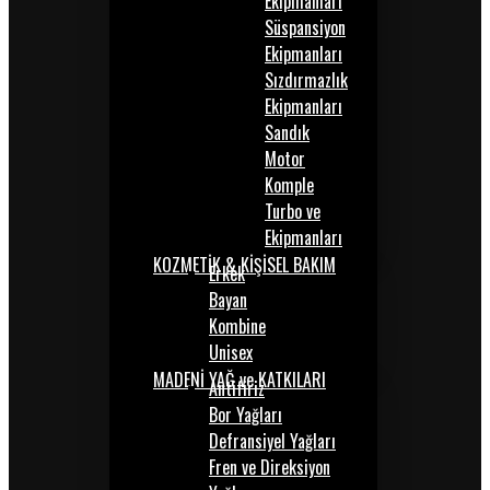
Ekipmanları
Süspansiyon
Ekipmanları
Sızdırmazlık
Ekipmanları
Sandık
Motor
Komple
Turbo ve
Ekipmanları
KOZMETİK & KİŞİSEL BAKIM
Erkek
Bayan
Kombine
Unisex
MADENİ YAĞ ve KATKILARI
Antifiriz
Bor Yağları
Defransiyel Yağları
Fren ve Direksiyon