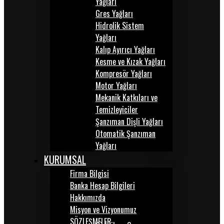
Yağları
Gres Yağları
Hidrolik Sistem
Yağları
Kalıp Ayırıcı Yağları
Kesme ve Kızak Yağları
Kompresör Yağları
Motor Yağları
Mekanik Katkıları ve
Temizleyiciler
Şanzıman Dişli Yağları
Otomatik Şanzıman
Yağları
KURUMSAL
Firma Bilgisi
Banka Hesap Bilgileri
Hakkımızda
Misyon ve Vizyonumuz
SÖZLEŞMELER