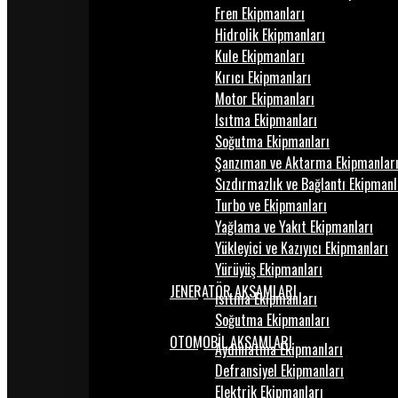
Fren Ekipmanları
Hidrolik Ekipmanları
Kule Ekipmanları
Kırıcı Ekipmanları
Motor Ekipmanları
Isıtma Ekipmanları
Soğutma Ekipmanları
Şanzıman ve Aktarma Ekipmanlar
Sızdırmazlık ve Bağlantı Ekipmanl
Turbo ve Ekipmanları
Yağlama ve Yakıt Ekipmanları
Yükleyici ve Kazıyıcı Ekipmanları
Yürüyüş Ekipmanları
JENERATÖR AKSAMLARI
Isıtma Ekipmanları
Soğutma Ekipmanları
OTOMOBİL AKSAMLARI
Aydınlatma Ekipmanları
Defransiyel Ekipmanları
Elektrik Ekipmanları