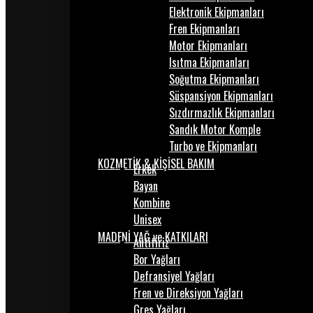
Elektronik Ekipmanları
Fren Ekipmanları
Motor Ekipmanları
Isıtma Ekipmanları
Soğutma Ekipmanları
Süspansiyon Ekipmanları
Sızdırmazlık Ekipmanları
Sandık Motor Komple
Turbo ve Ekipmanları
KOZMETİK & KİŞİSEL BAKIM
Erkek
Bayan
Kombine
Unisex
MADENİ YAĞ ve KATKILARI
Antifiriz
Bor Yağları
Defransiyel Yağları
Fren ve Direksiyon Yağları
Gres Yağları