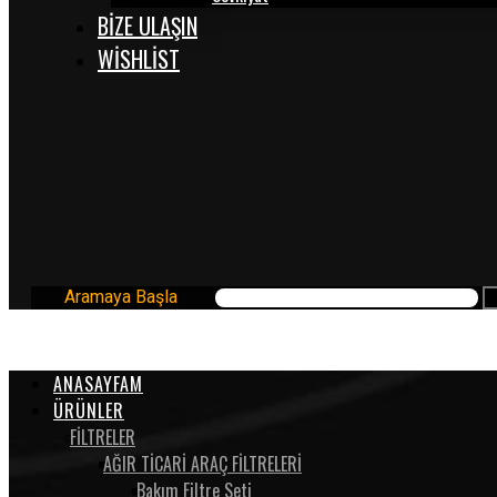
BİZE ULAŞIN
WISHLIST
Aramaya Başla
ANASAYFAM
ÜRÜNLER
FİLTRELER
AĞIR TİCARİ ARAÇ FİLTRELERİ
Bakım Filtre Seti