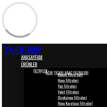
TEKDEN GRUP
ANASAYFAM
ÜRÜNLER
FİLTRELER
AĞIR TİCARİ ARAÇ FİLTRELERİ
Bakım Filtre Seti
Hava Filtreleri
Yağ Filtreleri
Yakıt Filtreleri
Direksiyon Filtreleri
Hava Kurutucu Filtrelerİ