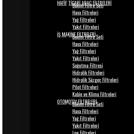
HAFİF TİCARİ ARAÇ FİLTRELERİ
Bakım Filtre Seti
Hava Filtreleri
Yağ Filtreleri
Yakıt Filtreleri
İŞ MAKİNE FİLTRELERİ
Bakım Filtre Seti
Hava Filtreleri
Yağ Filtreleri
Yakıt Filtreleri
Soğutma Filtresi
Hidrolik Filtreleri
Hidrolik Süzgeç Filtreleri
Pilot Filtreleri
Kabin ve Klima Filtreleri
OTOMOTİV FİLTRELERİ
Bakım Filtre Seti
Hava Filtreleri
Yağ Filtreleri
Yakıt Filtreleri
Lpg Filtreleri