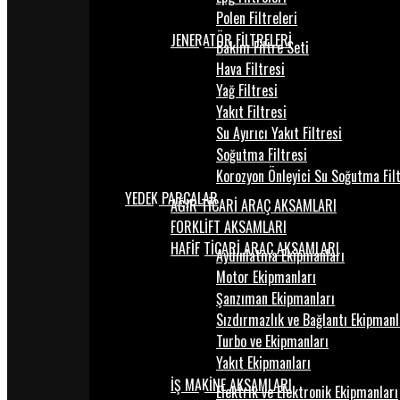
Polen Filtreleri
JENERATÖR FİLTRELERİ
Bakım Filtre Seti
Hava Filtresi
Yağ Filtresi
Yakıt Filtresi
Su Ayırıcı Yakıt Filtresi
Soğutma Filtresi
Korozyon Önleyici Su Soğutma Fil
YEDEK PARÇALAR
AĞIR TİCARİ ARAÇ AKSAMLARI
FORKLİFT AKSAMLARI
HAFİF TİCARİ ARAÇ AKSAMLARI
Aydınlatma Ekipmanları
Motor Ekipmanları
Şanzıman Ekipmanları
Sızdırmazlık ve Bağlantı Ekipmanl
Turbo ve Ekipmanları
Yakıt Ekipmanları
İŞ MAKİNE AKSAMLARI
Elektrik ve Elektronik Ekipmanları