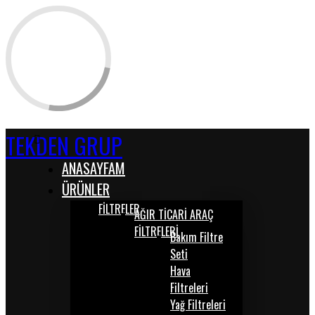
TEKDEN GRUP
ANASAYFAM
ÜRÜNLER
FİLTRELER
AĞIR TİCARİ ARAÇ
FİLTRELERİ
Bakım Filtre
Seti
Hava
Filtreleri
Yağ Filtreleri