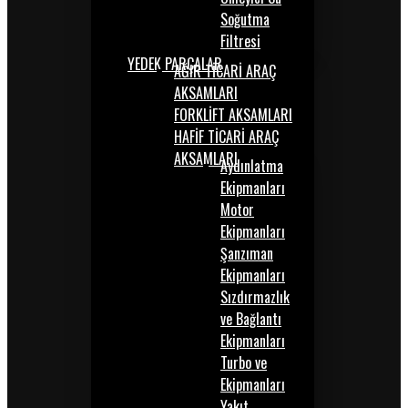
Soğutma
Filtresi
YEDEK PARÇALAR
AĞIR TİCARİ ARAÇ
AKSAMLARI
FORKLİFT AKSAMLARI
HAFİF TİCARİ ARAÇ
AKSAMLARI
Aydınlatma
Ekipmanları
Motor
Ekipmanları
Şanzıman
Ekipmanları
Sızdırmazlık
ve Bağlantı
Ekipmanları
Turbo ve
Ekipmanları
Yakıt