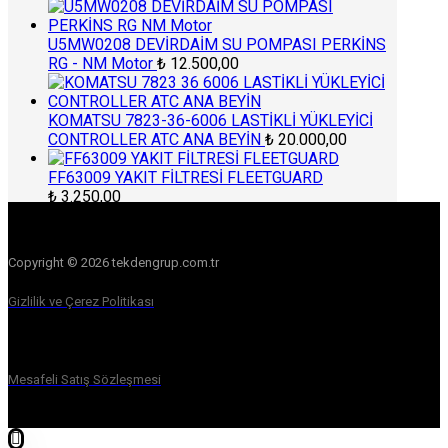
U5MW0208 DEVİRDAİM SU POMPASI PERKİNS
RG - NM Motor
₺
12.500,00
KOMATSU 7823-36-6006 LASTİKLİ YÜKLEYİCİ
CONTROLLER ATC ANA BEYİN
₺
20.000,00
FF63009 YAKIT FİLTRESİ FLEETGUARD
₺
3.250,00
Copyright © 2026 tekdengrup.com.tr
Gizlilik ve Çerez Politikası
Mesafeli Satış Sözleşmesi