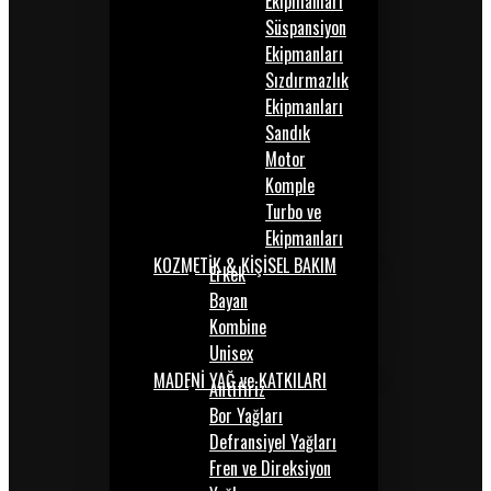
Ekipmanları
Süspansiyon
Ekipmanları
Sızdırmazlık
Ekipmanları
Sandık
Motor
Komple
Turbo ve
Ekipmanları
KOZMETİK & KİŞİSEL BAKIM
Erkek
Bayan
Kombine
Unisex
MADENİ YAĞ ve KATKILARI
Antifiriz
Bor Yağları
Defransiyel Yağları
Fren ve Direksiyon