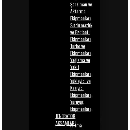
Şanzıman ve
Aktarma
Ekipmanları
Sızdırmazlık
ve Bağlantı
Ekipmanları
Turbo ve
Ekipmanları
Yağlama ve
Yakıt
Ekipmanları
Yükleyici ve
Kazıyıcı
Ekipmanları
Yürüyüş
Ekipmanları
JENERATÖR
AKSAMLARI
Isıtma