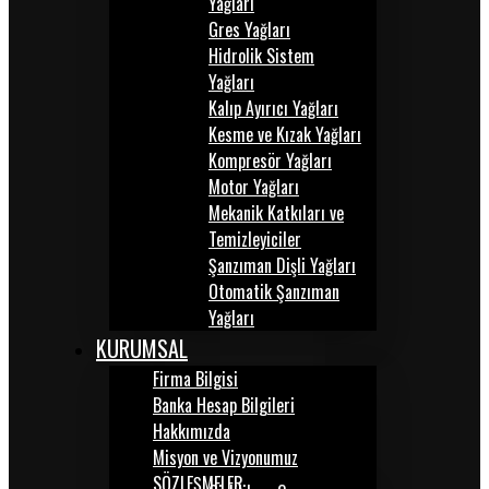
Yağları
Gres Yağları
Hidrolik Sistem
Yağları
Kalıp Ayırıcı Yağları
Kesme ve Kızak Yağları
Kompresör Yağları
Motor Yağları
Mekanik Katkıları ve
Temizleyiciler
Şanzıman Dişli Yağları
Otomatik Şanzıman
Yağları
KURUMSAL
Firma Bilgisi
Banka Hesap Bilgileri
Hakkımızda
Misyon ve Vizyonumuz
SÖZLEŞMELER