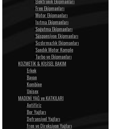
Elektronik Ekipmanları
Fren Ekipmanları
Motor Ekipmanları
Isıtma Ekipmanları
Soğutma Ekipmanları
Süspansiyon Ekipmanları
Sızdırmazlık Ekipmanları
Sandık Motor Komple
Turbo ve Ekipmanları
KOZMETİK & KİŞİSEL BAKIM
Erkek
Bayan
Kombine
Unisex
MADENİ YAĞ ve KATKILARI
Antifiriz
Bor Yağları
Defransiyel Yağları
Fren ve Direksiyon Yağları