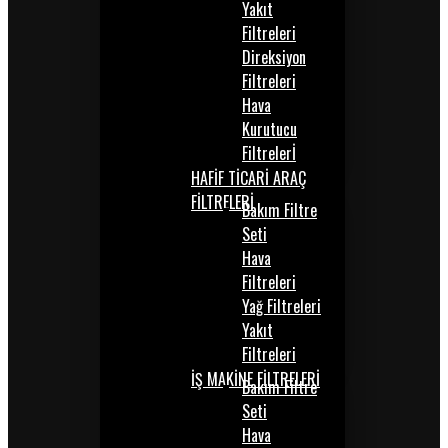
Yakıt
Filtreleri
Direksiyon
Filtreleri
Hava
Kurutucu
Filtrelerİ
HAFİF TİCARİ ARAÇ
FİLTRELERİ
Bakım Filtre
Seti
Hava
Filtreleri
Yağ Filtreleri
Yakıt
Filtreleri
İŞ MAKİNE FİLTRELERİ
Bakım Filtre
Seti
Hava