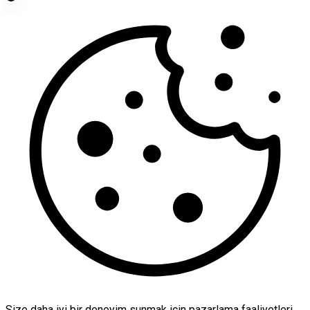
Size daha iyi bir deneyim sunmak için pazarlama faaliyetleri