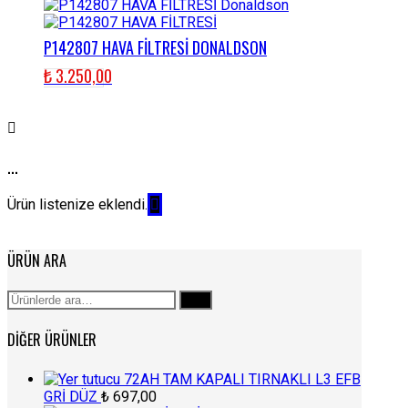
P142807 HAVA FİLTRESİ DONALDSON
₺
3.250,00
...
Ürün listenize eklendi.
ÜRÜN ARA
Ara:
Ara
DIĞER ÜRÜNLER
72AH TAM KAPALI TIRNAKLI L3 EFB
GRİ DÜZ
₺
697,00