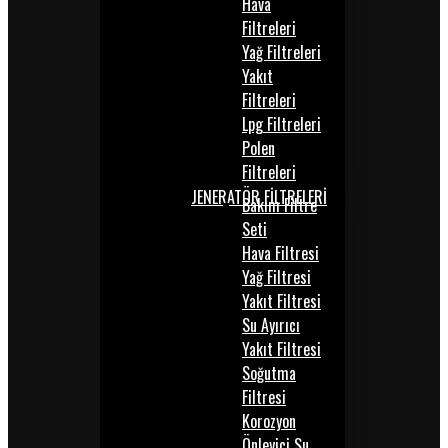
Hava
Filtreleri
Yağ Filtreleri
Yakıt
Filtreleri
Lpg Filtreleri
Polen
Filtreleri
JENERATÖR FİLTRELERİ
Bakım Filtre
Seti
Hava Filtresi
Yağ Filtresi
Yakıt Filtresi
Su Ayırıcı
Yakıt Filtresi
Soğutma
Filtresi
Korozyon
Önleyici Su