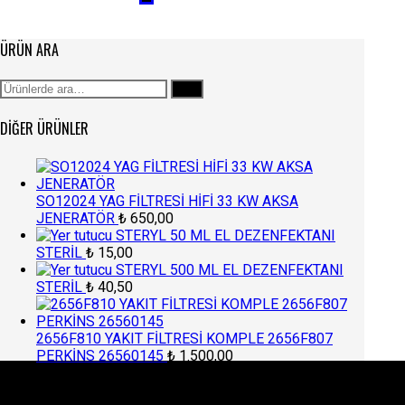
ÜRÜN ARA
Ara:
Ara
DIĞER ÜRÜNLER
SO12024 YAG FİLTRESİ HİFİ 33 KW AKSA
JENERATÖR
₺
650,00
STERYL 50 ML EL DEZENFEKTANI
STERİL
₺
15,00
STERYL 500 ML EL DEZENFEKTANI
STERİL
₺
40,50
2656F810 YAKIT FİLTRESİ KOMPLE 2656F807
PERKİNS 26560145
₺
1.500,00