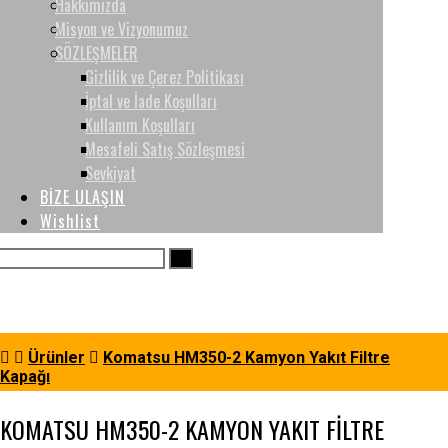
Hakkımızda
Misyon ve Vizyonumuz
SÖZLEŞMELER
Gizlilik ve Çerez Politikası
İptal ve İade Koşulları
Kullanım Koşulları
Mesafeli Satış Sözleşmesi
Sevkiyat
BİZE ULAŞIN
Wishlist
Ürünler
Komatsu HM350-2 Kamyon Yakıt Filtre
Kapağı
KOMATSU HM350-2 KAMYON YAKIT FILTRE