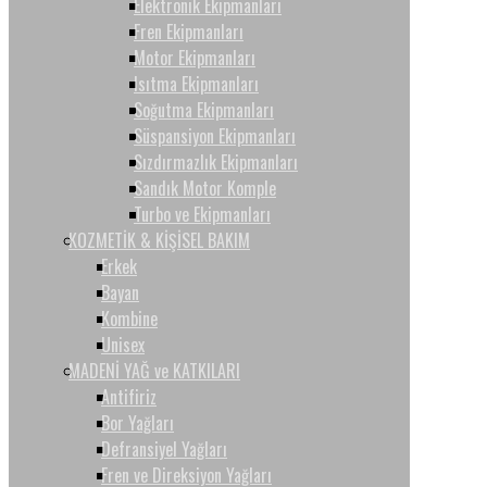
Elektronik Ekipmanları
Fren Ekipmanları
Motor Ekipmanları
Isıtma Ekipmanları
Soğutma Ekipmanları
Süspansiyon Ekipmanları
Sızdırmazlık Ekipmanları
Sandık Motor Komple
Turbo ve Ekipmanları
KOZMETİK & KİŞİSEL BAKIM
Erkek
Bayan
Kombine
Unisex
MADENİ YAĞ ve KATKILARI
Antifiriz
Bor Yağları
Defransiyel Yağları
Fren ve Direksiyon Yağları