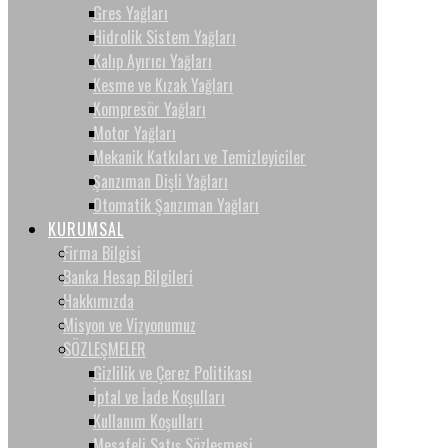
Gres Yağları
Hidrolik Sistem Yağları
Kalıp Ayırıcı Yağları
Kesme ve Kızak Yağları
Kompresör Yağları
Motor Yağları
Mekanik Katkıları ve Temizleyiciler
Şanzıman Dişli Yağları
Otomatik Şanzıman Yağları
KURUMSAL
Firma Bilgisi
Banka Hesap Bilgileri
Hakkımızda
Misyon ve Vizyonumuz
SÖZLEŞMELER
Gizlilik ve Çerez Politikası
İptal ve İade Koşulları
Kullanım Koşulları
Mesafeli Satış Sözleşmesi