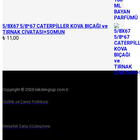
5/8X67 5/8*67 CATERPİLLER KOVA BIÇAĞI ve
TIRNAK CİVATASI+SOMUN
₺
11,00
Copyright © 2026 tekdengrup.com.tr
Gizlilik ve Çerez Politikası
Mesafeli Satış Sözleşmesi