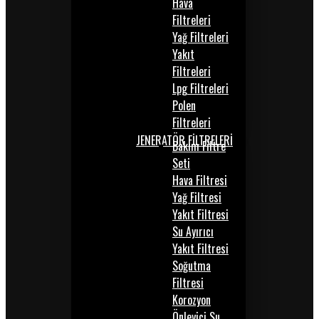
Hava
Filtreleri
Yağ Filtreleri
Yakıt
Filtreleri
Lpg Filtreleri
Polen
Filtreleri
JENERATÖR FİLTRELERİ
Bakım Filtre
Seti
Hava Filtresi
Yağ Filtresi
Yakıt Filtresi
Su Ayırıcı
Yakıt Filtresi
Soğutma
Filtresi
Korozyon
Önleyici Su