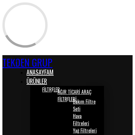
TEKDEN GRUP
ANASAYFAM
ÜRÜNLER
FİLTRELER
AĞIR TİCARİ ARAÇ
FİLTRELERİ
Bakım Filtre
Seti
Hava
Filtreleri
Yağ Filtreleri