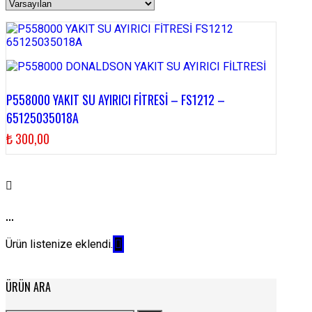
P558000 YAKIT SU AYIRICI FİTRESİ – FS1212 –
65125035018A
₺
300,00
...
Ürün listenize eklendi.
ÜRÜN ARA