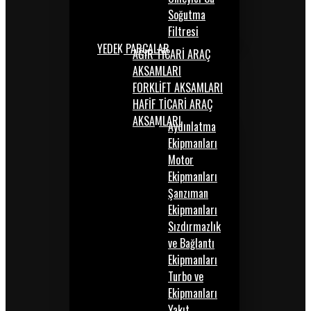
Soğutma
Filtresi
YEDEK PARÇALAR
AĞIR TİCARİ ARAÇ
AKSAMLARI
FORKLİFT AKSAMLARI
HAFİF TİCARİ ARAÇ
AKSAMLARI
Aydınlatma
Ekipmanları
Motor
Ekipmanları
Şanzıman
Ekipmanları
Sızdırmazlık
ve Bağlantı
Ekipmanları
Turbo ve
Ekipmanları
Yakıt