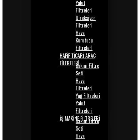
Yakıt
Filtreleri
Direksiyon
Filtreleri
Hava
Kurutucu
Filtrelerİ
HAFİF TİCARİ ARAÇ
FİLTRELERİ
Bakım Filtre
Seti
Hava
Filtreleri
Yağ Filtreleri
Yakıt
Filtreleri
İŞ MAKİNE FİLTRELERİ
Bakım Filtre
Seti
Hava