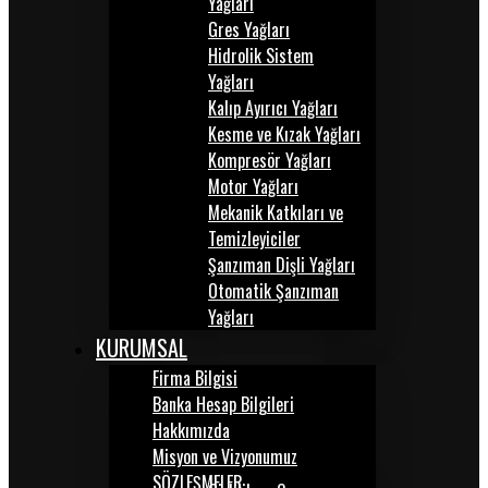
Yağları
Gres Yağları
Hidrolik Sistem
Yağları
Kalıp Ayırıcı Yağları
Kesme ve Kızak Yağları
Kompresör Yağları
Motor Yağları
Mekanik Katkıları ve
Temizleyiciler
Şanzıman Dişli Yağları
Otomatik Şanzıman
Yağları
KURUMSAL
Firma Bilgisi
Banka Hesap Bilgileri
Hakkımızda
Misyon ve Vizyonumuz
SÖZLEŞMELER