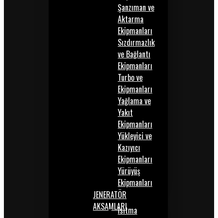
Şanzıman ve
Aktarma
Ekipmanları
Sızdırmazlık
ve Bağlantı
Ekipmanları
Turbo ve
Ekipmanları
Yağlama ve
Yakıt
Ekipmanları
Yükleyici ve
Kazıyıcı
Ekipmanları
Yürüyüş
Ekipmanları
JENERATÖR
AKSAMLARI
Isıtma