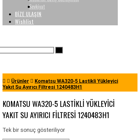
Sevkiyat
BİZE ULAŞIN
Wishlist
Ürünler
Komatsu WA320-5 Lastikli Yükleyici
Yakıt Su Ayırıcı Filtresi 1240483H1
KOMATSU WA320-5 LASTIKLI YÜKLEYICI
YAKIT SU AYIRICI FILTRESI 1240483H1
Tek bir sonuç gösteriliyor