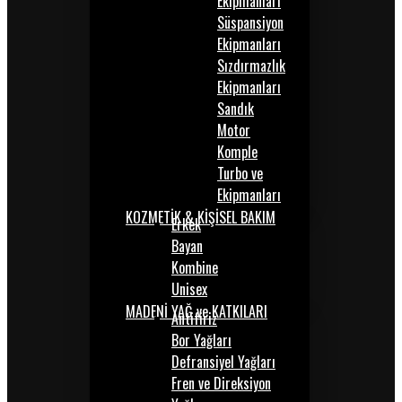
Ekipmanları
Süspansiyon
Ekipmanları
Sızdırmazlık
Ekipmanları
Sandık
Motor
Komple
Turbo ve
Ekipmanları
KOZMETİK & KİŞİSEL BAKIM
Erkek
Bayan
Kombine
Unisex
MADENİ YAĞ ve KATKILARI
Antifiriz
Bor Yağları
Defransiyel Yağları
Fren ve Direksiyon