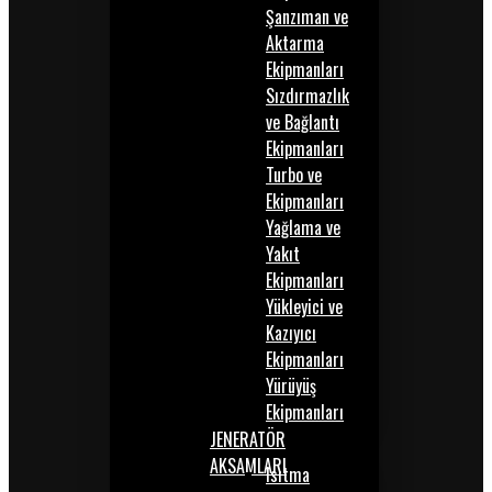
Şanzıman ve
Aktarma
Ekipmanları
Sızdırmazlık
ve Bağlantı
Ekipmanları
Turbo ve
Ekipmanları
Yağlama ve
Yakıt
Ekipmanları
Yükleyici ve
Kazıyıcı
Ekipmanları
Yürüyüş
Ekipmanları
JENERATÖR
AKSAMLARI
Isıtma