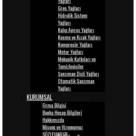
Yağları
Gres Yağları
Hidrolik Sistem
Yağları
Kalıp Ayırıcı Yağları
Kesme ve Kızak Yağları
Kompresör Yağları
Motor Yağları
Mekanik Katkıları ve
Temizleyiciler
Şanzıman Dişli Yağları
Otomatik Şanzıman
Yağları
KURUMSAL
Firma Bilgisi
Banka Hesap Bilgileri
Hakkımızda
Misyon ve Vizyonumuz
SÖZLEŞMELER