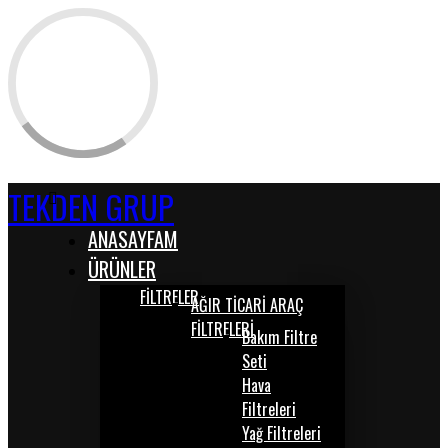
TEKDEN GRUP
ANASAYFAM
ÜRÜNLER
FİLTRELER
AĞIR TİCARİ ARAÇ
FİLTRELERİ
Bakım Filtre
Seti
Hava
Filtreleri
Yağ Filtreleri