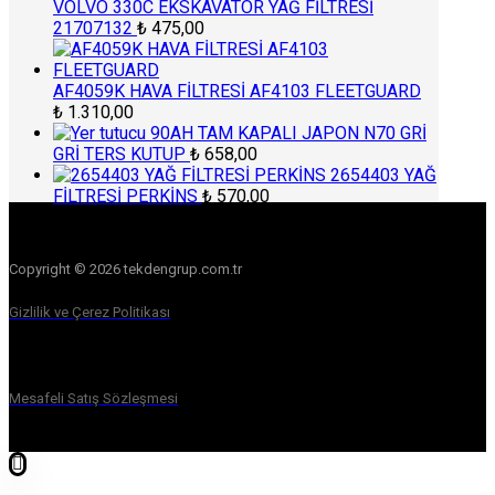
VOLVO 330C EKSKAVATÖR YAĞ FİLTRESİ
21707132
₺
475,00
AF4059K HAVA FİLTRESİ AF4103 FLEETGUARD
₺
1.310,00
90AH TAM KAPALI JAPON N70 GRİ
GRİ TERS KUTUP
₺
658,00
2654403 YAĞ
FİLTRESİ PERKİNS
₺
570,00
Copyright © 2026 tekdengrup.com.tr
Gizlilik ve Çerez Politikası
Mesafeli Satış Sözleşmesi