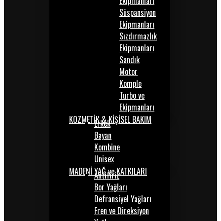
Ekipmanları
Süspansiyon
Ekipmanları
Sızdırmazlık
Ekipmanları
Sandık
Motor
Komple
Turbo ve
Ekipmanları
KOZMETİK & KİŞİSEL BAKIM
Erkek
Bayan
Kombine
Unisex
MADENİ YAĞ ve KATKILARI
Antifiriz
Bor Yağları
Defransiyel Yağları
Fren ve Direksiyon