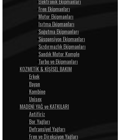
Elektronik Ekipmanları
Fren Ekipmanları
Motor Ekipmanları
Isıtma Ekipmanları
Soğutma Ekipmanları
Süspansiyon Ekipmanları
Sızdırmazlık Ekipmanları
Sandık Motor Komple
Turbo ve Ekipmanları
KOZMETİK & KİŞİSEL BAKIM
Erkek
Bayan
Kombine
Unisex
MADENİ YAĞ ve KATKILARI
Antifiriz
Bor Yağları
Defransiyel Yağları
Fren ve Direksiyon Yağları