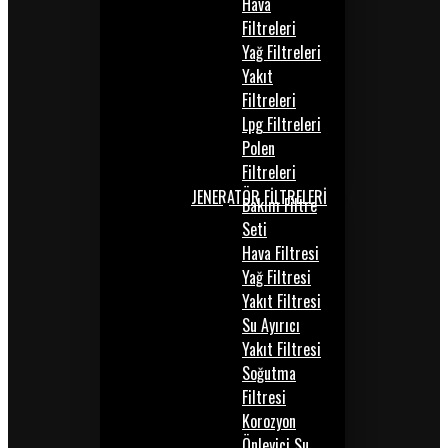
Hava
Filtreleri
Yağ Filtreleri
Yakıt
Filtreleri
Lpg Filtreleri
Polen
Filtreleri
JENERATÖR FİLTRELERİ
Bakım Filtre
Seti
Hava Filtresi
Yağ Filtresi
Yakıt Filtresi
Su Ayırıcı
Yakıt Filtresi
Soğutma
Filtresi
Korozyon
Önleyici Su