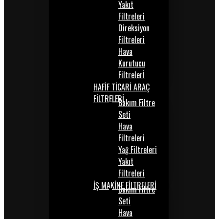
Yakıt
Filtreleri
Direksiyon
Filtreleri
Hava
Kurutucu
Filtrelerİ
HAFİF TİCARİ ARAÇ
FİLTRELERİ
Bakım Filtre
Seti
Hava
Filtreleri
Yağ Filtreleri
Yakıt
Filtreleri
İŞ MAKİNE FİLTRELERİ
Bakım Filtre
Seti
Hava