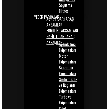
Soğutma
Filtresi
YEDEK PARÇALAR
AĞIR TİCARİ ARAÇ
AKSAMLARI
FORKLİFT AKSAMLARI
HAFİF TİCARİ ARAÇ
AKSAMLARI
Aydınlatma
Ekipmanları
Motor
Ekipmanları
Şanzıman
Ekipmanları
Sızdırmazlık
ve Bağlantı
Ekipmanları
Turbo ve
Ekipmanları
Yakıt