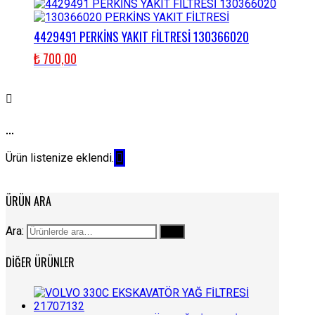
4429491 PERKİNS YAKIT FİLTRESİ 130366020
₺
700,00
...
Ürün listenize eklendi.
ÜRÜN ARA
Ara:
Ara
DIĞER ÜRÜNLER