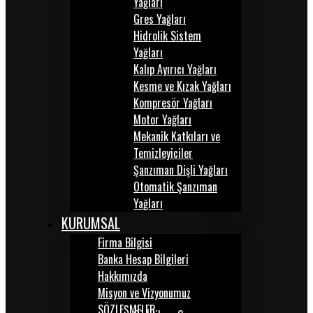
Yağları
Gres Yağları
Hidrolik Sistem
Yağları
Kalıp Ayırıcı Yağları
Kesme ve Kızak Yağları
Kompresör Yağları
Motor Yağları
Mekanik Katkıları ve
Temizleyiciler
Şanzıman Dişli Yağları
Otomatik Şanzıman
Yağları
KURUMSAL
Firma Bilgisi
Banka Hesap Bilgileri
Hakkımızda
Misyon ve Vizyonumuz
SÖZLEŞMELER