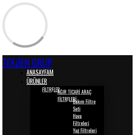
TEKDEN GRUP
ANASAYFAM
ÜRÜNLER
FİLTRELER
AĞIR TİCARİ ARAÇ
FİLTRELERİ
Bakım Filtre
Seti
Hava
Filtreleri
Yağ Filtreleri