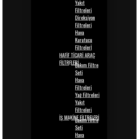
Yakıt
Filtreleri
Direksiyon
Filtreleri
Hava
Kurutucu
Filtrelerİ
HAFİF TİCARİ ARAÇ
FİLTRELERİ
Bakım Filtre
Seti
Hava
Filtreleri
Yağ Filtreleri
Yakıt
Filtreleri
İŞ MAKİNE FİLTRELERİ
Bakım Filtre
Seti
Hava