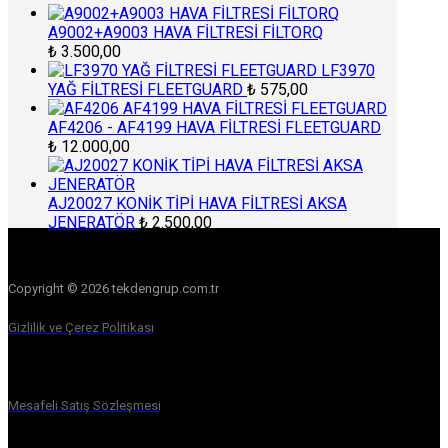
A9002+A9003 HAVA FİLTRESİ FİLTORQ
₺
3.500,00
LF3970
YAĞ FİLTRESİ FLEETGUARD
₺
575,00
AF4206 - AF4199 HAVA FİLTRESİ FLEETGUARD
₺
12.000,00
AJ20027 KONİK TİPİ HAVA FİLTRESİ AKSA
JENERATÖR
₺
2.500,00
Copyright © 2026 tekdengrup.com.tr
Gizlilik ve Çerez Politikası
Mesafeli Satış Sözleşmesi