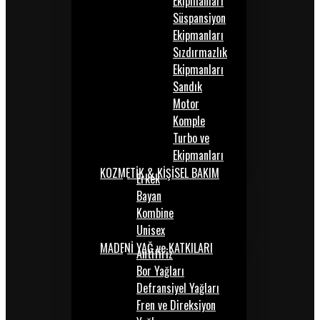
Ekipmanları
Süspansiyon
Ekipmanları
Sızdırmazlık
Ekipmanları
Sandık
Motor
Komple
Turbo ve
Ekipmanları
KOZMETİK & KİŞİSEL BAKIM
Erkek
Bayan
Kombine
Unisex
MADENİ YAĞ ve KATKILARI
Antifiriz
Bor Yağları
Defransiyel Yağları
Fren ve Direksiyon