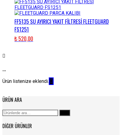
FF5135 SU AYIRICI YAKIT FİLTRESİ FLEETGUARD
FS1251
₺
520,00
...
Ürün listenize eklendi.
ÜRÜN ARA
Ara:
Ara
DIĞER ÜRÜNLER