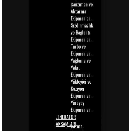
Şanzıman ve
Aktarma
Ekipmanları
Sızdırmazlık
ve Bağlantı
Ekipmanları
Turbo ve
Ekipmanları
Yağlama ve
Yakıt
Ekipmanları
Yükleyici ve
Kazıyıcı
Ekipmanları
Yürüyüş
Ekipmanları
JENERATÖR
AKSAMLARI
Isıtma