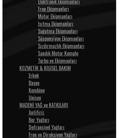
Elektronik Ekipmanları
Fren Ekipmanları
Motor Ekipmanları
Isıtma Ekipmanları
Soğutma Ekipmanları
Süspansiyon Ekipmanları
Sızdırmazlık Ekipmanları
Sandık Motor Komple
Turbo ve Ekipmanları
KOZMETİK & KİŞİSEL BAKIM
Erkek
Bayan
Kombine
Unisex
MADENİ YAĞ ve KATKILARI
Antifiriz
Bor Yağları
Defransiyel Yağları
Fren ve Direksiyon Yağları