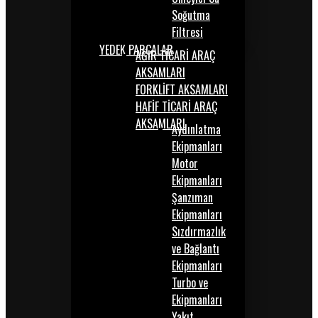
Soğutma
Filtresi
YEDEK PARÇALAR
AĞIR TİCARİ ARAÇ
AKSAMLARI
FORKLİFT AKSAMLARI
HAFİF TİCARİ ARAÇ
AKSAMLARI
Aydınlatma
Ekipmanları
Motor
Ekipmanları
Şanzıman
Ekipmanları
Sızdırmazlık
ve Bağlantı
Ekipmanları
Turbo ve
Ekipmanları
Yakıt