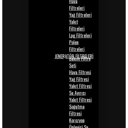
Hava
Filtreleri
Yağ Filtreleri
Yakıt
Filtreleri
Lpg Filtreleri
Polen
Filtreleri
JENERATÖR FİLTRELERİ
Bakım Filtre
Seti
Hava Filtresi
Yağ Filtresi
Yakıt Filtresi
Su Ayırıcı
Yakıt Filtresi
Soğutma
Filtresi
Korozyon
Önleyici Su