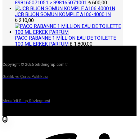
898165071051 > 898165071001
₺
600,00
JCB BİJON SOMUN KOMPLE A106-40001N
₺
210,00
PACO RABANNE 1 MİLLİON EAU DE TOILETTE
100 ML ERKEK PARFÜM
₺
1.800,00
Copyright © 2026 tekdengrup.com.tr
Gizlilik ve Çerez Politikası
Mesafeli Satış Sözleşmesi