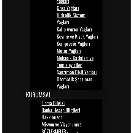
Yağları
Gres Yağları
Hidrolik Sistem
Yağları
Kalıp Ayırıcı Yağları
Kesme ve Kızak Yağları
Kompresör Yağları
Motor Yağları
Mekanik Katkıları ve
Temizleyiciler
Şanzıman Dişli Yağları
Otomatik Şanzıman
Yağları
KURUMSAL
Firma Bilgisi
Banka Hesap Bilgileri
Hakkımızda
Misyon ve Vizyonumuz
SÖZLEŞMELER