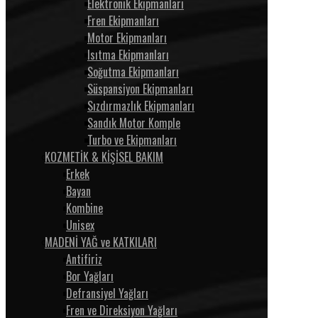
Elektronik Ekipmanları
Fren Ekipmanları
Motor Ekipmanları
Isıtma Ekipmanları
Soğutma Ekipmanları
Süspansiyon Ekipmanları
Sızdırmazlık Ekipmanları
Sandık Motor Komple
Turbo ve Ekipmanları
KOZMETİK & KİŞİSEL BAKIM
Erkek
Bayan
Kombine
Unisex
MADENİ YAĞ ve KATKILARI
Antifiriz
Bor Yağları
Defransiyel Yağları
Fren ve Direksiyon Yağları