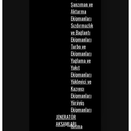
Şanzıman ve
Aktarma
Ekipmanları
Sızdırmazlık
ve Bağlantı
Ekipmanları
Turbo ve
Ekipmanları
Yağlama ve
Yakıt
Ekipmanları
Yükleyici ve
Kazıyıcı
Ekipmanları
Yürüyüş
Ekipmanları
JENERATÖR
AKSAMLARI
Isıtma