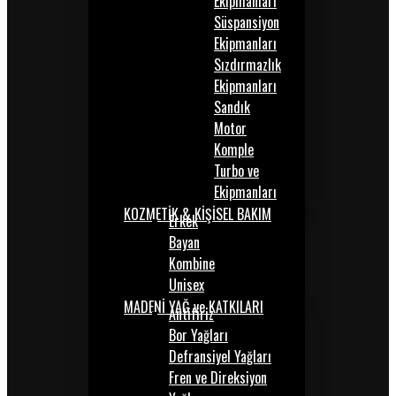
Ekipmanları
Süspansiyon
Ekipmanları
Sızdırmazlık
Ekipmanları
Sandık
Motor
Komple
Turbo ve
Ekipmanları
KOZMETİK & KİŞİSEL BAKIM
Erkek
Bayan
Kombine
Unisex
MADENİ YAĞ ve KATKILARI
Antifiriz
Bor Yağları
Defransiyel Yağları
Fren ve Direksiyon