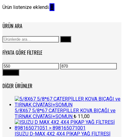
Ürün listenize eklendi.
ÜRÜN ARA
Ara:
Ara
FIYATA GÖRE FILTRELE
En
En
düşük
yüksek
Filtrele
fiyat
fiyat
DIĞER ÜRÜNLER
5/8X67 5/8*67 CATERPİLLER KOVA BIÇAĞI ve
TIRNAK CİVATASI+SOMUN
₺
11,00
ISUZU D-MAX 4X2 4X4 PİKAP YAĞ FİLTRESİ