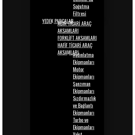
Soğutma
Filtresi
YEDEK PARÇALAR
AĞIR TİCARİ ARAÇ
AKSAMLARI
FORKLİFT AKSAMLARI
HAFİF TİCARİ ARAÇ
AKSAMLARI
Aydınlatma
Ekipmanları
Motor
Ekipmanları
Şanzıman
Ekipmanları
Sızdırmazlık
ve Bağlantı
Ekipmanları
Turbo ve
Ekipmanları
Yakıt