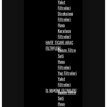
Yakıt
Filtreleri
Direksiyon
Filtreleri
Hava
Kurutucu
Filtrelerİ
HAFİF TİCARİ ARAÇ
FİLTRELERİ
Bakım Filtre
Seti
Hava
Filtreleri
Yağ Filtreleri
Yakıt
Filtreleri
İŞ MAKİNE FİLTRELERİ
Bakım Filtre
Seti
Hava