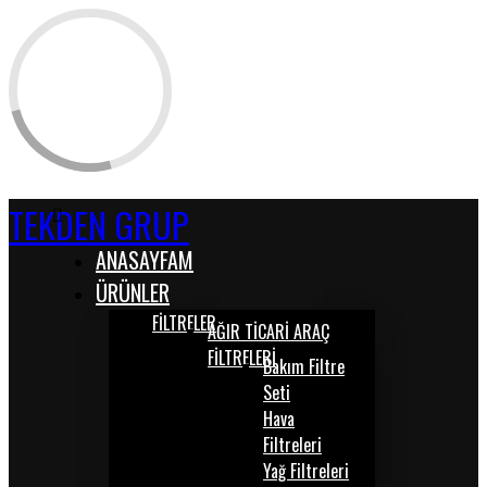
TEKDEN GRUP
ANASAYFAM
ÜRÜNLER
FİLTRELER
AĞIR TİCARİ ARAÇ
FİLTRELERİ
Bakım Filtre
Seti
Hava
Filtreleri
Yağ Filtreleri