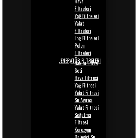
Hava
Filtreleri
Yağ Filtreleri
Yakıt
Filtreleri
Lpg Filtreleri
Polen
Filtreleri
JENERATÖR FİLTRELERİ
Bakım Filtre
Seti
Hava Filtresi
Yağ Filtresi
Yakıt Filtresi
Su Ayırıcı
Yakıt Filtresi
Soğutma
Filtresi
Korozyon
Önleyici Su