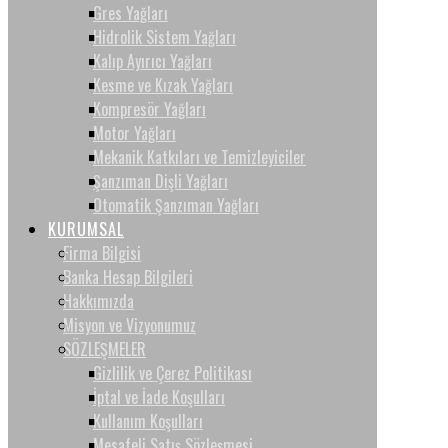
Gres Yağları
Hidrolik Sistem Yağları
Kalıp Ayırıcı Yağları
Kesme ve Kızak Yağları
Kompresör Yağları
Motor Yağları
Mekanik Katkıları ve Temizleyiciler
Şanzıman Dişli Yağları
Otomatik Şanzıman Yağları
KURUMSAL
Firma Bilgisi
Banka Hesap Bilgileri
Hakkımızda
Misyon ve Vizyonumuz
SÖZLEŞMELER
Gizlilik ve Çerez Politikası
İptal ve İade Koşulları
Kullanım Koşulları
Mesafeli Satış Sözleşmesi