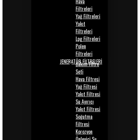
Hava
Filtreleri
Yağ Filtreleri
Yakıt
Filtreleri
Lpg Filtreleri
Polen
Filtreleri
JENERATÖR FİLTRELERİ
Bakım Filtre
Seti
Hava Filtresi
Yağ Filtresi
Yakıt Filtresi
Su Ayırıcı
Yakıt Filtresi
Soğutma
Filtresi
Korozyon
Önleyici Su