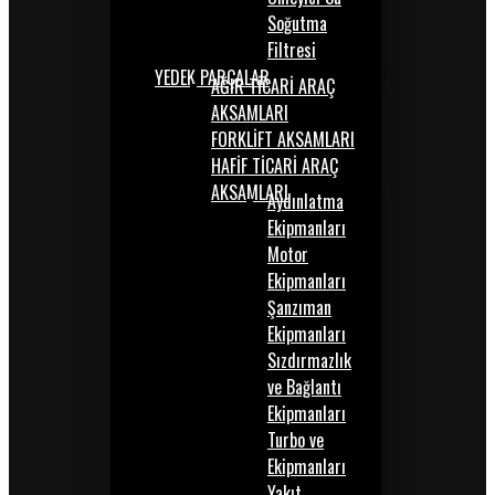
Soğutma
Filtresi
YEDEK PARÇALAR
AĞIR TİCARİ ARAÇ
AKSAMLARI
FORKLİFT AKSAMLARI
HAFİF TİCARİ ARAÇ
AKSAMLARI
Aydınlatma
Ekipmanları
Motor
Ekipmanları
Şanzıman
Ekipmanları
Sızdırmazlık
ve Bağlantı
Ekipmanları
Turbo ve
Ekipmanları
Yakıt