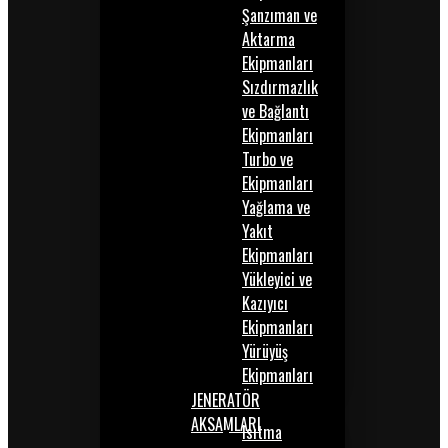
Şanzıman ve
Aktarma
Ekipmanları
Sızdırmazlık
ve Bağlantı
Ekipmanları
Turbo ve
Ekipmanları
Yağlama ve
Yakıt
Ekipmanları
Yükleyici ve
Kazıyıcı
Ekipmanları
Yürüyüş
Ekipmanları
JENERATÖR
AKSAMLARI
Isıtma