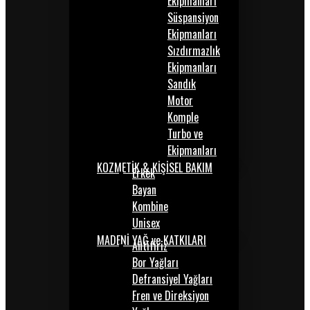
Ekipmanları
Süspansiyon
Ekipmanları
Sızdırmazlık
Ekipmanları
Sandık
Motor
Komple
Turbo ve
Ekipmanları
KOZMETİK & KİŞİSEL BAKIM
Erkek
Bayan
Kombine
Unisex
MADENİ YAĞ ve KATKILARI
Antifiriz
Bor Yağları
Defransiyel Yağları
Fren ve Direksiyon