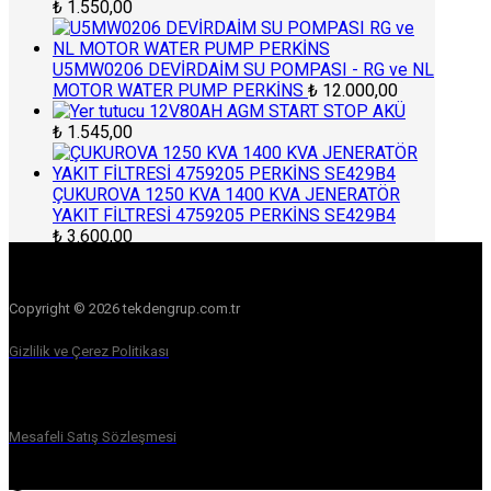
₺
1.550,00
U5MW0206 DEVİRDAİM SU POMPASI - RG ve NL
MOTOR WATER PUMP PERKİNS
₺
12.000,00
12V80AH AGM START STOP AKÜ
₺
1.545,00
ÇUKUROVA 1250 KVA 1400 KVA JENERATÖR
YAKIT FİLTRESİ 4759205 PERKİNS SE429B4
₺
3.600,00
Copyright © 2026 tekdengrup.com.tr
Gizlilik ve Çerez Politikası
Mesafeli Satış Sözleşmesi