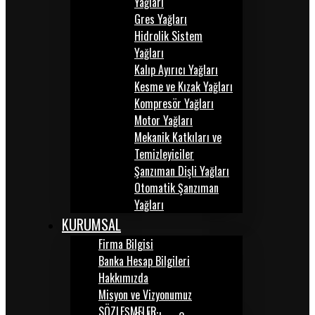
Yağları
Gres Yağları
Hidrolik Sistem
Yağları
Kalıp Ayırıcı Yağları
Kesme ve Kızak Yağları
Kompresör Yağları
Motor Yağları
Mekanik Katkıları ve
Temizleyiciler
Şanzıman Dişli Yağları
Otomatik Şanzıman
Yağları
KURUMSAL
Firma Bilgisi
Banka Hesap Bilgileri
Hakkımızda
Misyon ve Vizyonumuz
SÖZLEŞMELER