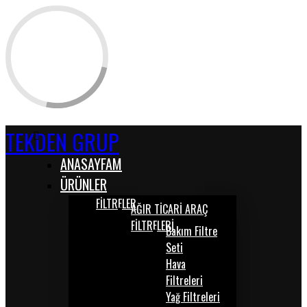
TEKDEN GRUP
ANASAYFAM
ÜRÜNLER
FİLTRELER
AĞIR TİCARİ ARAÇ
FİLTRELERİ
Bakım Filtre
Seti
Hava
Filtreleri
Yağ Filtreleri