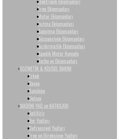
Elektronik Ekipmanları
Fren Ekipmanları
Motor Ekipmanları
Isıtma Ekipmanları
Soğutma Ekipmanları
Süspansiyon Ekipmanları
Sızdırmazlık Ekipmanları
Sandık Motor Komple
Turbo ve Ekipmanları
KOZMETİK & KİŞİSEL BAKIM
Erkek
Bayan
Kombine
Unisex
MADENİ YAĞ ve KATKILARI
Antifiriz
Bor Yağları
Defransiyel Yağları
Fren ve Direksiyon Yağları