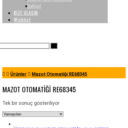
Sevkiyat
BİZE ULAŞIN
Wishlist
Ürünler
Mazot Otomatiği RE68345
MAZOT OTOMATIĞI RE68345
Tek bir sonuç gösteriliyor