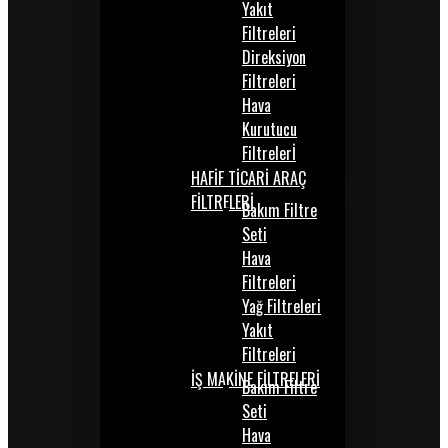
Yakıt
Filtreleri
Direksiyon
Filtreleri
Hava
Kurutucu
Filtrelerİ
HAFİF TİCARİ ARAÇ
FİLTRELERİ
Bakım Filtre
Seti
Hava
Filtreleri
Yağ Filtreleri
Yakıt
Filtreleri
İŞ MAKİNE FİLTRELERİ
Bakım Filtre
Seti
Hava