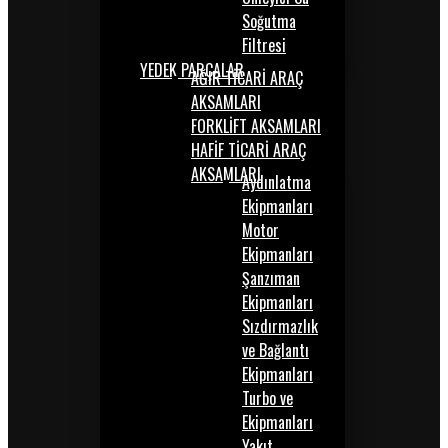
Soğutma
Filtresi
YEDEK PARÇALAR
AĞIR TİCARİ ARAÇ
AKSAMLARI
FORKLİFT AKSAMLARI
HAFİF TİCARİ ARAÇ
AKSAMLARI
Aydınlatma
Ekipmanları
Motor
Ekipmanları
Şanzıman
Ekipmanları
Sızdırmazlık
ve Bağlantı
Ekipmanları
Turbo ve
Ekipmanları
Yakıt