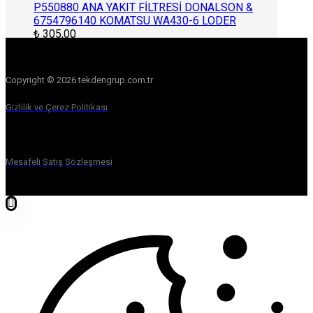
P550880 ANA YAKIT FİLTRESİ DONALSON &
6754796140 KOMATSU WA430-6 LODER
₺
305,00
Copyright © 2026 tekdengrup.com.tr
Gizlilik ve Çerez Politikası
Mesafeli Satış Sözleşmesi