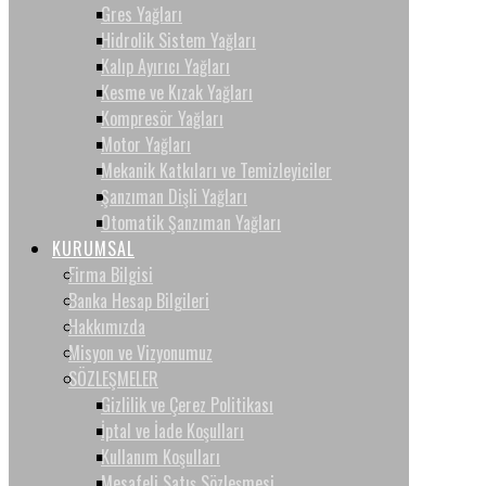
Gres Yağları
Hidrolik Sistem Yağları
Kalıp Ayırıcı Yağları
Kesme ve Kızak Yağları
Kompresör Yağları
Motor Yağları
Mekanik Katkıları ve Temizleyiciler
Şanzıman Dişli Yağları
Otomatik Şanzıman Yağları
KURUMSAL
Firma Bilgisi
Banka Hesap Bilgileri
Hakkımızda
Misyon ve Vizyonumuz
SÖZLEŞMELER
Gizlilik ve Çerez Politikası
İptal ve İade Koşulları
Kullanım Koşulları
Mesafeli Satış Sözleşmesi