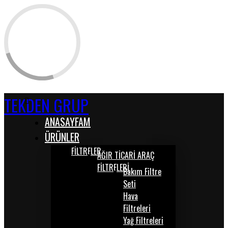
TEKDEN GRUP
ANASAYFAM
ÜRÜNLER
FİLTRELER
AĞIR TİCARİ ARAÇ
FİLTRELERİ
Bakım Filtre
Seti
Hava
Filtreleri
Yağ Filtreleri