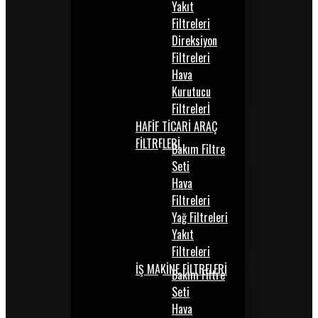
Yakıt
Filtreleri
Direksiyon
Filtreleri
Hava
Kurutucu
Filtrelerİ
HAFİF TİCARİ ARAÇ
FİLTRELERİ
Bakım Filtre
Seti
Hava
Filtreleri
Yağ Filtreleri
Yakıt
Filtreleri
İŞ MAKİNE FİLTRELERİ
Bakım Filtre
Seti
Hava