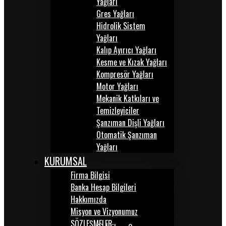
Yağları
Gres Yağları
Hidrolik Sistem
Yağları
Kalıp Ayırıcı Yağları
Kesme ve Kızak Yağları
Kompresör Yağları
Motor Yağları
Mekanik Katkıları ve
Temizleyiciler
Şanzıman Dişli Yağları
Otomatik Şanzıman
Yağları
KURUMSAL
Firma Bilgisi
Banka Hesap Bilgileri
Hakkımızda
Misyon ve Vizyonumuz
SÖZLEŞMELER