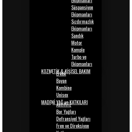
Ekipmanları
Süspansiyon
Ekipmanları
Sızdırmazlık
Ekipmanları
Sandık
Motor
Komple
Turbo ve
Ekipmanları
KOZMETİK & KİŞİSEL BAKIM
Erkek
Bayan
Kombine
Unisex
MADENİ YAĞ ve KATKILARI
Antifiriz
Bor Yağları
Defransiyel Yağları
Fren ve Direksiyon