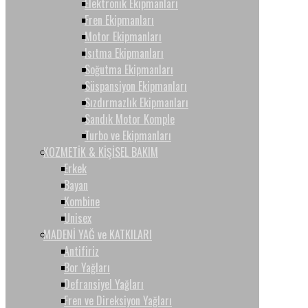
Elektronik Ekipmanları
Fren Ekipmanları
Motor Ekipmanları
Isıtma Ekipmanları
Soğutma Ekipmanları
Süspansiyon Ekipmanları
Sızdırmazlık Ekipmanları
Sandık Motor Komple
Turbo ve Ekipmanları
KOZMETİK & KİŞİSEL BAKIM
Erkek
Bayan
Kombine
Unisex
MADENİ YAĞ ve KATKILARI
Antifiriz
Bor Yağları
Defransiyel Yağları
Fren ve Direksiyon Yağları