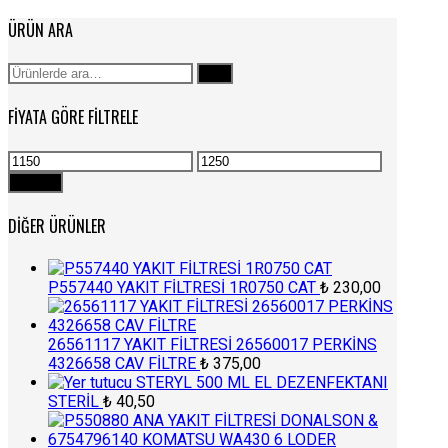
ÜRÜN ARA
Ara:
Ara
FIYATA GÖRE FILTRELE
En
En
düşük
yüksek
Filtrele
fiyat
fiyat
DIĞER ÜRÜNLER
P557440 YAKIT FİLTRESİ 1R0750 CAT
₺
230,00
26561117 YAKIT FİLTRESİ 26560017 PERKİNS
4326658 CAV FİLTRE
₺
375,00
STERYL 500 ML EL DEZENFEKTANI
STERİL
₺
40,50