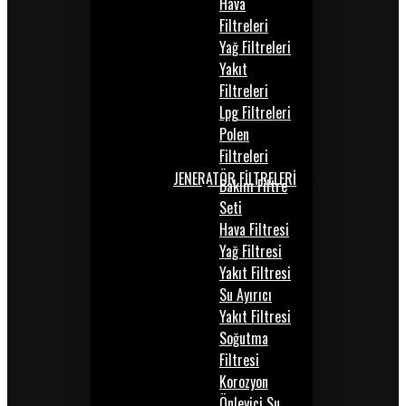
Hava
Filtreleri
Yağ Filtreleri
Yakıt
Filtreleri
Lpg Filtreleri
Polen
Filtreleri
JENERATÖR FİLTRELERİ
Bakım Filtre
Seti
Hava Filtresi
Yağ Filtresi
Yakıt Filtresi
Su Ayırıcı
Yakıt Filtresi
Soğutma
Filtresi
Korozyon
Önleyici Su