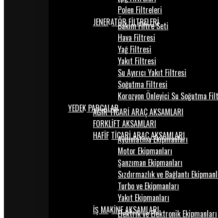
Polen Filtreleri
JENERATÖR FİLTRELERİ
Bakım Filtre Seti
Hava Filtresi
Yağ Filtresi
Yakıt Filtresi
Su Ayırıcı Yakıt Filtresi
Soğutma Filtresi
Korozyon Önleyici Su Soğutma Fil
YEDEK PARÇALAR
AĞIR TİCARİ ARAÇ AKSAMLARI
FORKLİFT AKSAMLARI
HAFİF TİCARİ ARAÇ AKSAMLARI
Aydınlatma Ekipmanları
Motor Ekipmanları
Şanzıman Ekipmanları
Sızdırmazlık ve Bağlantı Ekipmanl
Turbo ve Ekipmanları
Yakıt Ekipmanları
İŞ MAKİNE AKSAMLARI
Elektrik ve Elektronik Ekipmanları