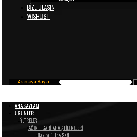
BİZE ULAŞIN
WISHLIST
Aramaya Başla
ANASAYFAM
ÜRÜNLER
FİLTRELER
AĞIR TİCARİ ARAÇ FİLTRELERİ
Bakım Filtre Seti