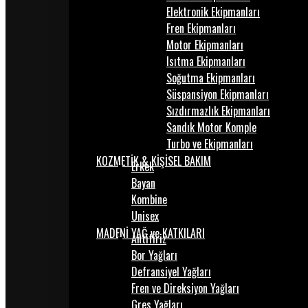
Elektronik Ekipmanları
Fren Ekipmanları
Motor Ekipmanları
Isıtma Ekipmanları
Soğutma Ekipmanları
Süspansiyon Ekipmanları
Sızdırmazlık Ekipmanları
Sandık Motor Komple
Turbo ve Ekipmanları
KOZMETİK & KİŞİSEL BAKIM
Erkek
Bayan
Kombine
Unisex
MADENİ YAĞ ve KATKILARI
Antifiriz
Bor Yağları
Defransiyel Yağları
Fren ve Direksiyon Yağları
Gres Yağları