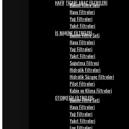
HAFİF TİCARİ ARAÇ FİLTRELERİ
Bakım Filtre Seti
Hava Filtreleri
Yağ Filtreleri
Yakıt Filtreleri
İŞ MAKİNE FİLTRELERİ
Bakım Filtre Seti
Hava Filtreleri
Yağ Filtreleri
Yakıt Filtreleri
Soğutma Filtresi
Hidrolik Filtreleri
Hidrolik Süzgeç Filtreleri
Pilot Filtreleri
Kabin ve Klima Filtreleri
OTOMOTİV FİLTRELERİ
Bakım Filtre Seti
Hava Filtreleri
Yağ Filtreleri
Yakıt Filtreleri
Lpg Filtreleri