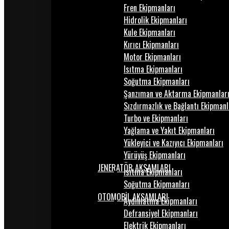
Fren Ekipmanları
Hidrolik Ekipmanları
Kule Ekipmanları
Kırıcı Ekipmanları
Motor Ekipmanları
Isıtma Ekipmanları
Soğutma Ekipmanları
Şanzıman ve Aktarma Ekipmanlar
Sızdırmazlık ve Bağlantı Ekipmanl
Turbo ve Ekipmanları
Yağlama ve Yakıt Ekipmanları
Yükleyici ve Kazıyıcı Ekipmanları
Yürüyüş Ekipmanları
JENERATÖR AKSAMLARI
Isıtma Ekipmanları
Soğutma Ekipmanları
OTOMOBİL AKSAMLARI
Aydınlatma Ekipmanları
Defransiyel Ekipmanları
Elektrik Ekipmanları