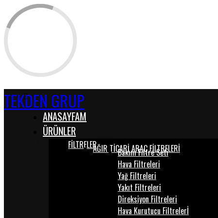
TEKDEN GRUP
ANASAYFAM
ÜRÜNLER
FİLTRELER
AĞIR TİCARİ ARAÇ FİLTRELERİ
Bakım Filtre Seti
Hava Filtreleri
Yağ Filtreleri
Yakıt Filtreleri
Direksiyon Filtreleri
Hava Kurutucu Filtrelerİ