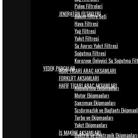
Polen Filtreleri
JENERATÖR FİLTRELERİ
Bakım Filtre Seti
Hava Filtresi
Yağ Filtresi
Yakıt Filtresi
Su Ayırıcı Yakıt Filtresi
Soğutma Filtresi
Korozyon Önleyici Su Soğutma Fil
YEDEK PARÇALAR
AĞIR TİCARİ ARAÇ AKSAMLARI
FORKLİFT AKSAMLARI
HAFİF TİCARİ ARAÇ AKSAMLARI
Aydınlatma Ekipmanları
Motor Ekipmanları
Şanzıman Ekipmanları
Sızdırmazlık ve Bağlantı Ekipmanl
Turbo ve Ekipmanları
Yakıt Ekipmanları
İŞ MAKİNE AKSAMLARI
Elektrik ve Elektronik Ekipmanları