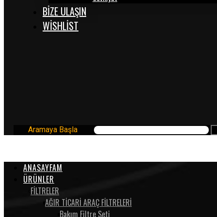
BİZE ULAŞIN
WISHLIST
Aramaya Başla
ANASAYFAM
ÜRÜNLER
FİLTRELER
AĞIR TİCARİ ARAÇ FİLTRELERİ
Bakım Filtre Seti