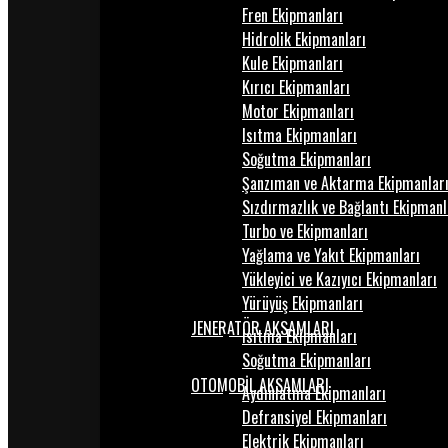
Fren Ekipmanları
Hidrolik Ekipmanları
Kule Ekipmanları
Kırıcı Ekipmanları
Motor Ekipmanları
Isıtma Ekipmanları
Soğutma Ekipmanları
Şanzıman ve Aktarma Ekipmanlar
Sızdırmazlık ve Bağlantı Ekipmanl
Turbo ve Ekipmanları
Yağlama ve Yakıt Ekipmanları
Yükleyici ve Kazıyıcı Ekipmanları
Yürüyüş Ekipmanları
JENERATÖR AKSAMLARI
Isıtma Ekipmanları
Soğutma Ekipmanları
OTOMOBİL AKSAMLARI
Aydınlatma Ekipmanları
Defransiyel Ekipmanları
Elektrik Ekipmanları