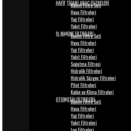
HAFİF TİCARİ ARAÇ FİLTRELERİ
Bakım Filtre Seti
Hava Filtreleri
Yağ Filtreleri
Yakıt Filtreleri
İŞ MAKİNE FİLTRELERİ
Bakım Filtre Seti
Hava Filtreleri
Yağ Filtreleri
Yakıt Filtreleri
Soğutma Filtresi
Hidrolik Filtreleri
Hidrolik Süzgeç Filtreleri
Pilot Filtreleri
Kabin ve Klima Filtreleri
OTOMOTİV FİLTRELERİ
Bakım Filtre Seti
Hava Filtreleri
Yağ Filtreleri
Yakıt Filtreleri
Lpg Filtreleri