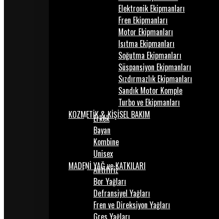
Elektronik Ekipmanları
Fren Ekipmanları
Motor Ekipmanları
Isıtma Ekipmanları
Soğutma Ekipmanları
Süspansiyon Ekipmanları
Sızdırmazlık Ekipmanları
Sandık Motor Komple
Turbo ve Ekipmanları
KOZMETİK & KİŞİSEL BAKIM
Erkek
Bayan
Kombine
Unisex
MADENİ YAĞ ve KATKILARI
Antifiriz
Bor Yağları
Defransiyel Yağları
Fren ve Direksiyon Yağları
Gres Yağları