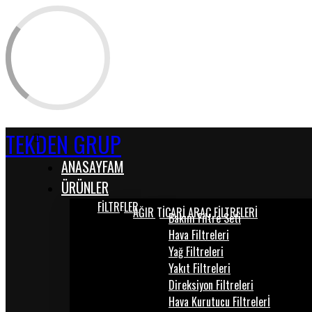
TEKDEN GRUP
ANASAYFAM
ÜRÜNLER
FİLTRELER
AĞIR TİCARİ ARAÇ FİLTRELERİ
Bakım Filtre Seti
Hava Filtreleri
Yağ Filtreleri
Yakıt Filtreleri
Direksiyon Filtreleri
Hava Kurutucu Filtrelerİ