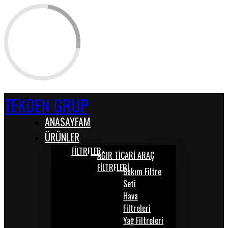
TEKDEN GRUP
ANASAYFAM
ÜRÜNLER
FİLTRELER
AĞIR TİCARİ ARAÇ
FİLTRELERİ
Bakım Filtre
Seti
Hava
Filtreleri
Yağ Filtreleri