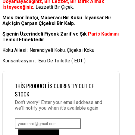
Doyamayacağınız, Bir Lezzet, Bir Isırık Almak
İsteyeceğiniz
.
Lezzetli Bir Çiçek.
Miss Dior İnatçı, Maceracı Bir Koku. İsyankar Bir
Aşk için Çarpan Çiçeksi Bir Kalp.
Şişenin Üzerindeli Fiyonk Zarif ve Şık
Paris Kadınını
Temsil Etmektedir.
Koku Ailesi : Narenciyeli Koku, Çiçeksi Koku
Konsantrasyon : Eau De Toilette ( EDT )
THIS PRODUCT IS CURRENTLY OUT OF
STOCK
Don't worry! Enter your email address and
we'll notify you when it's available again
Add me to waitlist