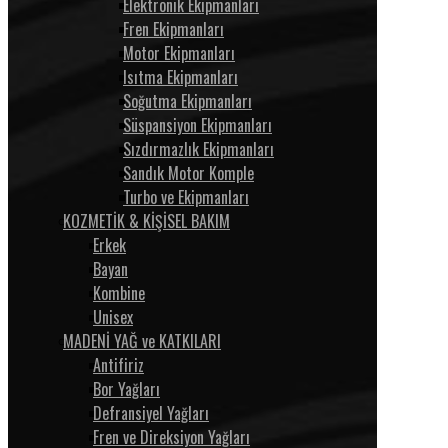
Elektronik Ekipmanları
Fren Ekipmanları
Motor Ekipmanları
Isıtma Ekipmanları
Soğutma Ekipmanları
Süspansiyon Ekipmanları
Sızdırmazlık Ekipmanları
Sandık Motor Komple
Turbo ve Ekipmanları
KOZMETİK & KİŞİSEL BAKIM
Erkek
Bayan
Kombine
Unisex
MADENİ YAĞ ve KATKILARI
Antifiriz
Bor Yağları
Defransiyel Yağları
Fren ve Direksiyon Yağları