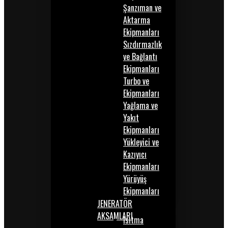
Şanzıman ve
Aktarma
Ekipmanları
Sızdırmazlık
ve Bağlantı
Ekipmanları
Turbo ve
Ekipmanları
Yağlama ve
Yakıt
Ekipmanları
Yükleyici ve
Kazıyıcı
Ekipmanları
Yürüyüş
Ekipmanları
JENERATÖR
AKSAMLARI
Isıtma