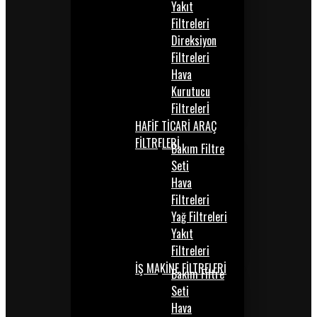
Yakıt
Filtreleri
Direksiyon
Filtreleri
Hava
Kurutucu
Filtrelerİ
HAFİF TİCARİ ARAÇ
FİLTRELERİ
Bakım Filtre
Seti
Hava
Filtreleri
Yağ Filtreleri
Yakıt
Filtreleri
İŞ MAKİNE FİLTRELERİ
Bakım Filtre
Seti
Hava