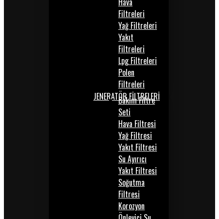
Hava
Filtreleri
Yağ Filtreleri
Yakıt
Filtreleri
Lpg Filtreleri
Polen
Filtreleri
JENERATÖR FİLTRELERİ
Bakım Filtre
Seti
Hava Filtresi
Yağ Filtresi
Yakıt Filtresi
Su Ayırıcı
Yakıt Filtresi
Soğutma
Filtresi
Korozyon
Önleyici Su