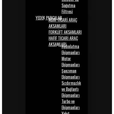
Soğutma
Filtresi
YEDEK PARÇALAR
AĞIR TİCARİ ARAÇ
AKSAMLARI
FORKLİFT AKSAMLARI
HAFİF TİCARİ ARAÇ
AKSAMLARI
Aydınlatma
Ekipmanları
Motor
Ekipmanları
Şanzıman
Ekipmanları
Sızdırmazlık
ve Bağlantı
Ekipmanları
Turbo ve
Ekipmanları
Yakıt