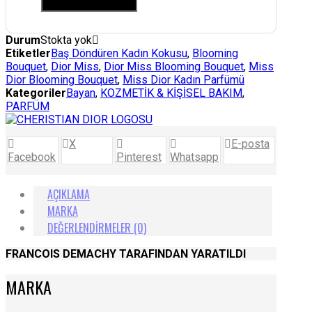
Durum
Stokta yok
Etiketler
Baş Döndüren Kadın Kokusu
,
Blooming
Bouquet
,
Dior Miss
,
Dior Miss Blooming Bouquet
,
Miss
Dior Blooming Bouquet
,
Miss Dior Kadın Parfümü
Kategoriler
Bayan
,
KOZMETİK & KİŞİSEL BAKIM
,
PARFÜM
X
E-posta
Facebook
Pinterest
Whatsapp
AÇIKLAMA
MARKA
DEĞERLENDIRMELER (0)
FRANCOIS DEMACHY TARAFINDAN YARATILDI
MARKA