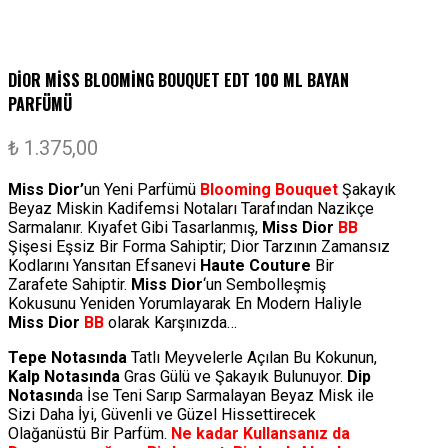
DIOR MISS BLOOMING BOUQUET EDT 100 ML BAYAN
PARFÜMÜ
₺
1.375,00
Miss Dior’
un Yeni Parfümü
Blooming Bouquet
Şakayık
Beyaz Miskin Kadifemsi Notaları Tarafından Nazikçe
Sarmalanır. Kıyafet Gibi Tasarlanmış,
Miss Dior
BB
Şişesi Eşsiz Bir Forma Sahiptir; Dior Tarzının Zamansız
Kodlarını Yansıtan Efsanevi
Haute Couture
Bir
Zarafete Sahiptir.
Miss Dior
‘un Sembolleşmiş
Kokusunu Yeniden Yorumlayarak En Modern Haliyle
Miss Dior
BB
olarak Karşınızda…
Tepe Notasında
Tatlı Meyvelerle Açılan Bu Kokunun,
Kalp Notasında
Gras Gülü ve Şakayık Bulunuyor.
Dip
Notasınd
a İse Teni Sarıp Sarmalayan Beyaz Misk ile
Sizi Daha İyi, Güvenli ve Güzel Hissettirecek
Olağanüstü Bir Parfüm.
Ne kadar Kullansanız da