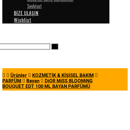
Sevkiyat
BİZE ULAŞIN
Wishlist
Ürünler
KOZMETİK & KİŞİSEL BAKIM
PARFÜM
Bayan
DiOR MiSS BLOOMiNG
BOUQUET EDT 100 ML BAYAN PARFÜMÜ