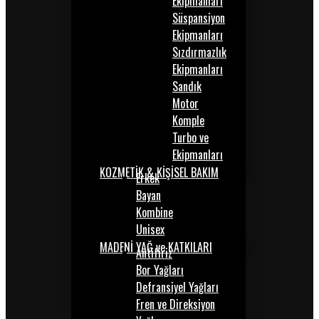
Ekipmanları
Süspansiyon
Ekipmanları
Sızdırmazlık
Ekipmanları
Sandık
Motor
Komple
Turbo ve
Ekipmanları
KOZMETİK & KİŞİSEL BAKIM
Erkek
Bayan
Kombine
Unisex
MADENİ YAĞ ve KATKILARI
Antifiriz
Bor Yağları
Defransiyel Yağları
Fren ve Direksiyon