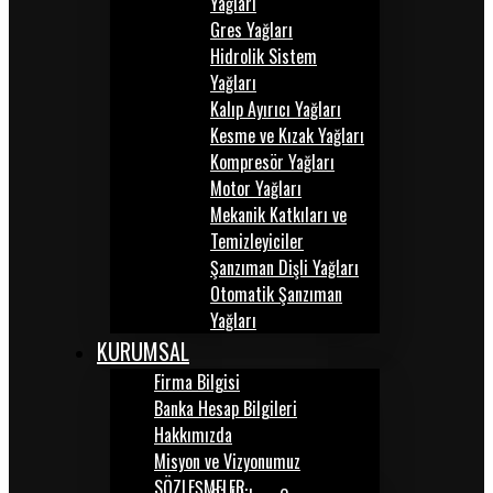
Yağları
Gres Yağları
Hidrolik Sistem
Yağları
Kalıp Ayırıcı Yağları
Kesme ve Kızak Yağları
Kompresör Yağları
Motor Yağları
Mekanik Katkıları ve
Temizleyiciler
Şanzıman Dişli Yağları
Otomatik Şanzıman
Yağları
KURUMSAL
Firma Bilgisi
Banka Hesap Bilgileri
Hakkımızda
Misyon ve Vizyonumuz
SÖZLEŞMELER