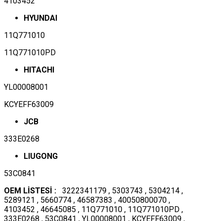
4103452
HYUNDAI
11Q771010
11Q771010PD
HITACHI
YL00008001
KCYEFF63009
JCB
333E0268
LIUGONG
53C0841
OEM LİSTESİ :
3222341179 , 5303743 , 5304214 ,
5289121 , 5660774 , 46587383 , 40050800070 ,
4103452 , 46645085 , 11Q771010 , 11Q771010PD ,
333E0268 , 53C0841 , YL00008001 , KCYEFF63009 ,