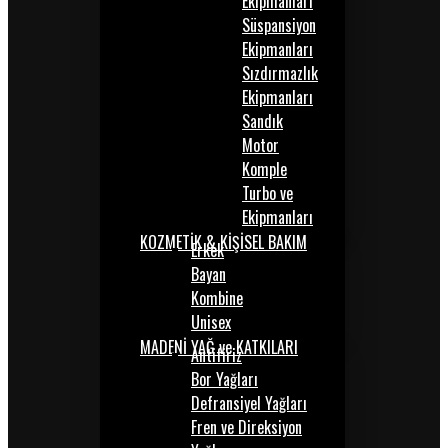
Ekipmanları
Süspansiyon
Ekipmanları
Sızdırmazlık
Ekipmanları
Sandık
Motor
Komple
Turbo ve
Ekipmanları
KOZMETİK & KİŞİSEL BAKIM
Erkek
Bayan
Kombine
Unisex
MADENİ YAĞ ve KATKILARI
Antifiriz
Bor Yağları
Defransiyel Yağları
Fren ve Direksiyon