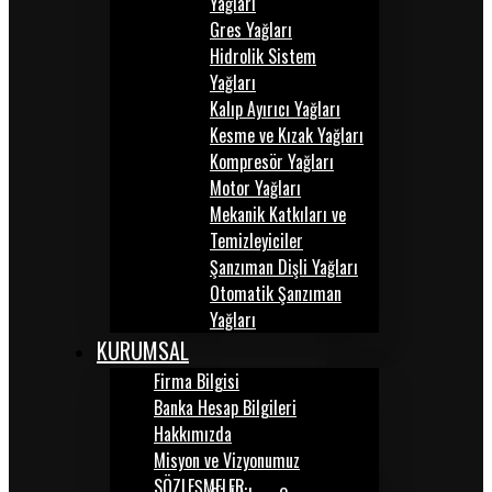
Yağları
Gres Yağları
Hidrolik Sistem
Yağları
Kalıp Ayırıcı Yağları
Kesme ve Kızak Yağları
Kompresör Yağları
Motor Yağları
Mekanik Katkıları ve
Temizleyiciler
Şanzıman Dişli Yağları
Otomatik Şanzıman
Yağları
KURUMSAL
Firma Bilgisi
Banka Hesap Bilgileri
Hakkımızda
Misyon ve Vizyonumuz
SÖZLEŞMELER