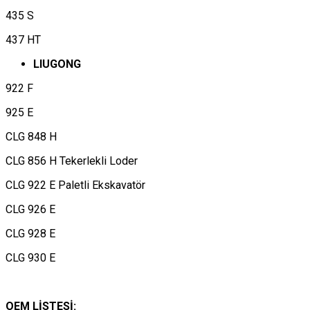
435 S
437 HT
LIUGONG
922 F
925 E
CLG 848 H
CLG 856 H Tekerlekli Loder
CLG 922 E Paletli Ekskavatör
CLG 926 E
CLG 928 E
CLG 930 E
OEM LİSTESİ: