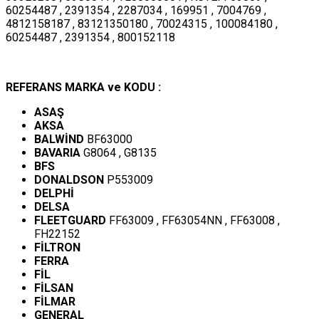
60254487 , 2391354 , 2287034 , 169951 , 7004769 ,
4812158187 , 83121350180 , 70024315 , 100084180 ,
60254487 , 2391354 , 800152118
REFERANS MARKA ve KODU :
ASAŞ
AKSA
BALWİND
BF63000
BAVARIA
G8064 , G8135
BFS
DONALDSON
P553009
DELPHİ
DELSA
FLEETGUARD
FF63009 , FF63054NN , FF63008 ,
FH22152
FİLTRON
FERRA
FİL
FİLSAN
FİLMAR
GENERAL