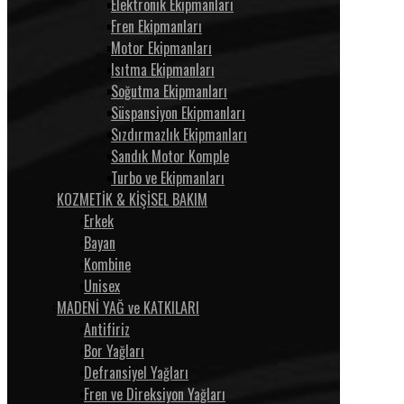
Elektronik Ekipmanları
Fren Ekipmanları
Motor Ekipmanları
Isıtma Ekipmanları
Soğutma Ekipmanları
Süspansiyon Ekipmanları
Sızdırmazlık Ekipmanları
Sandık Motor Komple
Turbo ve Ekipmanları
KOZMETİK & KİŞİSEL BAKIM
Erkek
Bayan
Kombine
Unisex
MADENİ YAĞ ve KATKILARI
Antifiriz
Bor Yağları
Defransiyel Yağları
Fren ve Direksiyon Yağları