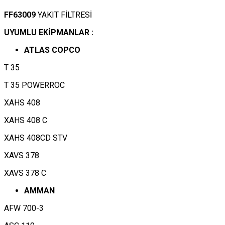
FF63009
YAKIT FİLTRESİ
UYUMLU EKİPMANLAR :
ATLAS COPCO
T 35
T 35 POWERROC
XAHS 408
XAHS 408 C
XAHS 408CD STV
XAVS 378
XAVS 378 C
AMMAN
AFW 700-3