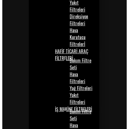
Yakıt
Filtreleri
Direksiyon
Filtreleri
Hava
Kurutucu
Filtrelerİ
HAFİF TİCARİ ARAÇ
FİLTRELERİ
Bakım Filtre
Seti
Hava
Filtreleri
Yağ Filtreleri
Yakıt
Filtreleri
İŞ MAKİNE FİLTRELERİ
Bakım Filtre
Seti
Hava