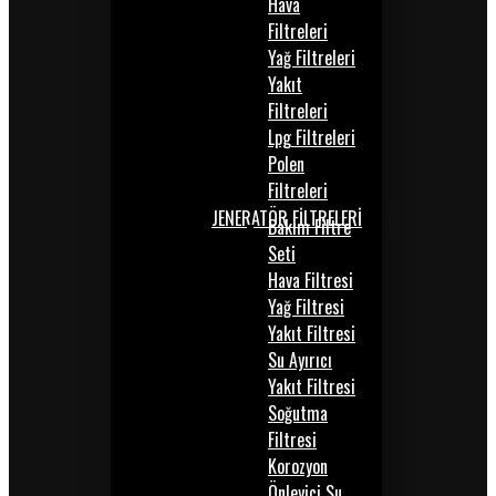
Hava
Filtreleri
Yağ Filtreleri
Yakıt
Filtreleri
Lpg Filtreleri
Polen
Filtreleri
JENERATÖR FİLTRELERİ
Bakım Filtre
Seti
Hava Filtresi
Yağ Filtresi
Yakıt Filtresi
Su Ayırıcı
Yakıt Filtresi
Soğutma
Filtresi
Korozyon
Önleyici Su