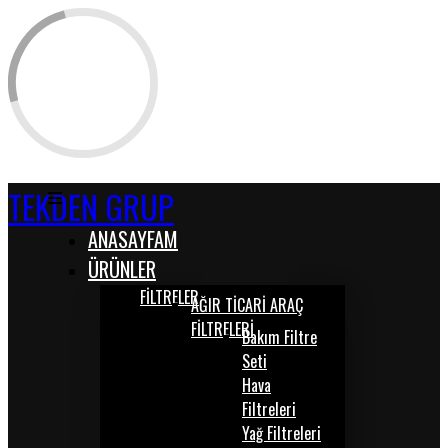
TEKDEN GRUP
ANASAYFAM
ÜRÜNLER
FİLTRELER
AĞIR TİCARİ ARAÇ
FİLTRELERİ
Bakım Filtre
Seti
Hava
Filtreleri
Yağ Filtreleri