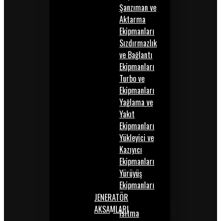
Şanzıman ve
Aktarma
Ekipmanları
Sızdırmazlık
ve Bağlantı
Ekipmanları
Turbo ve
Ekipmanları
Yağlama ve
Yakıt
Ekipmanları
Yükleyici ve
Kazıyıcı
Ekipmanları
Yürüyüş
Ekipmanları
JENERATÖR
AKSAMLARI
Isıtma