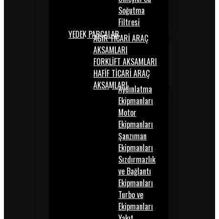
Soğutma
Filtresi
YEDEK PARÇALAR
AĞIR TİCARİ ARAÇ
AKSAMLARI
FORKLİFT AKSAMLARI
HAFİF TİCARİ ARAÇ
AKSAMLARI
Aydınlatma
Ekipmanları
Motor
Ekipmanları
Şanzıman
Ekipmanları
Sızdırmazlık
ve Bağlantı
Ekipmanları
Turbo ve
Ekipmanları
Yakıt