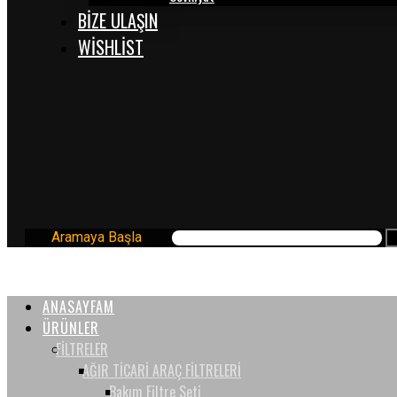
BİZE ULAŞIN
WISHLIST
Aramaya Başla
ANASAYFAM
ÜRÜNLER
FİLTRELER
AĞIR TİCARİ ARAÇ FİLTRELERİ
Bakım Filtre Seti