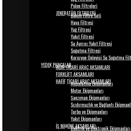
Polen Filtreleri
JENERATÖR FİLTRELERİ
Bakım Filtre Seti
Hava Filtresi
Yağ Filtresi
Yakıt Filtresi
Su Ayırıcı Yakıt Filtresi
Soğutma Filtresi
Korozyon Önleyici Su Soğutma Fil
YEDEK PARÇALAR
AĞIR TİCARİ ARAÇ AKSAMLARI
FORKLİFT AKSAMLARI
HAFİF TİCARİ ARAÇ AKSAMLARI
Aydınlatma Ekipmanları
Motor Ekipmanları
Şanzıman Ekipmanları
Sızdırmazlık ve Bağlantı Ekipmanl
Turbo ve Ekipmanları
Yakıt Ekipmanları
İŞ MAKİNE AKSAMLARI
Elektrik ve Elektronik Ekipmanları