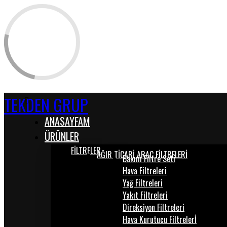
TEKDEN GRUP
ANASAYFAM
ÜRÜNLER
FİLTRELER
AĞIR TİCARİ ARAÇ FİLTRELERİ
Bakım Filtre Seti
Hava Filtreleri
Yağ Filtreleri
Yakıt Filtreleri
Direksiyon Filtreleri
Hava Kurutucu Filtrelerİ