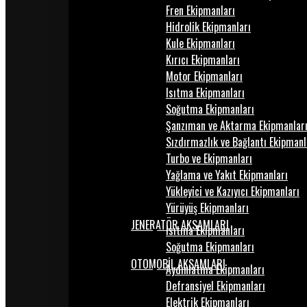
Fren Ekipmanları
Hidrolik Ekipmanları
Kule Ekipmanları
Kırıcı Ekipmanları
Motor Ekipmanları
Isıtma Ekipmanları
Soğutma Ekipmanları
Şanzıman ve Aktarma Ekipmanlar
Sızdırmazlık ve Bağlantı Ekipmanl
Turbo ve Ekipmanları
Yağlama ve Yakıt Ekipmanları
Yükleyici ve Kazıyıcı Ekipmanları
Yürüyüş Ekipmanları
JENERATÖR AKSAMLARI
Isıtma Ekipmanları
Soğutma Ekipmanları
OTOMOBİL AKSAMLARI
Aydınlatma Ekipmanları
Defransiyel Ekipmanları
Elektrik Ekipmanları