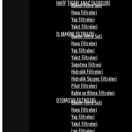
HAFİF TİCARİ ARAÇ FİLTRELERİ
Bakım Filtre Seti
Hava Filtreleri
Yağ Filtreleri
Yakıt Filtreleri
İŞ MAKİNE FİLTRELERİ
Bakım Filtre Seti
Hava Filtreleri
Yağ Filtreleri
Yakıt Filtreleri
Soğutma Filtresi
Hidrolik Filtreleri
Hidrolik Süzgeç Filtreleri
Pilot Filtreleri
Kabin ve Klima Filtreleri
OTOMOTİV FİLTRELERİ
Bakım Filtre Seti
Hava Filtreleri
Yağ Filtreleri
Yakıt Filtreleri
Lpg Filtreleri