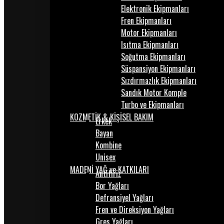
Elektronik Ekipmanları
Fren Ekipmanları
Motor Ekipmanları
Isıtma Ekipmanları
Soğutma Ekipmanları
Süspansiyon Ekipmanları
Sızdırmazlık Ekipmanları
Sandık Motor Komple
Turbo ve Ekipmanları
KOZMETİK & KİŞİSEL BAKIM
Erkek
Bayan
Kombine
Unisex
MADENİ YAĞ ve KATKILARI
Antifiriz
Bor Yağları
Defransiyel Yağları
Fren ve Direksiyon Yağları
Gres Yağları