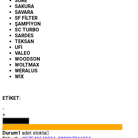
SURE
SAKURA
SAVARA
SF FİLTER
ŞAMPİYON
SC TURBO
SARDES
TEKSAN
UFİ
VALEO
WOODSON
WOLTMAX
WERALUS
WİX
ETİKET:
-
ISUZU
+
YAKIT
Sepete Ekle
FİLTRESİ
898037011051
Durum
1
adet stokta
adet