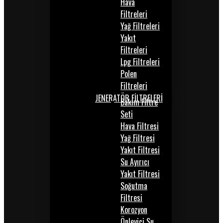
Hava
Filtreleri
Yağ Filtreleri
Yakıt
Filtreleri
Lpg Filtreleri
Polen
Filtreleri
JENERATÖR FİLTRELERİ
Bakım Filtre
Seti
Hava Filtresi
Yağ Filtresi
Yakıt Filtresi
Su Ayırıcı
Yakıt Filtresi
Soğutma
Filtresi
Korozyon
Önleyici Su