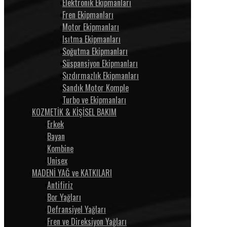
Elektronik Ekipmanları
Fren Ekipmanları
Motor Ekipmanları
Isıtma Ekipmanları
Soğutma Ekipmanları
Süspansiyon Ekipmanları
Sızdırmazlık Ekipmanları
Sandık Motor Komple
Turbo ve Ekipmanları
KOZMETİK & KİŞİSEL BAKIM
Erkek
Bayan
Kombine
Unisex
MADENİ YAĞ ve KATKILARI
Antifiriz
Bor Yağları
Defransiyel Yağları
Fren ve Direksiyon Yağları