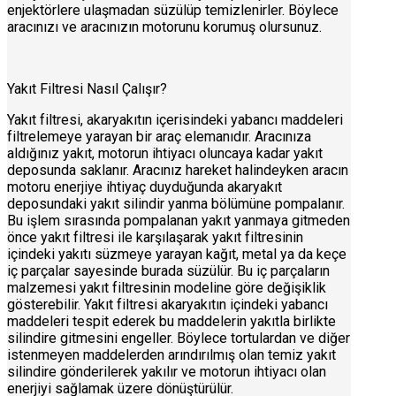
enjektörlere ulaşmadan süzülüp temizlenirler. Böylece
aracınızı ve aracınızın motorunu korumuş olursunuz.
Yakıt Filtresi Nasıl Çalışır?
Yakıt filtresi, akaryakıtın içerisindeki yabancı maddeleri
filtrelemeye yarayan bir araç elemanıdır. Aracınıza
aldığınız yakıt, motorun ihtiyacı oluncaya kadar yakıt
deposunda saklanır. Aracınız hareket halindeyken aracın
motoru enerjiye ihtiyaç duyduğunda akaryakıt
deposundaki yakıt silindir yanma bölümüne pompalanır.
Bu işlem sırasında pompalanan yakıt yanmaya gitmeden
önce yakıt filtresi ile karşılaşarak yakıt filtresinin
içindeki yakıtı süzmeye yarayan kağıt, metal ya da keçe
iç parçalar sayesinde burada süzülür. Bu iç parçaların
malzemesi yakıt filtresinin modeline göre değişiklik
gösterebilir. Yakıt filtresi akaryakıtın içindeki yabancı
maddeleri tespit ederek bu maddelerin yakıtla birlikte
silindire gitmesini engeller. Böylece tortulardan ve diğer
istenmeyen maddelerden arındırılmış olan temiz yakıt
silindire gönderilerek yakılır ve motorun ihtiyacı olan
enerjiyi sağlamak üzere dönüştürülür.