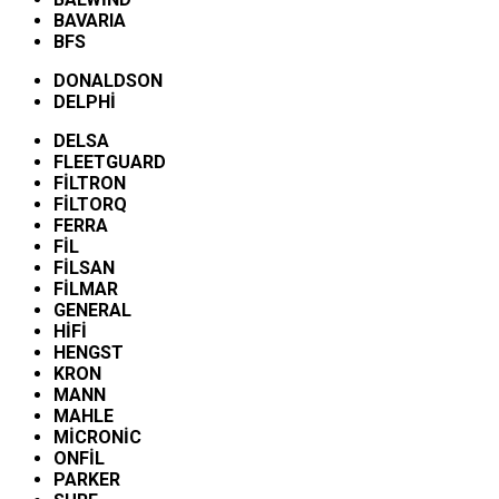
BAVARIA
BFS
DONALDSON
DELPHİ
DELSA
FLEETGUARD
FİLTRON
FİLTORQ
FERRA
FİL
FİLSAN
FİLMAR
GENERAL
HİFİ
HENGST
KRON
MANN
MAHLE
MİCRONİC
ONFİL
PARKER