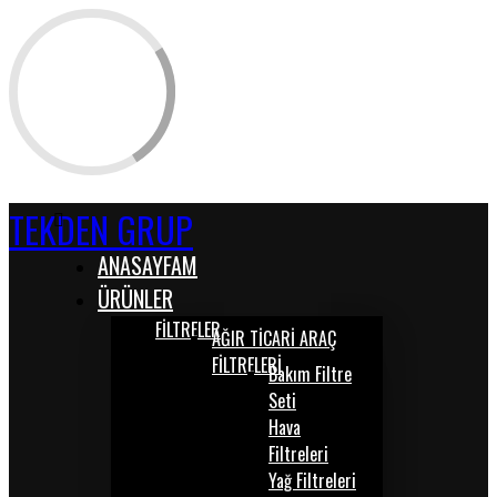
TEKDEN GRUP
ANASAYFAM
ÜRÜNLER
FİLTRELER
AĞIR TİCARİ ARAÇ
FİLTRELERİ
Bakım Filtre
Seti
Hava
Filtreleri
Yağ Filtreleri