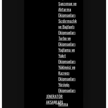
Şanzıman ve
Aktarma
Ekipmanları
Sızdırmazlık
ve Bağlantı
Ekipmanları
Turbo ve
Ekipmanları
Yağlama ve
Yakıt
Ekipmanları
Yükleyici ve
Kazıyıcı
Ekipmanları
Yürüyüş
Ekipmanları
JENERATÖR
AKSAMLARI
Isıtma