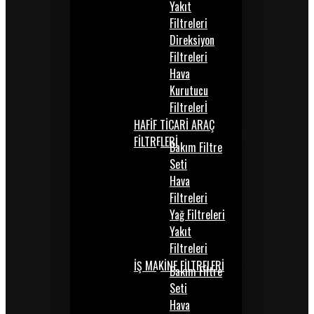
Yakıt
Filtreleri
Direksiyon
Filtreleri
Hava
Kurutucu
Filtrelerİ
HAFİF TİCARİ ARAÇ
FİLTRELERİ
Bakım Filtre
Seti
Hava
Filtreleri
Yağ Filtreleri
Yakıt
Filtreleri
İŞ MAKİNE FİLTRELERİ
Bakım Filtre
Seti
Hava