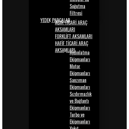
Soğutma
Filtresi
YEDEK PARÇALAR
AĞIR TİCARİ ARAÇ
AKSAMLARI
FORKLİFT AKSAMLARI
HAFİF TİCARİ ARAÇ
AKSAMLARI
Aydınlatma
Ekipmanları
Motor
Ekipmanları
Şanzıman
Ekipmanları
Sızdırmazlık
ve Bağlantı
Ekipmanları
Turbo ve
Ekipmanları
Yakıt