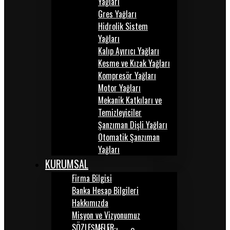
Yağları
Gres Yağları
Hidrolik Sistem
Yağları
Kalıp Ayırıcı Yağları
Kesme ve Kızak Yağları
Kompresör Yağları
Motor Yağları
Mekanik Katkıları ve
Temizleyiciler
Şanzıman Dişli Yağları
Otomatik Şanzıman
Yağları
KURUMSAL
Firma Bilgisi
Banka Hesap Bilgileri
Hakkımızda
Misyon ve Vizyonumuz
SÖZLEŞMELER