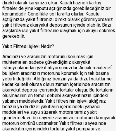
direkt olarak karşınıza çıkar. Kapalı hazneli kartuş
filtreler de yine kaputu açtığınızda görebileceğiniz bir
konumdadır. Genellikle sol tarafta olurlar. Kaputu
açtığınızda yakıt filtrenizi direkt olarak göremiyorsanız
yakıt filtreniz akaryakıt deposunun içinde olabilir. Bazı
araçlarda ise yakıt filtresine ulaşmak için aküyü sökmek
gerekebilir.
Yakıt Filtresi İşlevi Nedir?
Aracınızı ve aracınızın motorunu korumak için
muhtemelen sadece güvendiğiniz akaryakıt
istasyonlarından yakıt alıyorsunuzdur. Ancak maalesef
bu işlem aracınızın motorunu korumak için tek başına
yeterli değildir. Aldığınız benzin ya da dizel yakıtlar ne
kadar kaliteli olursa olsun zaman içerisinde aracınızın
akaryakıt deposu içerisinde tortular oluşur. Bu tortuların
oluşmasının en temel sebebi akaryakıtınızın içindeki
yabancı maddelerdir. Yakıt filtresinin işlevi aldığınız
benzin ya da dizel yakıtların içerisindeki yabancı
maddeleri ve suyu süzerek motora temiz yakıt
göndermek ve bu sayede aracınızın motorunu koruyarak
motorun ömrünü uzatmaktır. Yakıt filtresi sayesinde
akaryakıtın içerisindeki tortular yakıt pompası ve