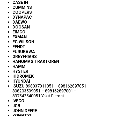
CASE IH
CUMMINS
COOPERS
DYNAPAC
DAEWO
DOOSAN
EIMCO
EXMAN
FG WILSON
FENDT
FURUKAWA
GREYFRIARS
HANOMAG TRAKTOREN
HAMM
HYSTER
HİDROMEK
HYUNDAI
ISUZU
898037011051 – 898162897051 –
898203599051 – 898162897001 –
897542540051 Yakıt Filtresi
IVECO
JCB
JOHN DEERE
KOMATSU