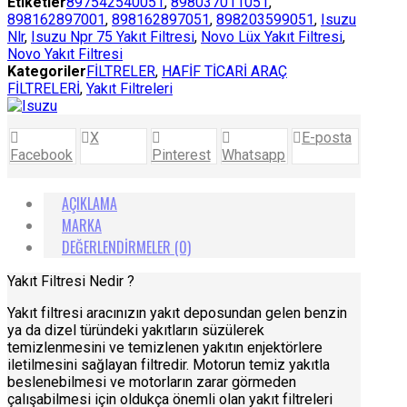
Etiketler
897542540051
,
898037011051
,
898162897001
,
898162897051
,
898203599051
,
Isuzu
Nlr
,
Isuzu Npr 75 Yakıt Filtresi
,
Novo Lüx Yakıt Filtresi
,
Novo Yakıt Filtresi
Kategoriler
FİLTRELER
,
HAFİF TİCARİ ARAÇ
FİLTRELERİ
,
Yakıt Filtreleri
X
E-posta
Facebook
Pinterest
Whatsapp
AÇIKLAMA
MARKA
DEĞERLENDIRMELER (0)
Yakıt Filtresi Nedir ?
Yakıt filtresi aracınızın yakıt deposundan gelen benzin
ya da dizel türündeki yakıtların süzülerek
temizlenmesini ve temizlenen yakıtın enjektörlere
iletilmesini sağlayan filtredir. Motorun temiz yakıtla
beslenebilmesi ve motorların zarar görmeden
çalışabilmesi için oldukça önemli olan yakıt filtreleri