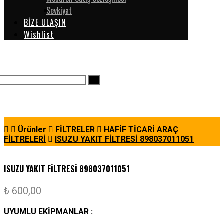
Sevkiyat
BİZE ULAŞIN
Wishlist
Ürünler
FİLTRELER
HAFİF TİCARİ ARAÇ
FİLTRELERİ
ISUZU YAKIT FİLTRESİ 898037011051
ISUZU YAKIT FİLTRESİ 898037011051
₺
600,00
UYUMLU EKİPMANLAR :