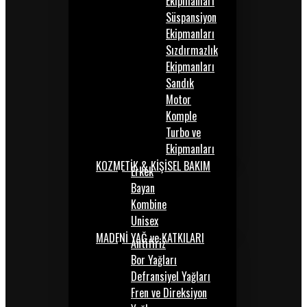
Ekipmanları
Süspansiyon
Ekipmanları
Sızdırmazlık
Ekipmanları
Sandık
Motor
Komple
Turbo ve
Ekipmanları
KOZMETİK & KİŞİSEL BAKIM
Erkek
Bayan
Kombine
Unisex
MADENİ YAĞ ve KATKILARI
Antifiriz
Bor Yağları
Defransiyel Yağları
Fren ve Direksiyon