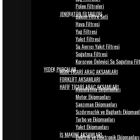
Polen Filtreleri
JENERATÖR FİLTRELERİ
Bakım Filtre Seti
Hava Filtresi
Yağ Filtresi
Yakıt Filtresi
Su Ayırıcı Yakıt Filtresi
Soğutma Filtresi
Korozyon Önleyici Su Soğutma Fil
YEDEK PARÇALAR
AĞIR TİCARİ ARAÇ AKSAMLARI
FORKLİFT AKSAMLARI
HAFİF TİCARİ ARAÇ AKSAMLARI
Aydınlatma Ekipmanları
Motor Ekipmanları
Şanzıman Ekipmanları
Sızdırmazlık ve Bağlantı Ekipmanl
Turbo ve Ekipmanları
Yakıt Ekipmanları
İŞ MAKİNE AKSAMLARI
Elektrik ve Elektronik Ekipmanları