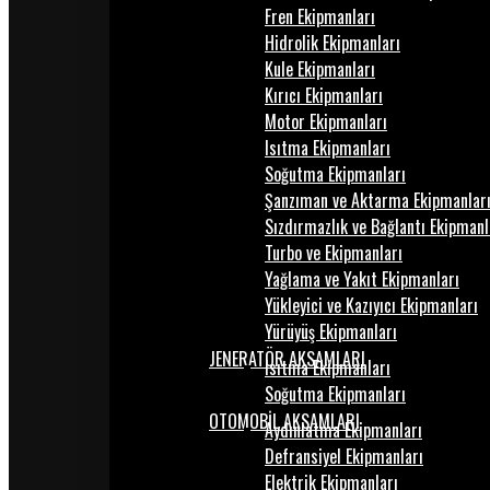
Fren Ekipmanları
Hidrolik Ekipmanları
Kule Ekipmanları
Kırıcı Ekipmanları
Motor Ekipmanları
Isıtma Ekipmanları
Soğutma Ekipmanları
Şanzıman ve Aktarma Ekipmanlar
Sızdırmazlık ve Bağlantı Ekipmanl
Turbo ve Ekipmanları
Yağlama ve Yakıt Ekipmanları
Yükleyici ve Kazıyıcı Ekipmanları
Yürüyüş Ekipmanları
JENERATÖR AKSAMLARI
Isıtma Ekipmanları
Soğutma Ekipmanları
OTOMOBİL AKSAMLARI
Aydınlatma Ekipmanları
Defransiyel Ekipmanları
Elektrik Ekipmanları