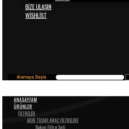
BİZE ULAŞIN
WISHLIST
Aramaya Başla
ANASAYFAM
ÜRÜNLER
FİLTRELER
AĞIR TİCARİ ARAÇ FİLTRELERİ
Bakım Filtre Seti