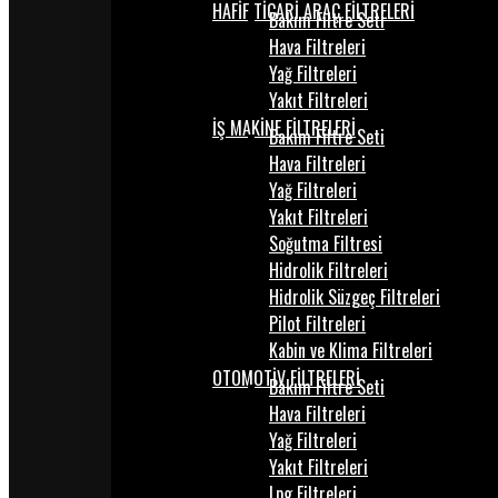
HAFİF TİCARİ ARAÇ FİLTRELERİ
Bakım Filtre Seti
Hava Filtreleri
Yağ Filtreleri
Yakıt Filtreleri
İŞ MAKİNE FİLTRELERİ
Bakım Filtre Seti
Hava Filtreleri
Yağ Filtreleri
Yakıt Filtreleri
Soğutma Filtresi
Hidrolik Filtreleri
Hidrolik Süzgeç Filtreleri
Pilot Filtreleri
Kabin ve Klima Filtreleri
OTOMOTİV FİLTRELERİ
Bakım Filtre Seti
Hava Filtreleri
Yağ Filtreleri
Yakıt Filtreleri
Lpg Filtreleri