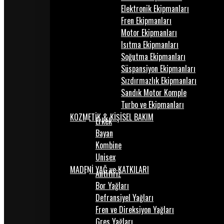
Elektronik Ekipmanları
Fren Ekipmanları
Motor Ekipmanları
Isıtma Ekipmanları
Soğutma Ekipmanları
Süspansiyon Ekipmanları
Sızdırmazlık Ekipmanları
Sandık Motor Komple
Turbo ve Ekipmanları
KOZMETİK & KİŞİSEL BAKIM
Erkek
Bayan
Kombine
Unisex
MADENİ YAĞ ve KATKILARI
Antifiriz
Bor Yağları
Defransiyel Yağları
Fren ve Direksiyon Yağları
Gres Yağları