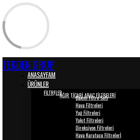
TEKDEN GRUP
ANASAYFAM
ÜRÜNLER
FİLTRELER
AĞIR TİCARİ ARAÇ FİLTRELERİ
Bakım Filtre Seti
Hava Filtreleri
Yağ Filtreleri
Yakıt Filtreleri
Direksiyon Filtreleri
Hava Kurutucu Filtrelerİ