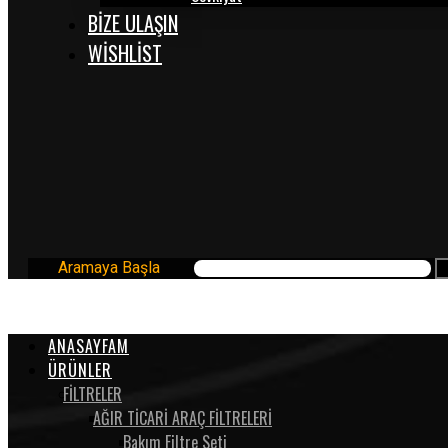
BİZE ULAŞIN
WISHLIST
Aramaya Başla
ANASAYFAM
ÜRÜNLER
FİLTRELER
AĞIR TİCARİ ARAÇ FİLTRELERİ
Bakım Filtre Seti