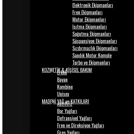
Elektronik Ekipmanları
Fren Ekipmanları
Motor Ekipmanları
Isıtma Ekipmanları
Soğutma Ekipmanları
Süspansiyon Ekipmanları
Sızdırmazlık Ekipmanları
Sandık Motor Komple
Turbo ve Ekipmanları
KOZMETİK & KİŞİSEL BAKIM
Erkek
Bayan
Kombine
Unisex
MADENİ YAĞ ve KATKILARI
Antifiriz
Bor Yağları
Defransiyel Yağları
Fren ve Direksiyon Yağları
Gres Yağları