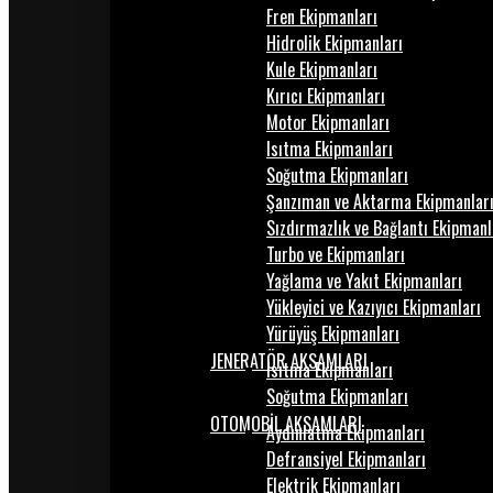
Fren Ekipmanları
Hidrolik Ekipmanları
Kule Ekipmanları
Kırıcı Ekipmanları
Motor Ekipmanları
Isıtma Ekipmanları
Soğutma Ekipmanları
Şanzıman ve Aktarma Ekipmanlar
Sızdırmazlık ve Bağlantı Ekipmanl
Turbo ve Ekipmanları
Yağlama ve Yakıt Ekipmanları
Yükleyici ve Kazıyıcı Ekipmanları
Yürüyüş Ekipmanları
JENERATÖR AKSAMLARI
Isıtma Ekipmanları
Soğutma Ekipmanları
OTOMOBİL AKSAMLARI
Aydınlatma Ekipmanları
Defransiyel Ekipmanları
Elektrik Ekipmanları