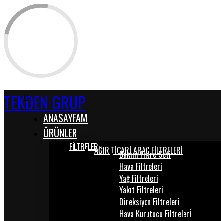
TEKDEN GRUP
ANASAYFAM
ÜRÜNLER
FİLTRELER
AĞIR TİCARİ ARAÇ FİLTRELERİ
Bakım Filtre Seti
Hava Filtreleri
Yağ Filtreleri
Yakıt Filtreleri
Direksiyon Filtreleri
Hava Kurutucu Filtrelerİ