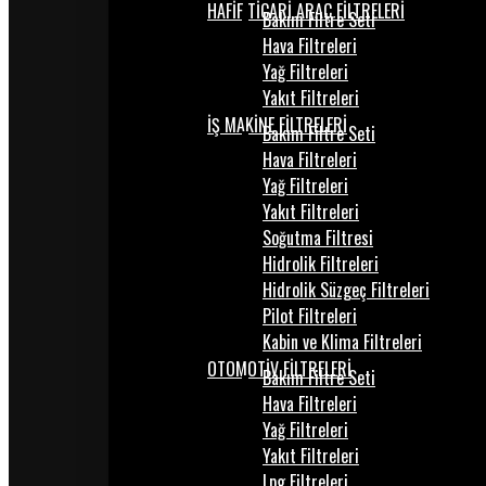
HAFİF TİCARİ ARAÇ FİLTRELERİ
Bakım Filtre Seti
Hava Filtreleri
Yağ Filtreleri
Yakıt Filtreleri
İŞ MAKİNE FİLTRELERİ
Bakım Filtre Seti
Hava Filtreleri
Yağ Filtreleri
Yakıt Filtreleri
Soğutma Filtresi
Hidrolik Filtreleri
Hidrolik Süzgeç Filtreleri
Pilot Filtreleri
Kabin ve Klima Filtreleri
OTOMOTİV FİLTRELERİ
Bakım Filtre Seti
Hava Filtreleri
Yağ Filtreleri
Yakıt Filtreleri
Lpg Filtreleri