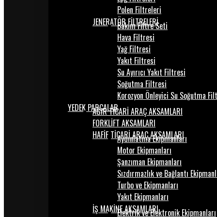
Polen Filtreleri
JENERATÖR FİLTRELERİ
Bakım Filtre Seti
Hava Filtresi
Yağ Filtresi
Yakıt Filtresi
Su Ayırıcı Yakıt Filtresi
Soğutma Filtresi
Korozyon Önleyici Su Soğutma Fil
YEDEK PARÇALAR
AĞIR TİCARİ ARAÇ AKSAMLARI
FORKLİFT AKSAMLARI
HAFİF TİCARİ ARAÇ AKSAMLARI
Aydınlatma Ekipmanları
Motor Ekipmanları
Şanzıman Ekipmanları
Sızdırmazlık ve Bağlantı Ekipmanl
Turbo ve Ekipmanları
Yakıt Ekipmanları
İŞ MAKİNE AKSAMLARI
Elektrik ve Elektronik Ekipmanları