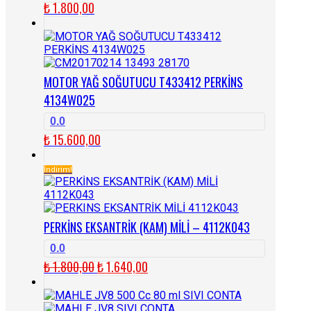
₺
1.800,00
MOTOR YAĞ SOĞUTUCU T433412 PERKİNS
4134W025
0.0
₺
15.600,00
İndirim!
PERKİNS EKSANTRİK (KAM) MİLİ – 4112K043
0.0
Orijinal
Şu
₺
1.800,00
₺
1.640,00
fiyat:
andaki
₺ 1.800,00.
fiyat: