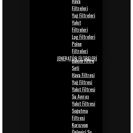
Hava
Filtreleri
Yağ Filtreleri
Yakıt
Filtreleri
Lpg Filtreleri
Polen
Filtreleri
JENERATÖR FİLTRELERİ
Bakım Filtre
Seti
Hava Filtresi
Yağ Filtresi
Yakıt Filtresi
Su Ayırıcı
Yakıt Filtresi
Soğutma
Filtresi
Korozyon
Önleyici Su