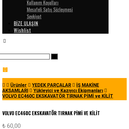
Kullanım Koşulları
Mesafeli Satış Sözleşmesi
Sevkiyat
BİZE ULAŞIN
Wishlist
Ürünler
YEDEK PARÇALAR
İŞ MAKİNE
AKSAMLARI
Yükleyici ve Kazıyıcı Ekipmanları
VOLVO EC460C EKSKAVATÖR TIRNAK PİMİ ve KİLİT
VOLVO EC460C EKSKAVATÖR TIRNAK PİMİ VE KİLİT
₺
60,00