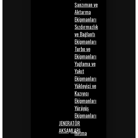
Şanzıman ve
Aktarma
Ekipmanları
Sızdırmazlık
ve Bağlantı
Ekipmanları
Turbo ve
Ekipmanları
Yağlama ve
Yakıt
Ekipmanları
Yükleyici ve
Kazıyıcı
Ekipmanları
Yürüyüş
Ekipmanları
JENERATÖR
AKSAMLARI
Isıtma