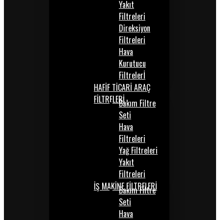
Yakıt
Filtreleri
Direksiyon
Filtreleri
Hava
Kurutucu
Filtrelerİ
HAFİF TİCARİ ARAÇ
FİLTRELERİ
Bakım Filtre
Seti
Hava
Filtreleri
Yağ Filtreleri
Yakıt
Filtreleri
İŞ MAKİNE FİLTRELERİ
Bakım Filtre
Seti
Hava