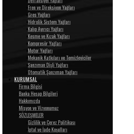
Defransiyel Yağları
Fren ve Direksiyon Yağları
Gres Yağları
Hidrolik Sistem Yağları
Kalıp Ayırıcı Yağları
Kesme ve Kızak Yağları
Kompresör Yağları
Motor Yağları
Mekanik Katkıları ve Temizleyiciler
Şanzıman Dişli Yağları
Otomatik Şanzıman Yağları
KURUMSAL
Firma Bilgisi
Banka Hesap Bilgileri
Hakkımızda
Misyon ve Vizyonumuz
SÖZLEŞMELER
Gizlilik ve Çerez Politikası
İptal ve İade Koşulları