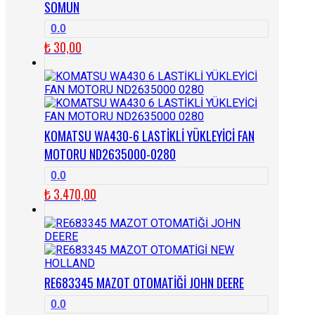
SOMUN
0.0
₺
30,00
KOMATSU WA430-6 LASTİKLİ YÜKLEYİCİ FAN
MOTORU ND2635000-0280
0.0
₺
3.470,00
RE683345 MAZOT OTOMATİĞİ JOHN DEERE
0.0