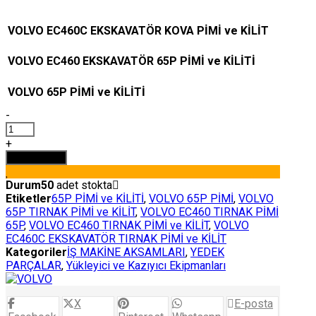
VOLVO EC460C EKSKAVATÖR KOVA PİMİ ve KİLİT
VOLVO EC460 EKSKAVATÖR 65P PİMİ ve KİLİTİ
VOLVO 65P PİMİ ve KİLİTİ
-
VOLVO
EC460C
+
EKSKAVATÖR
Sepete Ekle
TIRNAK
PİMİ
Durum
50
adet stokta
ve
Etiketler
65P PİMİ ve KİLİTİ
,
VOLVO 65P PİMİ
,
VOLVO
KİLİT
65P TIRNAK PİMİ ve KİLİT
,
VOLVO EC460 TIRNAK PİMİ
adet
65P
,
VOLVO EC460 TIRNAK PİMİ ve KİLİT
,
VOLVO
EC460C EKSKAVATÖR TIRNAK PİMİ ve KİLİT
Kategoriler
İŞ MAKİNE AKSAMLARI
,
YEDEK
PARÇALAR
,
Yükleyici ve Kazıyıcı Ekipmanları
X
E-posta