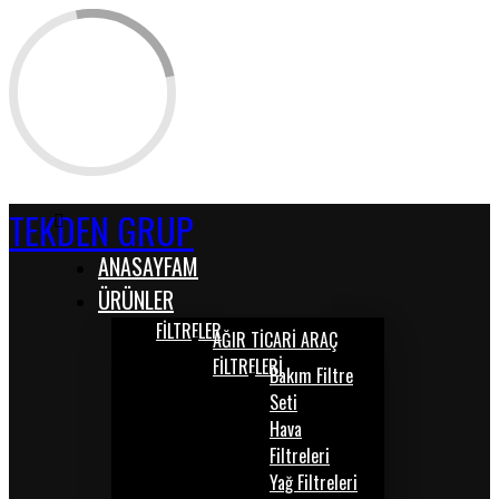
TEKDEN GRUP
ANASAYFAM
ÜRÜNLER
FİLTRELER
AĞIR TİCARİ ARAÇ
FİLTRELERİ
Bakım Filtre
Seti
Hava
Filtreleri
Yağ Filtreleri