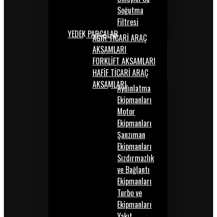
Soğutma
Filtresi
YEDEK PARÇALAR
AĞIR TİCARİ ARAÇ
AKSAMLARI
FORKLİFT AKSAMLARI
HAFİF TİCARİ ARAÇ
AKSAMLARI
Aydınlatma
Ekipmanları
Motor
Ekipmanları
Şanzıman
Ekipmanları
Sızdırmazlık
ve Bağlantı
Ekipmanları
Turbo ve
Ekipmanları
Yakıt