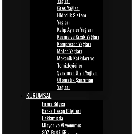
Yağları
Gres Yağları
Hidrolik Sistem
Yağları
Kalıp Ayırıcı Yağları
Kesme ve Kızak Yağları
Kompresör Yağları
Motor Yağları
Mekanik Katkıları ve
Temizleyiciler
Şanzıman Dişli Yağları
Otomatik Şanzıman
Yağları
KURUMSAL
Firma Bilgisi
Banka Hesap Bilgileri
Hakkımızda
Misyon ve Vizyonumuz
SÖZLEŞMELER