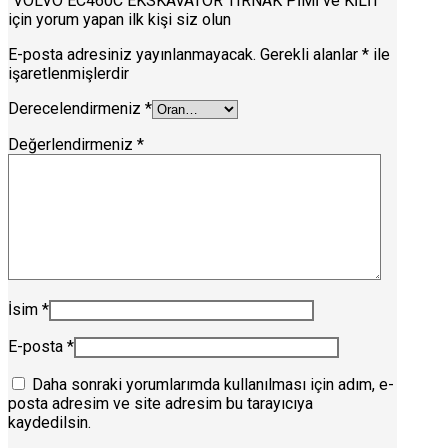
“VOLVO EC460C EKSKAVATÖR TIRNAK PİMİ ve KİLİT”
için yorum yapan ilk kişi siz olun
E-posta adresiniz yayınlanmayacak.
Gerekli alanlar
*
ile
işaretlenmişlerdir
Derecelendirmeniz
*
Değerlendirmeniz
*
İsim
*
E-posta
*
Daha sonraki yorumlarımda kullanılması için adım, e-
posta adresim ve site adresim bu tarayıcıya
kaydedilsin.