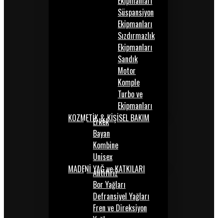
Ekipmanları
Süspansiyon
Ekipmanları
Sızdırmazlık
Ekipmanları
Sandık
Motor
Komple
Turbo ve
Ekipmanları
KOZMETİK & KİŞİSEL BAKIM
Erkek
Bayan
Kombine
Unisex
MADENİ YAĞ ve KATKILARI
Antifiriz
Bor Yağları
Defransiyel Yağları
Fren ve Direksiyon