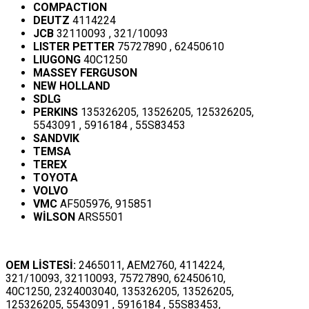
COMPACTION
DEUTZ
4114224
JCB
32110093 , 321/10093
LISTER PETTER
75727890 , 62450610
LIUGONG
40C1250
MASSEY FERGUSON
NEW HOLLAND
SDLG
PERKINS
135326205, 13526205, 125326205,
5543091 , 5916184 , 55S83453
SANDVIK
TEMSA
TEREX
TOYOTA
VOLVO
VMC
AF505976, 915851
WİLSON
ARS5501
OEM LİSTESİ:
2465011, AEM2760, 4114224,
321/10093, 32110093, 75727890, 62450610,
40C1250, 2324003040, 135326205, 13526205,
125326205, 5543091 , 5916184 , 55S83453,