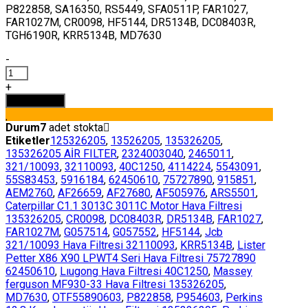
P822858, SA16350, RS5449, SFA0511P, FAR1027,
FAR1027M, CR0098, HF5144, DR5134B, DC08403R,
TGH6190R, KRR5134B, MD7630
-
135326205
HAVA
+
FİLTRESİ
Sepete Ekle
PERKİNS
5543091
Durum
7
adet stokta
adet
Etiketler
125326205
,
13526205
,
135326205
,
135326205 AİR FILTER
,
2324003040
,
2465011
,
321/10093
,
32110093
,
40C1250
,
4114224
,
5543091
,
55S83453
,
5916184
,
62450610
,
75727890
,
915851
,
AEM2760
,
AF26659
,
AF27680
,
AF505976
,
ARS5501
,
Caterpillar C1.1 3013C 3011C Motor Hava Filtresi
135326205
,
CR0098
,
DC08403R
,
DR5134B
,
FAR1027
,
FAR1027M
,
G057514
,
G057552
,
HF5144
,
Jcb
321/10093 Hava Filtresi 32110093
,
KRR5134B
,
Lister
Petter X86 X90 LPWT4 Seri Hava Filtresi 75727890
62450610
,
Lıugong Hava Filtresi 40C1250
,
Massey
ferguson MF930-33 Hava Filtresi 135326205
,
MD7630
,
OTF55890603
,
P822858
,
P954603
,
Perkins