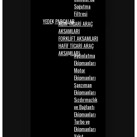
Soğutma
Filtresi
YEDEK PARÇALAR
AĞIR TİCARİ ARAÇ
AKSAMLARI
FORKLİFT AKSAMLARI
HAFİF TİCARİ ARAÇ
AKSAMLARI
Aydınlatma
Ekipmanları
Motor
Ekipmanları
Şanzıman
Ekipmanları
Sızdırmazlık
ve Bağlantı
Ekipmanları
Turbo ve
Ekipmanları
Yakıt