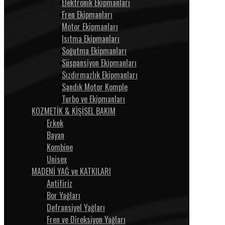
Elektronik Ekipmanları
Fren Ekipmanları
Motor Ekipmanları
Isıtma Ekipmanları
Soğutma Ekipmanları
Süspansiyon Ekipmanları
Sızdırmazlık Ekipmanları
Sandık Motor Komple
Turbo ve Ekipmanları
KOZMETİK & KİŞİSEL BAKIM
Erkek
Bayan
Kombine
Unisex
MADENİ YAĞ ve KATKILARI
Antifiriz
Bor Yağları
Defransiyel Yağları
Fren ve Direksiyon Yağları