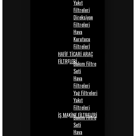
Yakıt
Filtreleri
Direksiyon
Filtreleri
Hava
Kurutucu
Filtrelerİ
HAFİF TİCARİ ARAÇ
FİLTRELERİ
Bakım Filtre
Seti
Hava
Filtreleri
Yağ Filtreleri
Yakıt
Filtreleri
İŞ MAKİNE FİLTRELERİ
Bakım Filtre
Seti
Hava