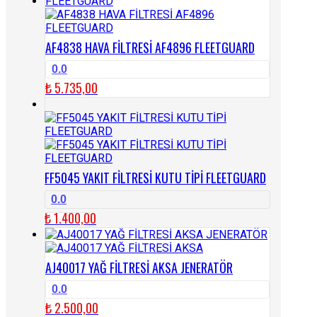
AF4838 HAVA FİLTRESİ AF4896 FLEETGUARD
0.0
₺
5.735,00
FF5045 YAKIT FİLTRESİ KUTU TİPİ FLEETGUARD
0.0
₺
1.400,00
AJ40017 YAĞ FİLTRESİ AKSA JENERATÖR
0.0
₺
2.500,00