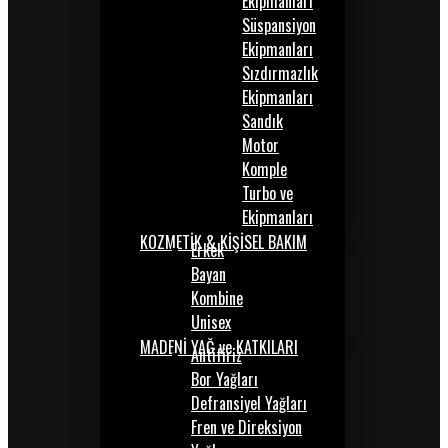
Ekipmanları
Süspansiyon
Ekipmanları
Sızdırmazlık
Ekipmanları
Sandık
Motor
Komple
Turbo ve
Ekipmanları
KOZMETİK & KİŞİSEL BAKIM
Erkek
Bayan
Kombine
Unisex
MADENİ YAĞ ve KATKILARI
Antifiriz
Bor Yağları
Defransiyel Yağları
Fren ve Direksiyon