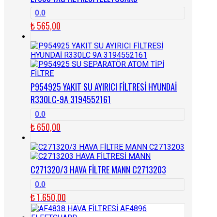
0.0
₺
565,00
P954925 YAKIT SU AYIRICI FİLTRESİ HYUNDAİ
R330LC-9A 3194552161
0.0
₺
650,00
C271320/3 HAVA FİLTRE MANN C2713203
0.0
₺
1.650,00