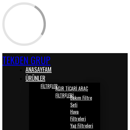
TEKDEN GRUP
ANASAYFAM
ÜRÜNLER
FİLTRELER
AĞIR TİCARİ ARAÇ
FİLTRELERİ
Bakım Filtre
Seti
Hava
Filtreleri
Yağ Filtreleri