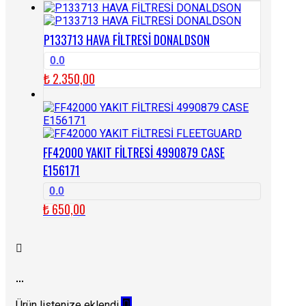
P133713 HAVA FİLTRESİ DONALDSON
0.0
₺
2.350,00
FF42000 YAKIT FİLTRESİ 4990879 CASE
E156171
0.0
₺
650,00
...
Ürün listenize eklendi.