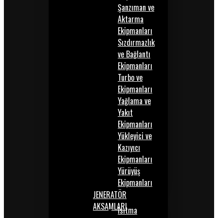
Şanzıman ve
Aktarma
Ekipmanları
Sızdırmazlık
ve Bağlantı
Ekipmanları
Turbo ve
Ekipmanları
Yağlama ve
Yakıt
Ekipmanları
Yükleyici ve
Kazıyıcı
Ekipmanları
Yürüyüş
Ekipmanları
JENERATÖR
AKSAMLARI
Isıtma