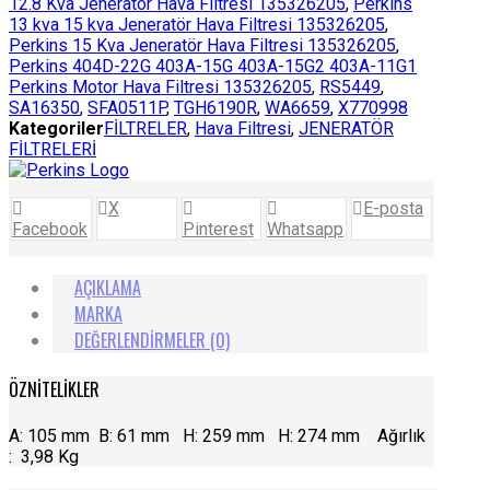
12.8 Kva Jeneratör Hava Filtresi 135326205
,
Perkins
13 kva 15 kva Jeneratör Hava Filtresi 135326205
,
Perkins 15 Kva Jeneratör Hava Filtresi 135326205
,
Perkins 404D-22G 403A-15G 403A-15G2 403A-11G1
Perkins Motor Hava Filtresi 135326205
,
RS5449
,
SA16350
,
SFA0511P
,
TGH6190R
,
WA6659
,
X770998
Kategoriler
FİLTRELER
,
Hava Filtresi
,
JENERATÖR
FİLTRELERİ
X
E-posta
Facebook
Pinterest
Whatsapp
AÇIKLAMA
MARKA
DEĞERLENDIRMELER (0)
ÖZNİTELİKLER
A: 105 mm B: 61 mm H: 259 mm H: 274 mm Ağırlık
: 3,98 Kg