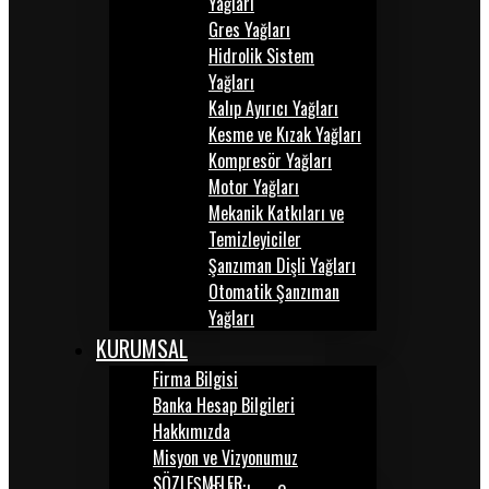
Yağları
Gres Yağları
Hidrolik Sistem
Yağları
Kalıp Ayırıcı Yağları
Kesme ve Kızak Yağları
Kompresör Yağları
Motor Yağları
Mekanik Katkıları ve
Temizleyiciler
Şanzıman Dişli Yağları
Otomatik Şanzıman
Yağları
KURUMSAL
Firma Bilgisi
Banka Hesap Bilgileri
Hakkımızda
Misyon ve Vizyonumuz
SÖZLEŞMELER