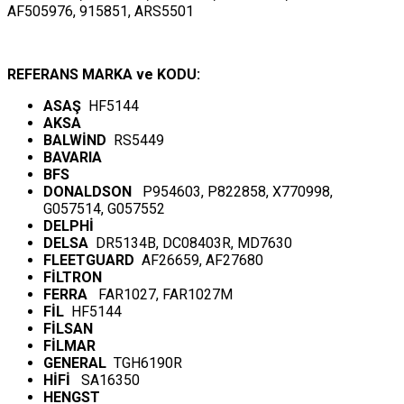
AF505976, 915851, ARS5501
REFERANS MARKA ve KODU:
ASAŞ
HF5144
AKSA
BALWİND
RS5449
BAVARIA
BFS
DONALDSON
P954603, P822858, X770998,
G057514, G057552
DELPHİ
DELSA
DR5134B, DC08403R, MD7630
FLEETGUARD
AF26659, AF27680
FİLTRON
FERRA
FAR1027, FAR1027M
FİL
HF5144
FİLSAN
FİLMAR
GENERAL
TGH6190R
HİFİ
SA16350
HENGST