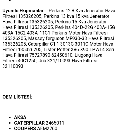
Uyumlu Ekipmanlar :
Perkins 12.8 Kva Jeneratör Hava
Filtresi 135326205, Perkins 13 kva 15 kva Jeneratör
Hava Filtresi 135326205, Perkins 15 Kva Jeneratör
Hava Filtresi 135326205, Perkins 404D-22G 403A-15G
403A-15G2 403A-11G1 Perkins Motor Hava Filtresi
135326205, Massey ferguson MF930-33 Hava Filtresi
135326205, Caterpillar C1.1 3013C 3011C Motor Hava
Filtresi 135326205, Lister Petter X86 X90 LPWT4 Seri
Hava Filtresi 75727890 62450610, Liugong Hava
Filtresi 40C1250, Jcb 321/10093 Hava Filtresi
32110093
OEM LİSTESİ:
AKSA
CATERPILLAR
2465011
COOPERS
AEM2760