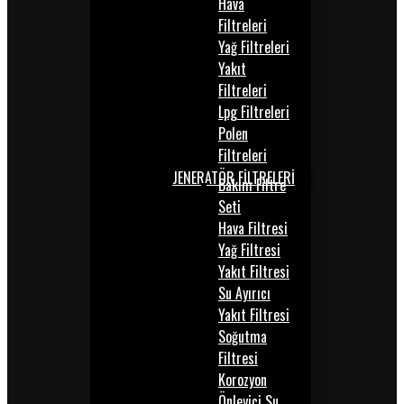
Hava
Filtreleri
Yağ Filtreleri
Yakıt
Filtreleri
Lpg Filtreleri
Polen
Filtreleri
JENERATÖR FİLTRELERİ
Bakım Filtre
Seti
Hava Filtresi
Yağ Filtresi
Yakıt Filtresi
Su Ayırıcı
Yakıt Filtresi
Soğutma
Filtresi
Korozyon
Önleyici Su