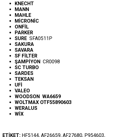
KNECHT
MANN
MAHLE
MİCRONİC
ONFİL
PARKER
SURE
SFA0511P
SAKURA
SAVARA
SF FİLTER
ŞAMPİYON
CR0098
SC TURBO
SARDES
TEKSAN
UFİ
VALEO
WOODSON WA6659
WOLTMAX OTF55890603
WERALUS
WİX
ETİKET:
HF5144, AF26659, AF27680, P954603,