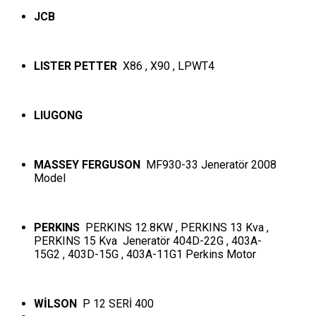
JCB
LISTER PETTER
X86 , X90 , LPWT4
LIUGONG
MASSEY FERGUSON
MF930-33 Jeneratör 2008
Model
PERKINS
PERKINS 12.8KW , PERKINS 13 Kva ,
PERKINS 15 Kva Jeneratör 404D-22G , 403A-
15G2 , 403D-15G , 403A-11G1 Perkins Motor
WİLSON
P 12 SERİ 400