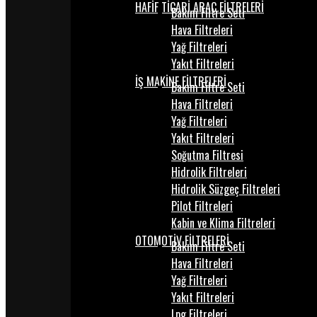
HAFİF TİCARİ ARAÇ FİLTRELERİ
Bakım Filtre Seti
Hava Filtreleri
Yağ Filtreleri
Yakıt Filtreleri
İŞ MAKİNE FİLTRELERİ
Bakım Filtre Seti
Hava Filtreleri
Yağ Filtreleri
Yakıt Filtreleri
Soğutma Filtresi
Hidrolik Filtreleri
Hidrolik Süzgeç Filtreleri
Pilot Filtreleri
Kabin ve Klima Filtreleri
OTOMOTİV FİLTRELERİ
Bakım Filtre Seti
Hava Filtreleri
Yağ Filtreleri
Yakıt Filtreleri
Lpg Filtreleri