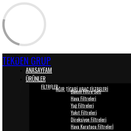
TEKDEN GRUP
ANASAYFAM
ÜRÜNLER
FİLTRELER
AĞIR TİCARİ ARAÇ FİLTRELERİ
Bakım Filtre Seti
Hava Filtreleri
Yağ Filtreleri
Yakıt Filtreleri
Direksiyon Filtreleri
Hava Kurutucu Filtrelerİ