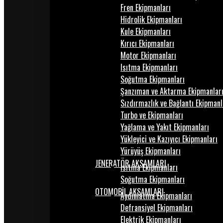
Fren Ekipmanları
Hidrolik Ekipmanları
Kule Ekipmanları
Kırıcı Ekipmanları
Motor Ekipmanları
Isıtma Ekipmanları
Soğutma Ekipmanları
Şanzıman ve Aktarma Ekipmanlar
Sızdırmazlık ve Bağlantı Ekipmanl
Turbo ve Ekipmanları
Yağlama ve Yakıt Ekipmanları
Yükleyici ve Kazıyıcı Ekipmanları
Yürüyüş Ekipmanları
JENERATÖR AKSAMLARI
Isıtma Ekipmanları
Soğutma Ekipmanları
OTOMOBİL AKSAMLARI
Aydınlatma Ekipmanları
Defransiyel Ekipmanları
Elektrik Ekipmanları