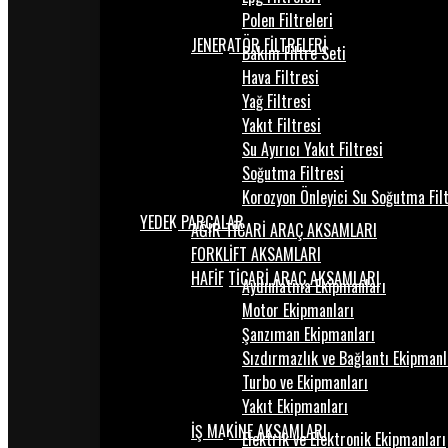
Polen Filtreleri
JENERATÖR FİLTRELERİ
Bakım Filtre Seti
Hava Filtresi
Yağ Filtresi
Yakıt Filtresi
Su Ayırıcı Yakıt Filtresi
Soğutma Filtresi
Korozyon Önleyici Su Soğutma Fil
YEDEK PARÇALAR
AĞIR TİCARİ ARAÇ AKSAMLARI
FORKLİFT AKSAMLARI
HAFİF TİCARİ ARAÇ AKSAMLARI
Aydınlatma Ekipmanları
Motor Ekipmanları
Şanzıman Ekipmanları
Sızdırmazlık ve Bağlantı Ekipmanl
Turbo ve Ekipmanları
Yakıt Ekipmanları
İŞ MAKİNE AKSAMLARI
Elektrik ve Elektronik Ekipmanları