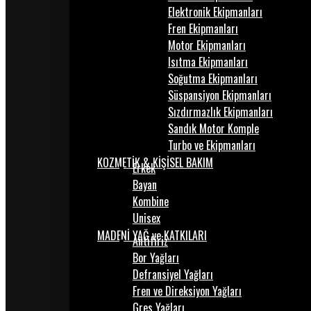
Elektronik Ekipmanları
Fren Ekipmanları
Motor Ekipmanları
Isıtma Ekipmanları
Soğutma Ekipmanları
Süspansiyon Ekipmanları
Sızdırmazlık Ekipmanları
Sandık Motor Komple
Turbo ve Ekipmanları
KOZMETİK & KİŞİSEL BAKIM
Erkek
Bayan
Kombine
Unisex
MADENİ YAĞ ve KATKILARI
Antifiriz
Bor Yağları
Defransiyel Yağları
Fren ve Direksiyon Yağları
Gres Yağları