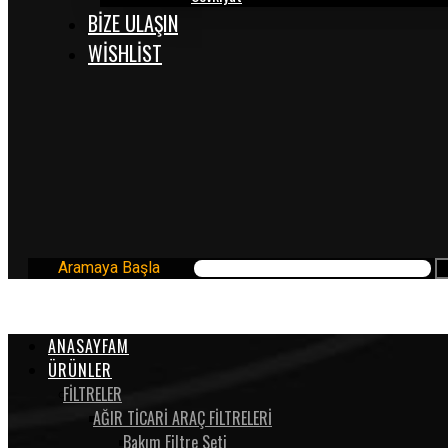
BİZE ULAŞIN
WISHLIST
Aramaya Başla
ANASAYFAM
ÜRÜNLER
FİLTRELER
AĞIR TİCARİ ARAÇ FİLTRELERİ
Bakım Filtre Seti